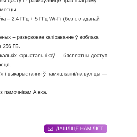
ены доступ - размаўляйце праз праграму
 месцы.
ка – 2,4 ГГц + 5 ГГц Wi-Fi (без складанай
еных – рэзервовае капіраванне ў воблака
 256 ГБ.
калькіх карыстальнікаў — бясплатны доступ
асця.
'я і выкарыстання ў памяшканні/на вуліцы —
з памочнікам Alexa.
ДАШЛІЦЕ НАМ ЛІСТ