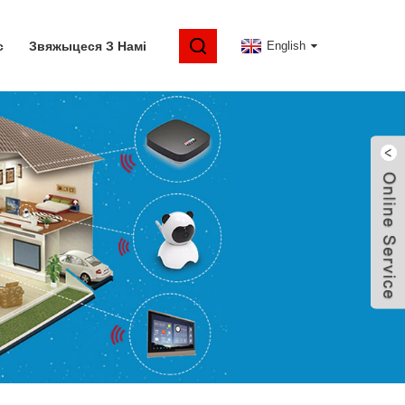
с
Звяжыцеся З Намі
English