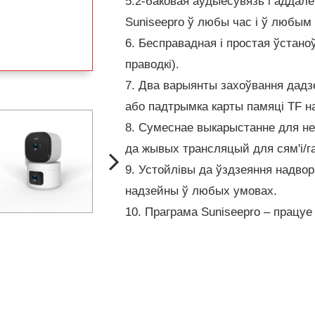
5.2-баковая аўдыёсувязь і аддал
Suniseepro ў любы час і ў любым
6. Бесправадная і простая ўстаноў
праводкі).
7. Два варыянты захоўвання дадз
або падтрымка карты памяці TF на
8. Сумеснае выкарыстанне для не
да жывых трансляцый для сям'і/г
9. Устойлівы да ўздзеяння надвор
надзейны ў любых умовах.
10. Праграма Suniseepro – працуе 