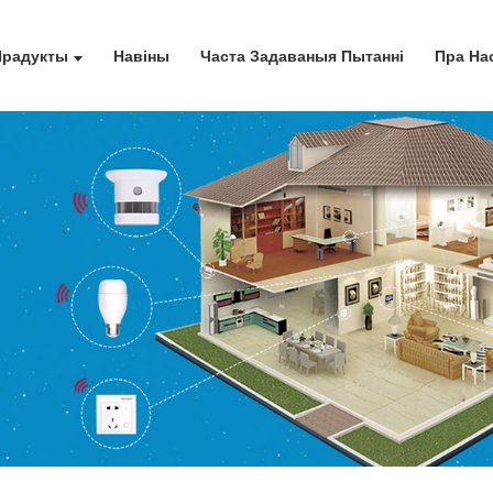
Прадукты
Навіны
Часта Задаваныя Пытанні
Пра На