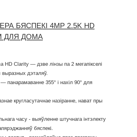
ЕРА БЯСПЕКІ 4MP 2.5K HD
М ДЛЯ ДОМА
а HD Clarity — дзве лінзы па 2 мегапікселі
 выразных дэталяў.
 — панарамаванне 355° і нахіл 90° для
знае кругласутачнае назіранне, нават пры
льнага часу - выяўленне штучнага інтэлекту
апярэджанняў бяспекі.