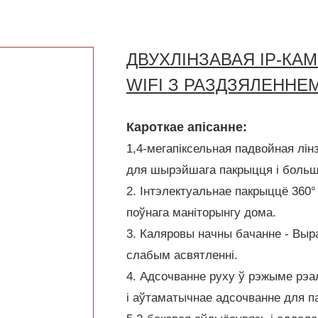
ДВУХЛІНЗАВАЯ IP-КАМ
WIFI З РАЗДЗЯЛЕННЕ
Кароткае апісанне:
1,4-мегапіксельная падвойная лінз
для шырэйшага пакрыцця і больш
2. Інтэлектуальнае пакрыццё 360°
поўнага маніторынгу дома.
3. Каляровы начны бачанне - Выра
слабым асвятленні.
4. Адсочванне руху ў рэжыме рэа
і аўтаматычнае адсочванне для п