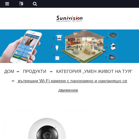
ДОМ
ПРОДУКТИ
КАТЕГОРИЯ „УМЕН ЖИВОТ НА ТУЯ“
вътрешни Wi-Fi камери с панорамно и накланящо се
движение