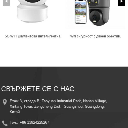
5G WIFI Двулентова интелигентна
Wifi сигурност с двоен обектив,
PTZ камера за автоматично
двоен екран, домашно
проследяване...
наблюдение...
СВЪРЖЕТЕ СЕ С НАС
Етаж 3, сграда B, Taoyuan Industrial Park, Nanan Village,
Xintang Town, Zengcheng Dist., Guangzhou, Guangdong,
Китай
Тел.:
+86 13924225267