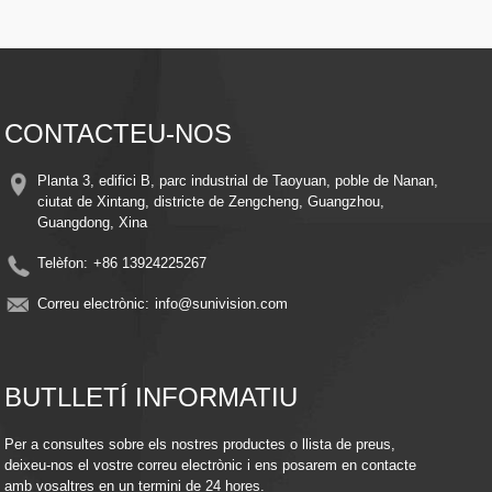
Visió nocturna: els il·luminadors LED avançats garanteixen imatges nítides fins
i tot en condicions de poca llum
Detecció intel·ligent de moviment: alerta i registra automàticament quan es
detecta moviment, estalviant energia i espai d'emmagatzematge
​​Instal·lació fàcil​​: disseny elegant amb suports de muntatge senzills per a una
instal·lació ràpida a qualsevol lloc
​​Monitorització remota​​: accedeix a la transmissió en directe i als vídeos gravats
CONTACTEU-NOS
des de qualsevol lloc amb el teu telèfon intel·ligent o dispositiu intel·ligent
Compatibilitat amb l'emmagatzematge al núvol: mantingueu els records segurs
amb la integració opcional d'emmagatzematge al núvol
Planta 3, edifici B, parc industrial de Taoyuan, poble de Nanan,
Eficiència energètica: aprofita el poder del sol per reduir els costos d'electricitat
ciutat de Xintang, districte de Zengcheng, Guangzhou,
i mantenir una protecció contínua.
Guangdong, Xina
Telèfon:
+86 13924225267
Correu electrònic:
info@sunivision.com
BUTLLETÍ INFORMATIU
Per a consultes sobre els nostres productes o llista de preus,
deixeu-nos el vostre correu electrònic i ens posarem en contacte
amb vosaltres en un termini de 24 hores.