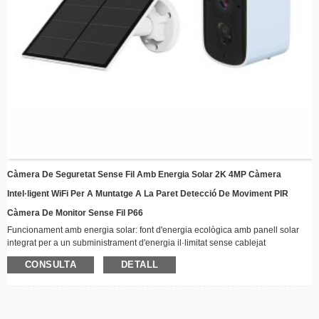
Càmera De Seguretat Sense Fil Amb Energia Solar 2K 4MP Càmera
Intel·ligent WiFi Per A Muntatge A La Paret Detecció De Moviment PIR
Càmera De Monitor Sense Fil P66
Funcionament amb energia solar: font d'energia ecològica amb panell solar
integrat per a un subministrament d'energia il·limitat sense cablejat
Connectivitat sense fil: mantingueu-vos connectats de manera remota a través
CONSULTA
DETALL
de WiFi amb funcions de transmissió de vídeo en temps real
Disseny resistent a les inclemències del temps: construcció robusta adequada
per a totes les condicions meteorològiques, perfecta per a la instal·lació a l'aire
lliure