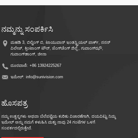
ರೆಕಾರ್ಡ್ ಮಾಡುತ್ತದೆ, ಶಕ್ತಿ ಮತ್ತು ಶೇಖರಣಾ ಸ್ಥಳವನ್ನು ಉಳಿಸುತ್ತದೆ.
ಸುಲಭ ಅನುಸ್ಥಾಪನೆ – ಎಲ್ಲಿ ಬೇಕಾದರೂ ತ್ವರಿತವಾಗಿ ಹೊಂದಿಸಲು ಸರಳವಾದ ಆರೋಹಿಸುವಾಗ
ಆವರಣಗಳೊಂದಿಗೆ ನಯವಾದ ವಿನ್ಯಾಸ
ರಿಮೋಟ್ ಮಾನಿಟರಿಂಗ್ - ನಿಮ್ಮ ಸ್ಮಾರ್ಟ್‌ಫೋನ್ ಅಥವಾ ಸ್ಮಾರ್ಟ್ ಸಾಧನವನ್ನು ಬಳಸಿಕೊಂಡು
ಎಲ್ಲಿಂದಲಾದರೂ ಲೈವ್ ಫೀಡ್ ಮತ್ತು ರೆಕಾರ್ಡ್ ಮಾಡಿದ ವೀಡಿಯೊಗಳನ್ನು ಪ್ರವೇಶಿಸಿ.
ನಮ್ಮನ್ನು ಸಂಪರ್ಕಿಸಿ
ಮೇಘ ಸಂಗ್ರಹಣೆ ಹೊಂದಾಣಿಕೆ - ಐಚ್ಛಿಕ ಮೇಘ ಸಂಗ್ರಹಣೆ ಏಕೀಕರಣದೊಂದಿಗೆ ನೆನಪುಗಳನ್ನು
ಸುರಕ್ಷಿತವಾಗಿರಿಸಿ
ಇಂಧನ ದಕ್ಷತೆ - ನಿರಂತರ ರಕ್ಷಣೆಯನ್ನು ಕಾಯ್ದುಕೊಳ್ಳುವಾಗ ವಿದ್ಯುತ್ ವೆಚ್ಚವನ್ನು ಕಡಿಮೆ ಮಾಡಲು
ಮಹಡಿ 3, ಬಿಲ್ಡಿಂಗ್ ಬಿ, ಟಾಯುವಾನ್ ಇಂಡಸ್ಟ್ರಿಯಲ್ ಪಾರ್ಕ್, ನನನ್
ಸೂರ್ಯನ ಶಕ್ತಿಯನ್ನು ಬಳಸಿಕೊಳ್ಳಿ.
ವಿಲೇಜ್, ಕ್ಸಿಂಟಾಂಗ್ ಟೌನ್, ಜೆಂಗ್‌ಚೆಂಗ್ ಜಿಲ್ಲೆ., ಗುವಾಂಗ್‌ಝೌ,
ಗುವಾಂಗ್‌ಡಾಂಗ್, ಚೀನಾ
ದೂರವಾಣಿ:
+86 13924225267
ಇಮೇಲ್:
info@sunivision.com
ಹೊಸಪತ್ರ
ನಮ್ಮ ಉತ್ಪನ್ನಗಳು ಅಥವಾ ಬೆಲೆಪಟ್ಟಿಯ ಕುರಿತು ವಿಚಾರಣೆಗಾಗಿ, ದಯವಿಟ್ಟು ನಿಮ್ಮ
ಇಮೇಲ್ ಅನ್ನು ನಮಗೆ ಕಳುಹಿಸಿ ಮತ್ತು ನಾವು 24 ಗಂಟೆಗಳ ಒಳಗೆ
ಸಂಪರ್ಕದಲ್ಲಿರುತ್ತೇವೆ.