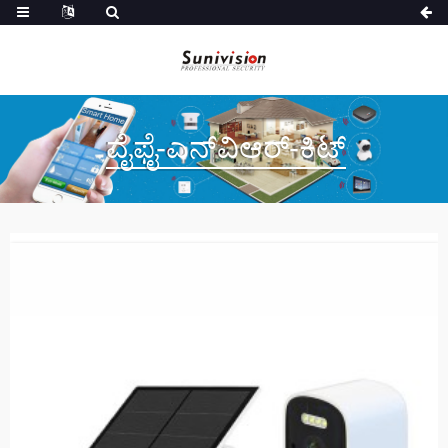
ವೈಫೈ-ಎನ್‌ವಿಆರ್-ಕಿಟ್