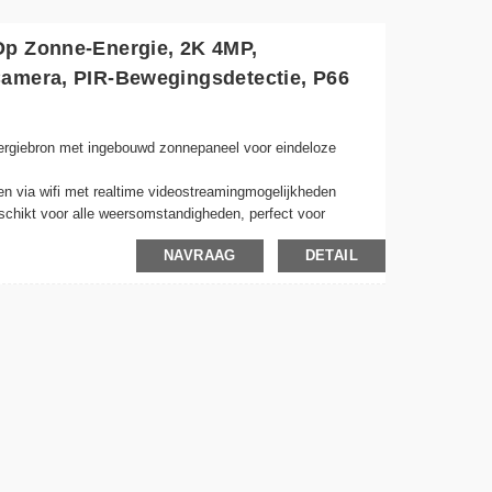
Op Zonne-Energie, 2K 4MP,
Camera, PIR-Bewegingsdetectie, P66
nergiebron met ingebouwd zonnepaneel voor eindeloze
den via wifi met realtime videostreamingmogelijkheden
schikt voor alle weersomstandigheden, perfect voor
NAVRAAG
DETAIL
oor heldere beelden, zelfs bij weinig licht
ch en registreert wanneer er beweging wordt gedetecteerd,
rd
ige montagebeugels voor snelle installatie overal
live feeds en opgenomen video's met uw smartphone of smart
eringen veilig met optionele integratie van cloudopslag
elektriciteitskosten te verlagen en tegelijkertijd een