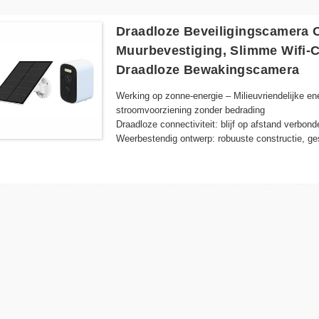
Draadloze Beveiligingscamera 
Muurbevestiging, Slimme Wifi-
Draadloze Bewakingscamera
Werking op zonne-energie – Milieuvriendelijke e
stroomvoorziening zonder bedrading
Draadloze connectiviteit: blijf op afstand verbon
Weerbestendig ontwerp: robuuste constructie, ge
buiteninstallatie
Nachtzicht – Geavanceerde LED-verlichting zorgt v
Slimme bewegingsdetectie: waarschuwt automatis
waardoor energie en opslagruimte worden bespaa
Eenvoudige installatie: strak design met eenvoud
​​Bewaking op afstand: krijg overal toegang tot 
device
Compatibiliteit met cloudopslag: bewaar uw herinn
Energiezuinig – Benut de kracht van de zon om de 
continue bescherming te behouden