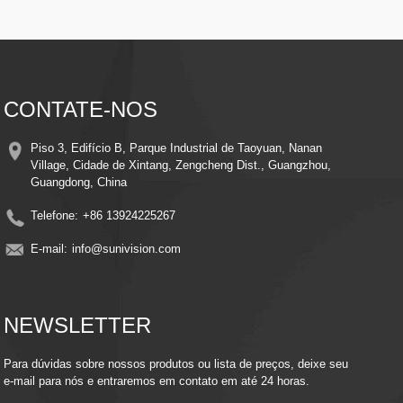
mesmo em condições de pouca luz
Detecção de movimento inteligente – alerta e registra automaticamente
quando o movimento é detectado, economizando energia e espaço de
armazenamento
Fácil instalação – Design elegante com suportes de montagem simples para
instalação rápida em qualquer lugar
Monitoramento Remoto – Acesse transmissões ao vivo e vídeos gravados de
CONTATE-NOS
qualquer lugar usando seu smartphone ou dispositivo inteligente
Compatibilidade com armazenamento em nuvem – Mantenha as memórias
seguras com a integração opcional de armazenamento em nuvem
Piso 3, Edifício B, Parque Industrial de Taoyuan, Nanan
Eficiência energética – Aproveite o poder do sol para reduzir os custos de
Village, Cidade de Xintang, Zengcheng Dist., Guangzhou,
eletricidade, mantendo a proteção contínua
Guangdong, China
Telefone:
+86 13924225267
E-mail:
info@sunivision.com
NEWSLETTER
Para dúvidas sobre nossos produtos ou lista de preços, deixe seu
e-mail para nós e entraremos em contato em até 24 horas.