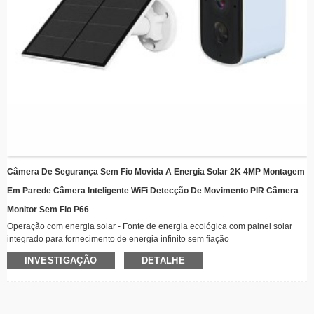
Câmera De Segurança Sem Fio Movida A Energia Solar 2K 4MP Montagem
Em Parede Câmera Inteligente WiFi Detecção De Movimento PIR Câmera
Monitor Sem Fio P66
Operação com energia solar - Fonte de energia ecológica com painel solar
integrado para fornecimento de energia infinito sem fiação
Conectividade sem fio – Mantenha-se conectado remotamente via WiFi com
INVESTIGAÇÃO
DETALHE
recursos de streaming de vídeo em tempo real
Design resistente às intempéries – Construção robusta adequada para todas
as condições climáticas, perfeita para instalação ao ar livre
Visão Noturna – Iluminadores LED avançados garantem imagens nítidas