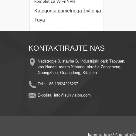
komplet za WiFi-NVR
Kategorija pametnega življenja
Tuya
KONTAKTIRAJTE NAS
Nadstropje 3, stavba B, industrijski park Taoyuan,
vas Nanan, mesto Xintang, okrožje Zengcheng,
Guangzhou, Guangdong, Kitajska
Tel.:
+86 13924225267
E-pošta:
info@sunivision.com
kamera brezžično
,
otroš