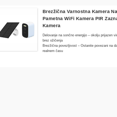
Brezžična Varnostna Kamera N
Pametna WiFi Kamera PIR Zazna
Kamera
Delovanje na sončno energijo – okolju prijazen v
brez ožičenja
Brezžična povezljivost – Ostanite povezani na d
realnem času
​​Vremensko odporna zasnova – Robustna konstru
zunanjo montažo
Nočni vid – Napredne LED-osvetljevalke zagotavlj
Pametno zaznavanje gibanja – Samodejno opozori 
prostor za shranjevanje
Enostavna namestitev – Elegantna zasnova s prepr
​​Oddaljeno spremljanje – Dostopajte do prenosa 
telefonom ali pametno napravo
Združljivost shrambe v oblaku – Z dodatno integ
Energetsko učinkovito – Izkoristite moč sonca za 
stalno zaščito