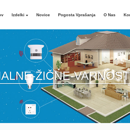
ov
Izdelki
Novice
Pogosta Vprašanja
O Nas
Kon
ALNE-ŽIČNE-VARNOS