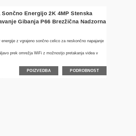
a Sončno Energijo 2K 4MP Stenska
vanje Gibanja P66 Brezžična Nadzorna
ir energije z vgrajeno sončno celico za neskončno napajanje
aljavo prek omrežja WiFi z možnostjo pretakanja videa v
kcija, primerna za vse vremenske razmere, idealna za
POIZVEDBA
PODROBNOST
ajo jasne posnetke tudi v slabih svetlobnih pogojih
in snema, ko zazna gibanje, s čimer prihrani energijo in
ostimi montažnimi nosilci za hitro namestitev kjer koli
v živo in posnetih videoposnetkov od koder koli s pametnim
racijo shrambe v oblaku ohranite spomine varne
zmanjšanje stroškov električne energije, hkrati pa ohranite