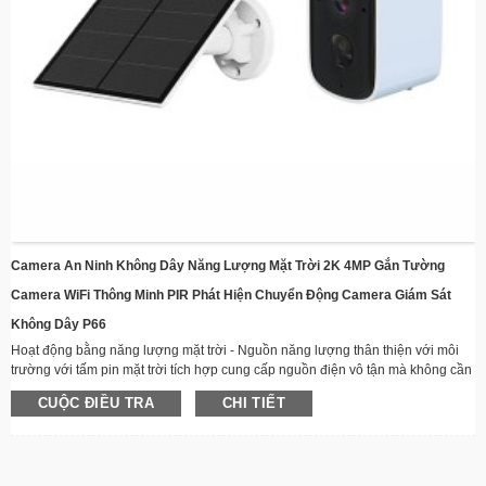
Camera An Ninh Không Dây Năng Lượng Mặt Trời 2K 4MP Gắn Tường
Camera WiFi Thông Minh PIR Phát Hiện Chuyển Động Camera Giám Sát
Không Dây P66
Hoạt động bằng năng lượng mặt trời - Nguồn năng lượng thân thiện với môi
trường với tấm pin mặt trời tích hợp cung cấp nguồn điện vô tận mà không cần
đi dây
CUỘC ĐIỀU TRA
CHI TIẾT
​​Kết nối không dây​​ – Duy trì kết nối từ xa thông qua WiFi với khả năng phát trực
tuyến video thời gian thực
Thiết kế chống chịu thời tiết – Kết cấu chắc chắn phù hợp với mọi điều kiện
thời tiết, hoàn hảo để lắp đặt ngoài trời