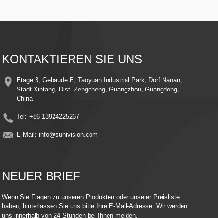
bei schlechten Lichtverhältnissen
​​Intelligente Bewegungserkennung​​ – Automatische Alarmierung und
Aufzeichnung bei Bewegungserkennung, wodurch Energie und Speicherplatz
gespart werden
​​Einfache Installation​​ – Schlankes Design mit einfachen Montagehalterungen
für eine schnelle Einrichtung überall
​​Fernüberwachung​​ – Greifen Sie mit Ihrem Smartphone oder Smartgerät von
KONTAKTIEREN SIE UNS
überall auf Live-Feeds und aufgezeichnete Videos zu
​​Kompatibilität mit Cloud-Speicher​​ – Bewahren Sie Erinnerungen sicher auf mit
der optionalen Cloud-Speicher-Integration
Etage 3, Gebäude B, Taoyuan Industrial Park, Dorf Nanan,
​​Energieeffizient​​ – Nutzen Sie die Kraft der Sonne, um die Stromkosten zu
Stadt Xintang, Dist. Zengcheng, Guangzhou, Guangdong,
senken und gleichzeitig kontinuierlichen Schutz zu gewährleisten
China
Tel:
+86 13924225267
E-Mail:
info@sunivision.com
NEUER BRIEF
Wenn Sie Fragen zu unseren Produkten oder unserer Preisliste
haben, hinterlassen Sie uns bitte Ihre E-Mail-Adresse. Wir werden
uns innerhalb von 24 Stunden bei Ihnen melden.