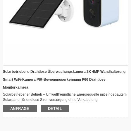
Solarbetriebene Drahtlose Überwachungskamera 2K 4MP Wandhalterung
Smart WiFi-Kamera PIR-Bewegungserkennung P66 Drahtlose
Monitorkamera
Solarbetriebener Betrieb – Umweltfreundliche Energiequelle mit eingebautem
Solarpanel für endlose Stromversorgung ohne Verkabelung
​​Drahtlose Konnektivität​​ – Bleiben Sie über WLAN mit Echtzeit-Videostreaming-
ANFRAGE
DETAIL
Funktionen aus der Ferne verbunden
​​Wetterbeständiges Design​​ – Robuste Konstruktion, geeignet für alle
Wetterbedingungen, perfekt für die Installation im Freien
​​Nachtsicht​​ – Fortschrittliche LED-Beleuchtung sorgt für klare Aufnahmen auch