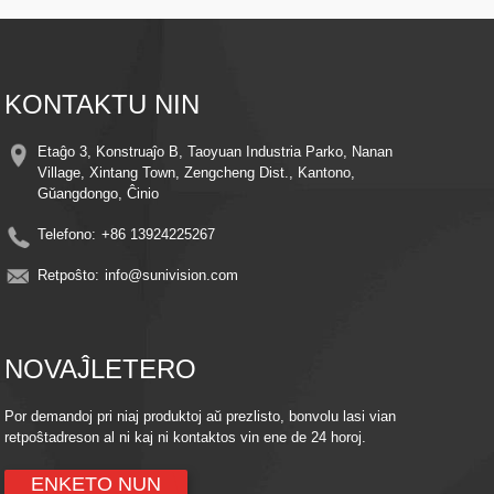
detektita, ŝparante energion kaj stokan spacon
Facila Instalo - Eleganta dezajno kun simplaj muntaj krampoj por rapida
instalado ie ajn
​​Malproksima Monitorado​​ - Aliru rektan elsendon kaj registritajn filmetojn de ie
ajn per via inteligenta telefono aŭ inteligenta aparato
KONTAKTU NIN
Kongrueco kun Nuba Stokado - Konservu memorojn sekuraj per laŭvola
integriĝo kun nuba stokado
Energiefikeco - Utiligu la potencon de la suno por redukti elektrokostojn
Etaĝo 3, Konstruaĵo B, Taoyuan Industria Parko, Nanan
samtempe konservante kontinuan protekton
Village, Xintang Town, Zengcheng Dist., Kantono,
Gŭangdongo, Ĉinio
Telefono:
+86 13924225267
Retpoŝto:
info@sunivision.com
NOVAĴLETERO
Por demandoj pri niaj produktoj aŭ prezlisto, bonvolu lasi vian
retpoŝtadreson al ni kaj ni kontaktos vin ene de 24 horoj.
ENKETO NUN