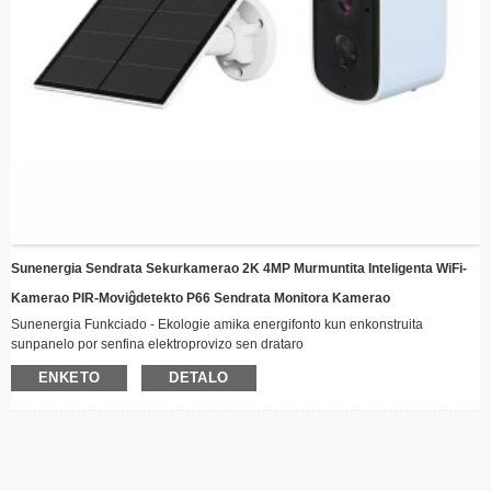
Sunenergia Sendrata Sekurkamerao 2K 4MP Murmuntita Inteligenta WiFi-
Kamerao PIR-Moviĝdetekto P66 Sendrata Monitora Kamerao
Sunenergia Funkciado - Ekologie amika energifonto kun enkonstruita
sunpanelo por senfina elektroprovizo sen drataro
Sendrata Konektebleco - Restu konektita malproksime per WiFi kun realtempaj
ENKETO
DETALO
video-retsendaj kapabloj
Veterrezista Dezajno - Robusta konstruo taŭga por ĉiaj veterkondiĉoj, perfekta
por subĉiela instalado
Nokta Vido - Altnivelaj LED-lumigiloj certigas klaran filmaĵon eĉ en malaltaj
lumkondiĉoj
Inteligenta Moviĝdetekto - Aŭtomate avertas kaj registras kiam moviĝo estas