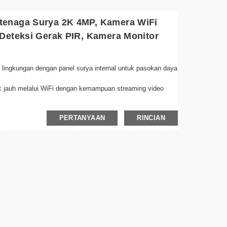
tenaga Surya 2K 4MP, Kamera WiFi
Deteksi Gerak PIR, Kamera Monitor
lingkungan dengan panel surya internal untuk pasokan daya
rak jauh melalui WiFi dengan kemampuan streaming video
ocok untuk semua kondisi cuaca, sempurna untuk
PERTANYAAN
RINCIAN
mastikan rekaman yang jelas bahkan dalam kondisi cahaya
eri peringatan dan merekam saat gerakan terdeteksi,
aket pemasangan sederhana untuk pemasangan cepat di
 dan video yang direkam dari mana saja menggunakan
gan tetap aman dengan integrasi penyimpanan cloud