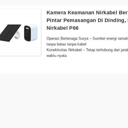
Kamera Keamanan Nirkabel Ber
Pintar Pemasangan Di Dinding, 
Nirkabel P66
Operasi Bertenaga Surya – Sumber energi ramah 
tanpa batas tanpa kabel
Konektivitas Nirkabel – Tetap terhubung dari ja
waktu nyata
Desain Tahan Cuaca – Konstruksi kokoh yang c
pemasangan di luar ruangan
Penglihatan Malam – Iluminator LED canggih me
redup
Deteksi Gerakan Cerdas – Secara otomatis memb
menghemat energi dan ruang penyimpanan
Pemasangan Mudah – Desain ramping dengan br
mana saja
Pemantauan Jarak Jauh – Akses umpan langsung
ponsel pintar atau perangkat pintar Anda
Kompatibilitas Penyimpanan Cloud – Jaga kenan
opsional