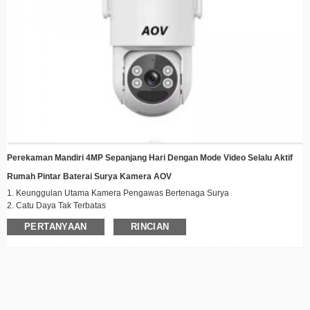
Perekaman Mandiri 4MP Sepanjang Hari Dengan Mode Video Selalu Aktif
Rumah Pintar Baterai Surya Kamera AOV
1. Keunggulan Utama Kamera Pengawas Bertenaga Surya
2. Catu Daya Tak Terbatas
3.​​365 Hari Operasi Tanpa Gangguan​​ dengan teknologi panel surya canggih
PERTANYAAN
RINCIAN
kami
4. Tidak perlu lagi mengganti baterai atau mengisi daya dengan USB –
sepenuhnya mandiri
5. Kemampuan Pemantauan Unggul
6. Perekaman Berkelanjutan 24/7 untuk keamanan sepanjang waktu
7.​​Tidak ada notifikasi alarm yang terlewat​​ – deteksi dan peringatan kejadian
yang andal