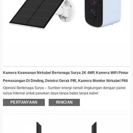
Kamera Keamanan Nirkabel Bertenaga Surya 2K 4MP, Kamera WiFi Pintar
Pemasangan Di Dinding, Deteksi Gerak PIR, Kamera Monitor Nirkabel P66
Operasi Bertenaga Surya – Sumber energi ramah lingkungan dengan panel
surya internal untuk pasokan daya tanpa batas tanpa kabel
Konektivitas Nirkabel – Tetap terhubung dari jarak jauh melalui WiFi dengan
PERTANYAAN
RINCIAN
kemampuan streaming video waktu nyata
Desain Tahan Cuaca – Konstruksi kokoh yang cocok untuk semua kondisi
cuaca, sempurna untuk pemasangan di luar ruangan
Penglihatan Malam – Iluminator LED canggih memastikan rekaman yang jelas
bahkan dalam kondisi cahaya redup
Deteksi Gerakan Cerdas – Secara otomatis memberi peringatan dan merekam