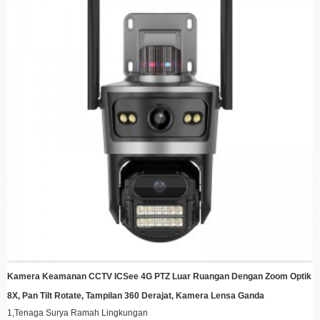
saat gerakan terdeteksi, menghemat energi dan ruang penyimpanan
Pemasangan Mudah – Desain ramping dengan braket pemasangan
sederhana untuk pemasangan cepat di mana saja
Pemantauan Jarak Jauh – Akses umpan langsung dan video yang direkam
dari mana saja menggunakan ponsel pintar atau perangkat pintar Anda
Kompatibilitas Penyimpanan Cloud – Jaga kenangan tetap aman dengan
integrasi penyimpanan cloud opsional
Hemat Energi – Memanfaatkan tenaga matahari untuk mengurangi biaya listrik
sambil tetap menjaga perlindungan berkelanjutan
Kamera Keamanan CCTV ICSee 4G PTZ Luar Ruangan Dengan Zoom Optik
8X, Pan Tilt Rotate, Tampilan 360 Derajat, Kamera Lensa Ganda
1,
Tenaga Surya Ramah Lingkungan