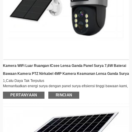
Kamera WiFi Luar Ruangan ICsee Lensa Ganda Panel Surya 7,6W Baterai
Bawaan Kamera PTZ Nirkabel 4MP Kamera Keamanan Lensa Ganda Surya
1,
Catu Daya Tak Terputus
Memanfaatkan energi surya dengan panel surya efisiensi tinggi bawaan kami,
menghilangkan kebutuhan penggantian baterai yang sering dan memastikan
PERTANYAAN
RINCIAN
pengoperasian 24/7 bahkan di daerah terpencil.
2,
Kemampuan Pengawasan 360°
Dilengkapi dengan mekanisme pan-tilt yang berputar dan sistem lensa ganda,
kamera kami memberikan cakupan yang komprehensif pada properti Anda
tanpa titik buta.
3,
Penglihatan Malam Tingkat Lanjut
Didukung oleh beberapa LED inframerah, kamera kami menghasilkan