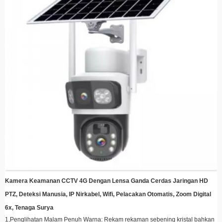
rekaman sebening kristal bahkan dalam kegelapan total, hingga jarak 30
meter.
4.
Konektivitas Nirkabel
Tetap terhubung dari mana saja dengan transmisi WiFi/4G kami yang kuat,
yang memungkinkan pemantauan waktu nyata melalui aplikasi seluler kami.
Kamera Keamanan CCTV 4G Dengan Lensa Ganda Cerdas Jaringan HD
PTZ, Deteksi Manusia, IP Nirkabel, Wifi, Pelacakan Otomatis, Zoom Digital
6x, Tenaga Surya
1,
Penglihatan Malam Penuh Warna: Rekam rekaman sebening kristal bahkan