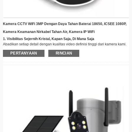
Kamera CCTV WiFi 3MP Dengan Daya Tahan Baterai 18650, ICSEE 1080P,
Kamera Keamanan Nirkabel Tahan Air, Kamera IP WiFi
1. Visibilitas Sejernih Kristal, Kapan Saja, Di Mana Saja​
Abadikan setiap detail dengan kualitas video definisi tinggi dari kamera kami.
Baik itu gerakan tiba-tiba atau wajah yang familiar di depan pintu Anda, tetap
PERTANYAAN
RINCIAN
terinformasi melalui peringatan real-time yang dikirim langsung ke ponsel
cerdas Anda. Penglihatan malam bawaan memastikan rekaman sejernih
kristal bahkan dalam kondisi minim cahaya.
2. Deteksi Gerakan Cerdas & Peringatan
Dilengkapi sensor gerak PIR dan dua LED kuning untuk deteksi yang lebih
baik, kamera akan langsung memicu peringatan saat aktivitas terdeteksi.
Jangan lewatkan momen apa pun—baik di rumah maupun di perjalanan.