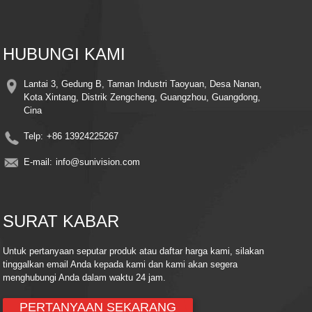
8. Fitur Desain Cerdas
9. Antena ganda untuk konektivitas nirkabel dan kekuatan sinyal yang
ditingkatkan
10. Konstruksi tahan cuaca untuk penggunaan luar ruangan sepanjang musim
HUBUNGI KAMI
11. Operasi hemat energi dengan manajemen daya cerdas
Lantai 3, Gedung B, Taman Industri Taoyuan, Desa Nanan,
Kota Xintang, Distrik Zengcheng, Guangzhou, Guangdong,
Cina
Telp:
+86 13924225267
E-mail:
info@sunivision.com
SURAT KABAR
Untuk pertanyaan seputar produk atau daftar harga kami, silakan
tinggalkan email Anda kepada kami dan kami akan segera
menghubungi Anda dalam waktu 24 jam.
PERTANYAAN SEKARANG