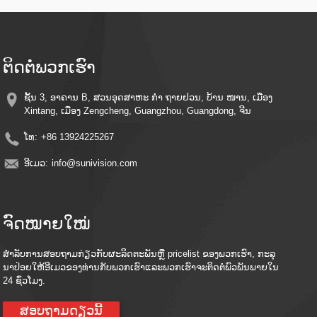
​ການ​ກວດ​ສອບ​ການ​ເຄື່ອນ​ໄຫວ​ອັດ​ສະ​ລິ​ຍະ - ການ​ແຈ້ງ​ເຕືອນ​ອັດ​ຕະ​ໂນ​ມັດ​ແລະ​ການ​ບັນ​ທຶກ​
ໃນ​ເວ​ລາ​ທີ່​ມີ​ການ​ກວດ​ພົບ​ການ​ເຄື່ອນ​ໄຫວ​, ຊ່ວຍ​ປະ​ຢັດ​ພະ​ລັງ​ງານ​ແລະ​ພື້ນ​ທີ່​ເກັບ​ຮັກ​ສາ​ໄວ້
​ການ​ຕິດ​ຕັ້ງ​ງ່າຍ - ການ​ອອກ​ແບບ Sleek ມີ​ວົງ​ເລັບ​ຕິດ​ຕັ້ງ​ງ່າຍ​ດາຍ​ສໍາ​ລັບ​ການ​ຕິດ​ຕັ້ງ​ໄວ​ໄດ້​
ທຸກ​ບ່ອນ
ການ​ຕິດ​ຕາມ​ຫ່າງ​ໄກ​ສອກ​ຫຼີກ - ເຂົ້າ​ເຖິງ​ອາ​ຫານ​ສົດ​ແລະ​ວິ​ດີ​ໂອ​ທີ່​ບັນ​ທຶກ​ໄວ້​ຈາກ​ທຸກ​ບ່ອນ​
ຕິດຕໍ່ພວກເຮົາ
ໂດຍ​ການ​ນໍາ​ໃຊ້​ໂທລະ​ສັບ​ສະ​ຫຼາດ​ຫຼື​ອຸ​ປະ​ກອນ smart ຂອງ​ທ່ານ​
​ຄວາມ​ເຂົ້າ​ກັນ​ໄດ້​ຂອງ​ການ​ເກັບ​ຮັກ​ສາ Cloud - ຮັກ​ສາ​ຄວາມ​ຊົງ​ຈໍາ​ທີ່​ປອດ​ໄພ​ດ້ວຍ​ການ​
ເຊື່ອມ​ໂຍງ​ການ​ເກັບ​ຮັກ​ສາ​ຟັງ​ທາງ​ເລືອກ​
ຊັ້ນ 3, ອາຄານ B, ສວນອຸດສາຫະ ກຳ ຖາຍຢວນ, ບ້ານ ໜານ, ເມືອງ
ປະ​ສິດ​ທິ​ພາບ​ພະ​ລັງ​ງານ - ໃຊ້​ພະ​ລັງ​ງານ​ຂອງ​ແສງ​ຕາ​ເວັນ​ເພື່ອ​ຫຼຸດ​ຜ່ອນ​ຄ່າ​ໄຟ​ຟ້າ​ໃນ​ຂະ​ນະ​ທີ່​
Xintang, ເມືອງ Zengcheng, Guangzhou, Guangdong, ຈີນ
ຮັກ​ສາ​ການ​ປົກ​ປັກ​ຮັກ​ສາ​ຕໍ່​ເນື່ອງ
ໂທ:
+86 13924225267
ອີເມວ:
info@sunivision.com
ຈົດໝາຍໃໝ່
ສໍາ​ລັບ​ການ​ສອບ​ຖາມ​ກ່ຽວ​ກັບ​ຜະ​ລິດ​ຕະ​ພັນ​ຫຼື pricelist ຂອງ​ພວກ​ເຮົາ​, ກະ​ລຸ​
ນາ​ປ່ອຍ​ໃຫ້​ອີ​ເມວ​ຂອງ​ທ່ານ​ກັບ​ພວກ​ເຮົາ​ແລະ​ພວກ​ເຮົາ​ຈະ​ຕິດ​ຕໍ່​ພົວ​ພັນ​ພາຍ​ໃນ
24 ຊົ່ວ​ໂມງ​.
ສອບຖາມດຽວນີ້