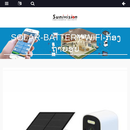
SOLAR-BATTERY-WIFI-ກ້ອງ
ຖ່າຍຮູບ