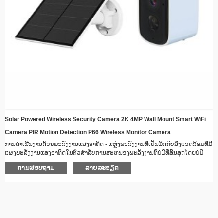
Solar Powered Wireless Security Camera 2K 4MP Wall Mount Smart WiFi
Camera PIR Motion Detection P66 Wireless Monitor Camera
ການດໍາເນີນງານດ້ວຍພະລັງງານແສງອາທິດ - ແຫຼ່ງພະລັງງານທີ່ເປັນມິດກັບສິ່ງແວດລ້ອມທີ່ມີ
ແຜງພະລັງງານແສງອາທິດໃນຕົວສໍາລັບການສະຫນອງພະລັງງານທີ່ບໍ່ມີທີ່ສິ້ນສຸດໂດຍບໍ່ມີ
ການສາຍ.
ການສອບຖາມ
ລາຍລະອຽດ
​ການ​ເຊື່ອມ​ຕໍ່​ໄຮ້​ສາຍ - ຢູ່​ຫ່າງ​ໄກ​ສອກ​ຫຼີກ​ໂດຍ​ຜ່ານ WiFi ທີ່​ມີ​ຄວາມ​ສາ​ມາດ​ສະ​ຕີມ​ວິ​ດີ​ໂອ​ໃນ​
ເວ​ລາ​ທີ່​ແທ້​ຈິງ
ການອອກແບບທີ່ທົນທານຕໍ່ສະພາບອາກາດ - ການກໍ່ສ້າງທີ່ເຂັ້ມແຂງທີ່ເຫມາະສົມກັບທຸກ
ສະພາບອາກາດ, ທີ່ສົມບູນແບບສໍາລັບການຕິດຕັ້ງນອກ
ການວິໄສທັດກາງຄືນ - ໄຟ LED ຂັ້ນສູງຮັບປະກັນການຖ່າຍພາບທີ່ຊັດເຈນເຖິງແມ່ນວ່າຢູ່ໃນ
ສະພາບແສງສະຫວ່າງຫນ້ອຍ.