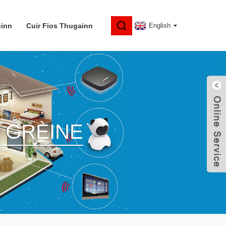
hinn
Cuir Fios Thugainn
English
 GRÈINE