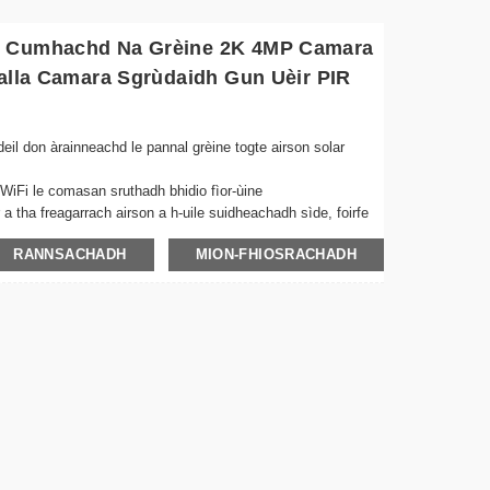
r Cumhachd Na Grèine 2K 4MP Camara
Balla Camara Sgrùdaidh Gun Uèir PIR
il don àrainneachd le pannal grèine togte airson solar
o WiFi le comasan sruthadh bhidio fìor-ùine
 a tha freagarrach airson a h-uile suidheachadh sìde, foirfe
RANNSACHADH
MION-FHIOSRACHADH
ch a’ dèanamh cinnteach à dealbhan soilleir eadhon ann an
 agus clàraichidh e gu fèin-ghluasadach nuair a lorgar
p sìmplidh airson stàladh luath an àite sam bith
n beò agus bhideothan clàraichte bho àite sam bith a’
gad
achain sàbhailte le amalachadh stòraidh sgòthan
na grèine gus cosgaisean dealain a lughdachadh agus dìon