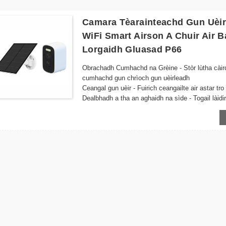
Camara Tèarainteachd Gun Uèi
WiFi Smart Airson A Chuir Air 
Lorgaidh Gluasad P66
Obrachadh Cumhachd na Grèine - Stòr lùtha càirde
cumhachd gun chrìoch gun uèirleadh
Ceangal gun uèir - Fuirich ceangailte air astar tr
Dealbhadh a tha an aghaidh na sìde - Togail làidir
airson stàladh a-muigh
Sealladh na h-Oidhche - Bidh solais LED adharta
suidheachaidhean solais ìosal
Lorgaireachd Gluasad Snasail - Cuiridh e rabhadh
gluasad, a’ sàbhaladh lùth agus àite stòraidh
Stàladh furasta - Dealbhadh caol le camagan srea
Sgrùdadh Iomallach - Faigh cothrom air bhideotha
cleachdadh an fhòn-smart no an inneal snasail a
Co-chòrdalachd Stòraidh Sgòthan – Cùm cuimhne
roghainneil
Èifeachdach a thaobh lùtha – Cleachd cumhachd 
leantainneach a chumail suas