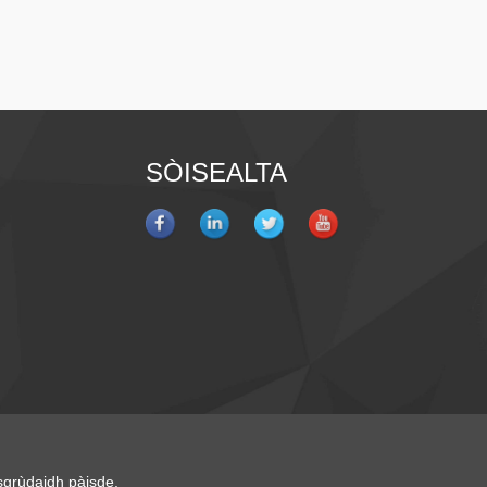
SÒISEALTA
grùdaidh pàisde
,