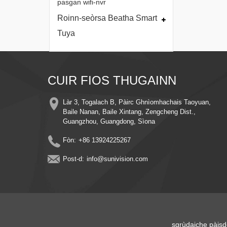
pasgan wifi-nvr
Roinn-seòrsa Beatha Smart
Tuya
CUIR FIOS THUGAINN
Làr 3, Togalach B, Pàirc Ghnìomhachais Taoyuan,
Baile Nanan, Baile Xintang, Zengcheng Dist.,
Guangzhou, Guangdong, Sìona
Fòn:
+86 13924225267
Post-d:
info@sunivision.com
sgrùdaiche pàis