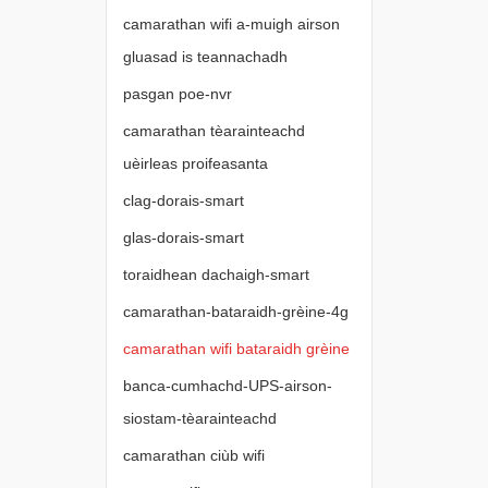
camarathan wifi a-muigh airson
gluasad is teannachadh
pasgan poe-nvr
camarathan tèarainteachd
uèirleas proifeasanta
clag-dorais-smart
glas-dorais-smart
toraidhean dachaigh-smart
camarathan-bataraidh-grèine-4g
camarathan wifi bataraidh grèine
banca-cumhachd-UPS-airson-
siostam-tèarainteachd
camarathan ciùb wifi