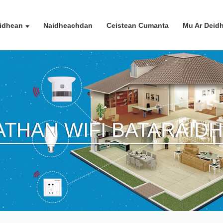
idhean
Naidheachdan
Ceistean Cumanta
Mu Ar Deid
THAN WIFI BATARAIDH