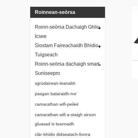
Roinnean-seòrsa
Roinn-seòrsa Dachaigh Ghlic
Icsee
Siostam Faireachaidh Bhidio
Tuigseach
Roinn-seòrsa dachaigh smart
Suniseepro
sgrùdairean-leanabh
pasgan bataraidh-nvr
camarathan wifi-peileir
camarathan wifi a-staigh airson
gluasad is teannadh
clàr-bhidio didseatach-lìonra