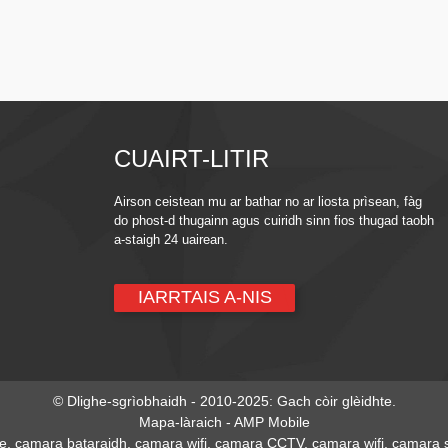
CUAIRT-LITIR
Airson ceistean mu ar bathar no ar liosta prìsean, fàg
do phost-d thugainn agus cuiridh sinn fios thugad taobh
a-staigh 24 uairean.
IARRTAIS A-NIS
© Dlighe-sgrìobhaidh - 2010-2025: Gach còir glèidhte.
Mapa-làraich
-
AMP Mobile
de
,
camara bataraidh
,
camara wifi
,
camara CCTV
,
camara wifi
,
camara s