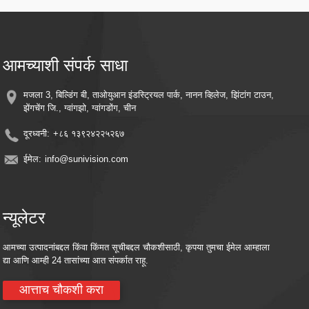
रिमोट मॉनिटरिंग - तुमचा स्मार्टफोन किंवा स्मार्ट डिव्हाइस वापरून कुठूनही लाईव्ह फीड आणि रेकॉर्ड
केलेले व्हिडिओ अॅक्सेस करा
क्लाउड स्टोरेज सुसंगतता - पर्यायी क्लाउड स्टोरेज एकत्रीकरणासह आठवणी सुरक्षित ठेवा.
ऊर्जा कार्यक्षम - सतत संरक्षण राखताना वीज खर्च कमी करण्यासाठी सूर्याच्या उर्जेचा वापर करा
आमच्याशी संपर्क साधा
मजला 3, बिल्डिंग बी, ताओयुआन इंडस्ट्रियल पार्क, नानन व्हिलेज, झिंटांग टाउन,
झेंगचेंग जि., ग्वांगझो, ग्वांगडोंग, चीन
दूरध्वनी:
+८६ १३९२४२२५२६७
ईमेल:
info@sunivision.com
न्यूलेटर
आमच्या उत्पादनांबद्दल किंवा किंमत सूचीबद्दल चौकशीसाठी, कृपया तुमचा ईमेल आम्हाला
द्या आणि आम्ही 24 तासांच्या आत संपर्कात राहू.
आत्ताच चौकशी करा