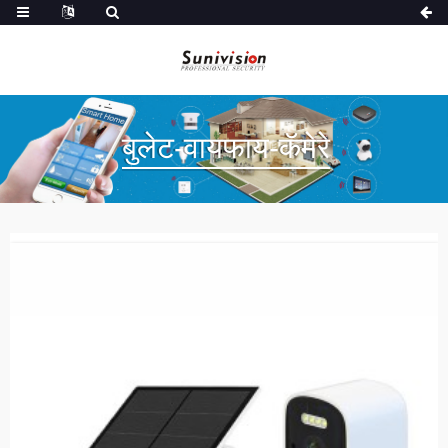
बुलेट-वायफाय-कॅमेरे