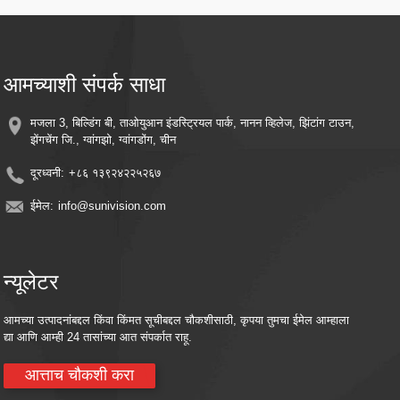
रिमोट मॉनिटरिंग - तुमचा स्मार्टफोन किंवा स्मार्ट डिव्हाइस वापरून कुठूनही लाईव्ह फीड आणि रेकॉर्ड
केलेले व्हिडिओ अॅक्सेस करा
क्लाउड स्टोरेज सुसंगतता - पर्यायी क्लाउड स्टोरेज एकत्रीकरणासह आठवणी सुरक्षित ठेवा.
ऊर्जा कार्यक्षम - सतत संरक्षण राखताना वीज खर्च कमी करण्यासाठी सूर्याच्या उर्जेचा वापर करा
आमच्याशी संपर्क साधा
मजला 3, बिल्डिंग बी, ताओयुआन इंडस्ट्रियल पार्क, नानन व्हिलेज, झिंटांग टाउन,
झेंगचेंग जि., ग्वांगझो, ग्वांगडोंग, चीन
दूरध्वनी:
+८६ १३९२४२२५२६७
ईमेल:
info@sunivision.com
न्यूलेटर
आमच्या उत्पादनांबद्दल किंवा किंमत सूचीबद्दल चौकशीसाठी, कृपया तुमचा ईमेल आम्हाला
द्या आणि आम्ही 24 तासांच्या आत संपर्कात राहू.
आत्ताच चौकशी करा