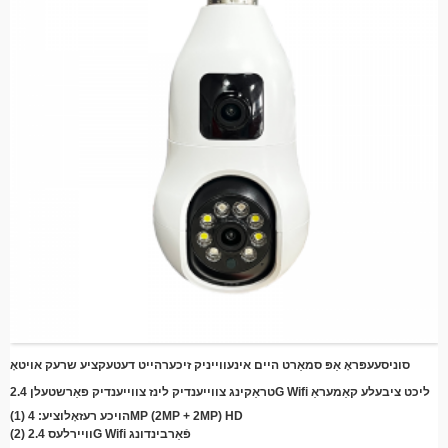
סוניסעעפּראָ אַפּ סמאַרט היים אינעווייניק זיכערהייט דעטעקציע שרעק אויטאָ
טראַקינג צווייענדיק לינז צווייענדיק פאַרשטעלן 2.4G Wifi ליכט ציבעלע קאַמעראַ
(1) הויכע רעזאָלוציע: 4MP (2MP + 2MP) HD
(2) וויירלעס 2.4G Wifi פֿאַרבינדונג