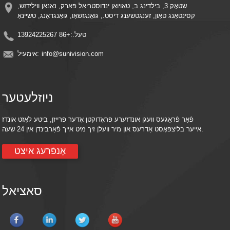
שטאָק 3, בילדינג ב, טאַויואַן ינדוסטריאַל פּאַרק, נאַנאַן ווילידזש,
קסינטאַנג טאַון, זענגטשענג דיסט., גואַנגזשאָו, גואַנגדאָנג, טשיינאַ
טעל.:
+86 13924225267
info@sunivision.com
אימעיל:
ניוזלעטער
פֿאַר פֿראַגעס וועגן אונדזערע פּראָדוקטן אָדער פּרייזן, ביטע לאָזט אונדז
אייער בליצפּאָסט אַדרעס און מיר וועלן זיך מיט אייך פֿאַרבינדן אין 24 שעה.
אָנפֿרעג איצט
סאציאל