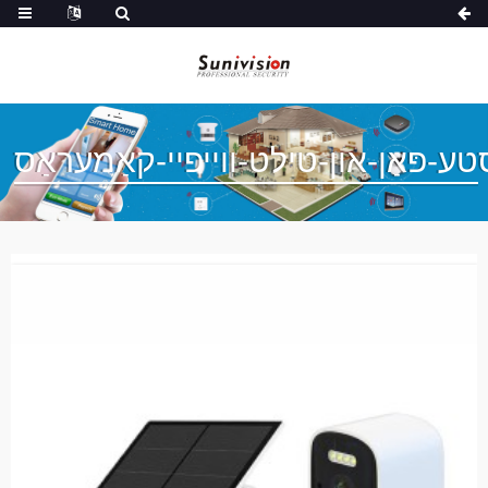
טע-פּאַן-און-טילט-ווייפיי-קאַמעראַס
אינ