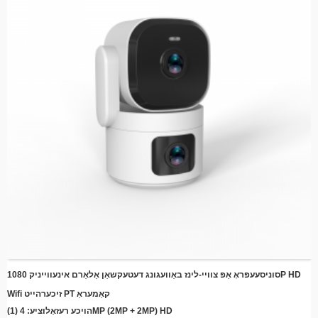
איז דעטעקטירט, שפּאָרן ענערגיע און סטאָרידזש פּלאַץ
גרינגע אינסטאַלאַציע – גלאַטן פּלאַן מיט פּשוטע מאַונטינג קלאַמערן פֿאַר שנעלער
סעטאַפּ ערגעץ
ווײַט מאָניטאָרינג – צוטריט צו לעבן פֿיד און רעקאָרדירטע ווידעאָס פֿון ערגעץ מיט אײַער
סמאַרטפֿאָן אָדער קלוגן מיטל
קאָמפּאַטאַביליטי אין וואָלקן סטאָרידזש – האַלט זכרונות זיכער מיט אָפּציאָנעלער וואָלקן
סטאָרידזש אינטעגראַציע
ענערגיע עפעקטיוו - נוצט די מאַכט פון דער זון צו רעדוצירן עלעקטריע קאָסטן בשעת איר
האַלט קעסיידערדיק שוץ
סוניסעעפּראָ אַפּ צוויי-לינז באַוועגונג דעטעקשאַן אַלאַרם אינעווייניק 1080P HD
Wifi זיכערהייט PT קאַמעראַ
(1) הויכע רעזאָלוציע: 4MP (2MP + 2MP) HD