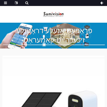
פּראָפעסיאָנעלע דראָטיקע
זיכערהייט קאַמעראַס