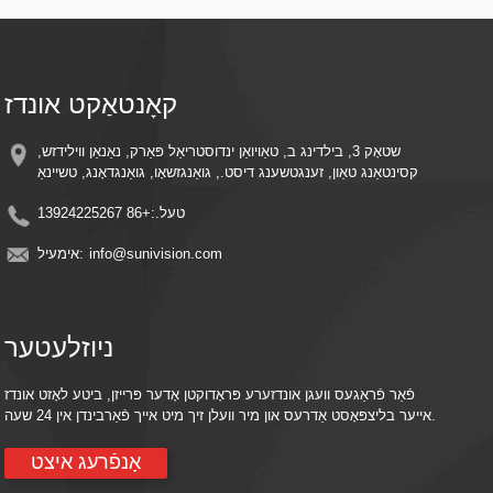
איז דעטעקטירט, שפּאָרן ענערגיע און סטאָרידזש פּלאַץ
גרינגע אינסטאַלאַציע – גלאַטן פּלאַן מיט פּשוטע מאַונטינג קלאַמערן פֿאַר שנעלער
סעטאַפּ ערגעץ
ווײַט מאָניטאָרינג – צוטריט צו לעבן פֿיד און רעקאָרדירטע ווידעאָס פֿון ערגעץ מיט אײַער
סמאַרטפֿאָן אָדער קלוגן מיטל
קאָנטאַקט אונדז
קאָמפּאַטאַביליטי אין וואָלקן סטאָרידזש – האַלט זכרונות זיכער מיט אָפּציאָנעלער וואָלקן
סטאָרידזש אינטעגראַציע
ענערגיע עפעקטיוו - נוצט די מאַכט פון דער זון צו רעדוצירן עלעקטריע קאָסטן בשעת איר
שטאָק 3, בילדינג ב, טאַויואַן ינדוסטריאַל פּאַרק, נאַנאַן ווילידזש,
האַלט קעסיידערדיק שוץ
קסינטאַנג טאַון, זענגטשענג דיסט., גואַנגזשאָו, גואַנגדאָנג, טשיינאַ
טעל.:
+86 13924225267
info@sunivision.com
אימעיל:
ניוזלעטער
פֿאַר פֿראַגעס וועגן אונדזערע פּראָדוקטן אָדער פּרייזן, ביטע לאָזט אונדז
אייער בליצפּאָסט אַדרעס און מיר וועלן זיך מיט אייך פֿאַרבינדן אין 24 שעה.
אָנפֿרעג איצט