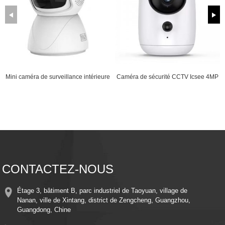
Mini caméra de surveillance intérieure
Caméra de sécurité CCTV Icsee 4MP
pour bébé Icsee WiFi avec...
Wifi Aud...
CONTACTEZ-NOUS
Étage 3, bâtiment B, parc industriel de Taoyuan, village de
Nanan, ville de Xintang, district de Zengcheng, Guangzhou,
Guangdong, Chine