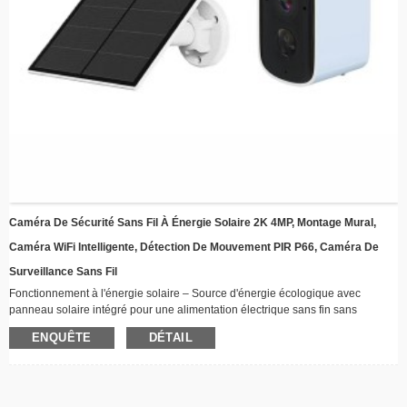
Caméra De Sécurité Sans Fil À Énergie Solaire 2K 4MP, Montage Mural,
Caméra WiFi Intelligente, Détection De Mouvement PIR P66, Caméra De
Surveillance Sans Fil
Fonctionnement à l'énergie solaire – Source d'énergie écologique avec
panneau solaire intégré pour une alimentation électrique sans fin sans
câblage
ENQUÊTE
DÉTAIL
Connectivité sans fil : restez connecté à distance via le Wi-Fi avec des
capacités de streaming vidéo en temps réel
Conception résistante aux intempéries – Construction robuste adaptée à
toutes les conditions météorologiques, parfaite pour une installation en