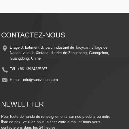
extérieur
Vision nocturne : les illuminateurs LED avancés garantissent des images
claires même dans des conditions de faible luminosité
Détection de mouvement intelligente : alerte et enregistre automatiquement
lorsqu'un mouvement est détecté, économisant ainsi de l'énergie et de
l'espace de stockage
Installation facile – Conception élégante avec supports de montage simples
CONTACTEZ-NOUS
pour une installation rapide n'importe où
​​Surveillance à distance​​ – Accédez au flux en direct et aux vidéos enregistrées
de n'importe où à l'aide de votre smartphone ou de votre appareil intelligent
Étage 3, bâtiment B, parc industriel de Taoyuan, village de
Compatibilité du stockage cloud : conservez vos souvenirs en toute sécurité
Nanan, ville de Xintang, district de Zengcheng, Guangzhou,
grâce à l'intégration optionnelle du stockage cloud
Guangdong, Chine
Efficacité énergétique – Exploitez la puissance du soleil pour réduire les coûts
d'électricité tout en maintenant une protection continue
Tél.
+86 13924225267
E-mail:
info@sunivision.com
NEWLETTER
Pour toute demande de renseignements sur nos produits ou notre
liste de prix, veuillez nous laisser votre e-mail et nous vous
contacterons dans les 24 heures.