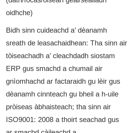
oidhche)
Bidh sinn cuideachd a’ dèanamh
sreath de leasachaidhean: Tha sinn air
tòiseachadh a’ cleachdadh siostam
ERP gus smachd a chumail air
gnìomhachd ar factaraidh gu lèir gus
dèanamh cinnteach gu bheil a h-uile
pròiseas àbhaisteach; tha sinn air
ISO9001: 2008 a thoirt seachad gus
ar smachd càileachd a