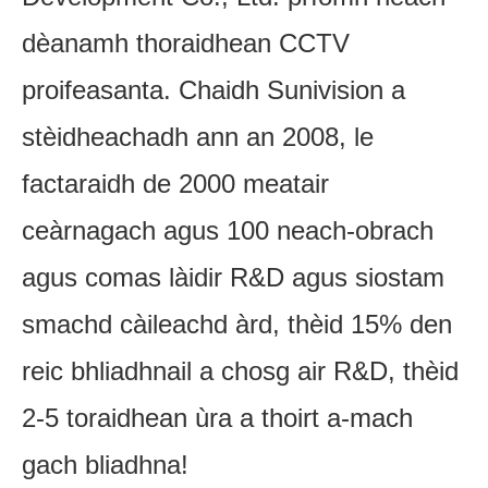
dèanamh thoraidhean CCTV
proifeasanta. Chaidh Sunivision a
stèidheachadh ann an 2008, le
factaraidh de 2000 meatair
ceàrnagach agus 100 neach-obrach
agus comas làidir R&D agus siostam
smachd càileachd àrd, thèid 15% den
reic bhliadhnail a chosg air R&D, thèid
2-5 toraidhean ùra a thoirt a-mach
gach bliadhna!