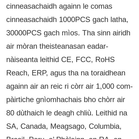
cinneasachaidh againn le comas
cinneasachaidh 1000PCS gach latha,
30000PCS gach mìos. Tha sinn airidh
air mòran theisteanasan eadar-
nàiseanta leithid CE, FCC, RoHS
Reach, ERP, agus tha na toraidhean
againn air an reic ri còrr air 1,000 com-
pàirtiche gnìomhachais bho chòrr air
80 dùthaich le deagh chliù. Leithid na
SA, Canada, Meagsago, Columbia,