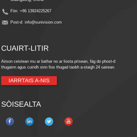
Fòn:
+86 13924225267
Post-d:
info@sunivision.com
CUAIRT-LITIR
Airson ceistean mu ar bathar no ar liosta prìsean, fàg do phost-d
thugainn agus cuiridh sinn fios thugad taobh a-staigh 24 uairean.
IARRTAIS A-NIS
SÒISEALTA