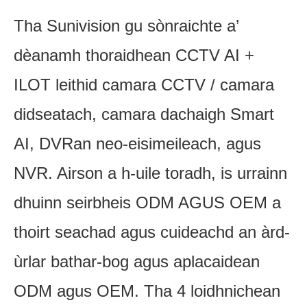
Tha Sunivision gu sònraichte a’
dèanamh thoraidhean CCTV AI +
ILOT leithid camara CCTV / camara
didseatach, camara dachaigh Smart
AI, DVRan neo-eisimeileach, agus
NVR. Airson a h-uile toradh, is urrainn
dhuinn seirbheis ODM AGUS OEM a
thoirt seachad agus cuideachd an àrd-
ùrlar bathar-bog agus aplacaidean
ODM agus OEM. Tha 4 loidhnichean