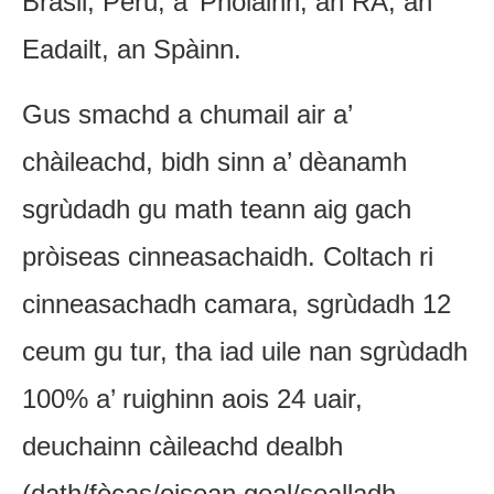
Brasil, Peru, a’ Phòlainn, an RA, an
Eadailt, an Spàinn.
Gus smachd a chumail air a’
chàileachd, bidh sinn a’ dèanamh
sgrùdadh gu math teann aig gach
pròiseas cinneasachaidh. Coltach ri
cinneasachadh camara, sgrùdadh 12
ceum gu tur, tha iad uile nan sgrùdadh
100% a’ ruighinn aois 24 uair,
deuchainn càileachd dealbh
(dath/fòcas/oisean geal/sealladh