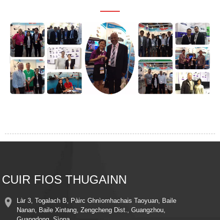
CUIR FIOS THUGAINN
Làr 3, Togalach B, Pàirc Ghnìomhachais Taoyuan, Baile
Nanan, Baile Xintang, Zengcheng Dist., Guangzhou,
Guangdong, Sìona