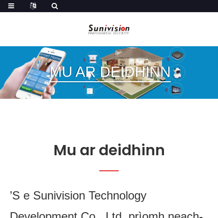
MU AR DEIDHINN
Mu ar deidhinn
’S e Sunivision Technology
Development Co., Ltd. prìomh neach-