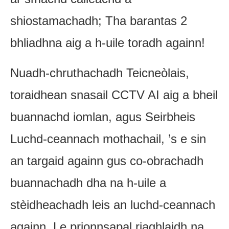
shiostamachadh; Tha barantas 2
bhliadhna aig a h-uile toradh againn!
Nuadh-chruthachadh Teicneòlais,
toraidhean snasail CCTV AI aig a bheil
buannachd iomlan, agus Seirbheis
Luchd-ceannach mothachail, ’s e sin
an targaid againn gus co-obrachadh
buannachadh dha na h-uile a
stèidheachadh leis an luchd-ceannach
againn. Le prionnsapal riaghlaidh na