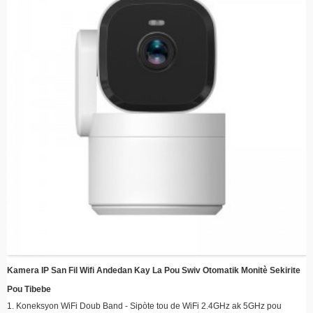
mouvman, ekonomize enèji ak espas depo
Enstalasyon Fasil - Konsepsyon elegant ak sipò montaj senp pou yon
enstalasyon rapid nenpòt kote
​​Siveyans a Distans​​ – Jwenn aksè a videyo an dirèk ak videyo anrejistre nenpòt
kote avèk telefòn entelijan ou oswa aparèy entelijan ou.
Konpatibilite Depo Cloud - Kenbe souvni an sekirite ak entegrasyon depo
Cloud opsyonèl
Efikas nan enèji - Pwofite pouvwa solèy la pou diminye depans elektrisite
pandan w ap kenbe yon pwoteksyon kontinyèl.
Kamera IP San Fil Wifi Andedan Kay La Pou Swiv Otomatik Monitè Sekirite
Pou Tibebe
1. Koneksyon WiFi Doub Band - Sipòte tou de WiFi 2.4GHz ak 5GHz pou