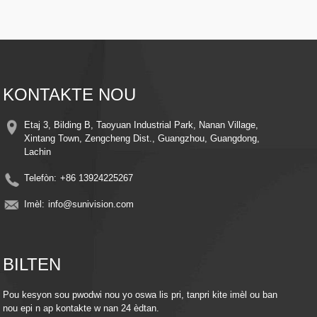
klè jiska 10 mèt nan fènwa total.
5. Odyo De-Vwayan - Mikwofòn ak oratè entegre pou kominikasyon an tan
reyèl ak pitit ou oswa bèt kay ou a distans.
KONTAKTE NOU
Etaj 3, Bilding B, Taoyuan Industrial Park, Nanan Village,
Xintang Town, Zengcheng Dist., Guangzhou, Guangdong,
Lachin
Telefòn:
+86 13924225267
Imèl:
info@sunivision.com
BILTEN
Pou kesyon sou pwodwi nou yo oswa lis pri, tanpri kite imèl ou ban
nou epi n ap kontakte w nan 24 èdtan.