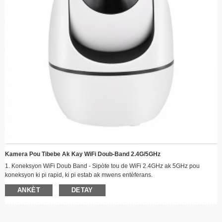
Kamera Pou Tibebe Ak Kay WiFi Doub-Band 2.4G/5GHz
1. Koneksyon WiFi Doub Band - Sipòte tou de WiFi 2.4GHz ak 5GHz pou
koneksyon ki pi rapid, ki pi estab ak mwens entèferans.
2. Kouvèti Panoramik ak Enklinasyon 360° – wotasyon orizontal 355° ak
ANKÈT
DETAY
vètikal 90° pou siveyans konplè chanm nan san okenn kwen mouri.
3. Rezolisyon Full HD 1080p - Kalite videyo klè e byen file pou swiv tibebe w la
oswa bèt kay ou a avèk anpil detay.
4. Vizyon lannwit avanse - LED IR ki chanje otomatikman bay imaj nwa ak blan