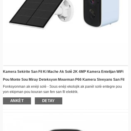
Kamera Sekirite San Fil Ki Mache Ak Solè 2K 4MP Kamera Entelijan WiFi
Pou Monte Sou Miray Deteksyon Mouvman P66 Kamera Siveyans San Fil
Fonksyonman ak enèji solè - Sous enèji ekolojik ak panèl solè entegre pou
yon ekipman pou kouran san fen san fil elektrik.
Konektivite san fil - Rete konekte a distans atravè WiFi ak kapasite difizyon
ANKÈT
DETAY
videyo an tan reyèl
Konsepsyon Rezistan a Move Tan - Konstriksyon solid ki apwopriye pou tout
kondisyon metewolojik, pafè pou enstalasyon deyò
Vizyon lannwit - Iluminatè LED avanse asire imaj klè menm nan kondisyon ki
fèb limyè
Deteksyon Mouvman Entelijan - Alèt otomatikman epi anrejistre lè yo detekte