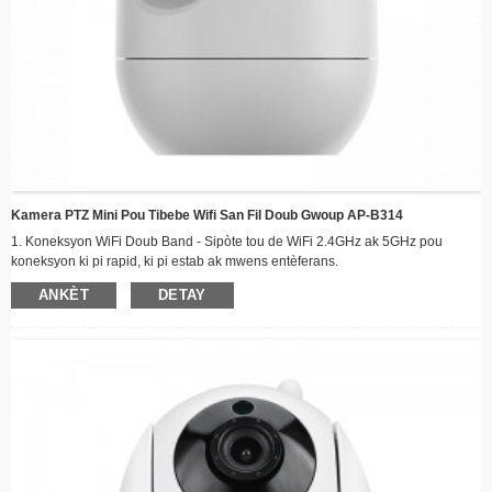
Kamera PTZ Mini Pou Tibebe Wifi San Fil Doub Gwoup AP-B314
1. Koneksyon WiFi Doub Band - Sipòte tou de WiFi 2.4GHz ak 5GHz pou
koneksyon ki pi rapid, ki pi estab ak mwens entèferans.
2. Kouvèti Panoramik ak Enklinasyon 360° – wotasyon orizontal 355° ak
ANKÈT
DETAY
vètikal 90° pou siveyans konplè chanm nan san okenn kwen mouri.
3. Rezolisyon Full HD 1080p - Kalite videyo klè e byen file pou swiv tibebe w la
oswa bèt kay ou a avèk anpil detay.
4. Vizyon lannwit avanse - LED IR ki chanje otomatikman bay imaj nwa ak blan
klè jiska 10 mèt nan fènwa total.
5. Odyo De-Vwayan - Mikwofòn ak oratè entegre pou kominikasyon an tan
reyèl ak pitit ou oswa bèt kay ou a distans.