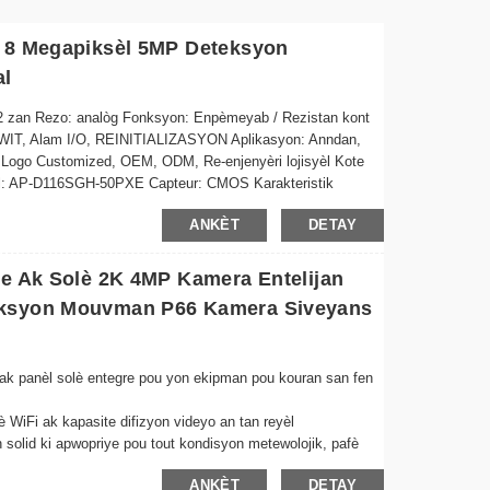
5 8 Megapiksèl 5MP Deteksyon
al
, 2 zan Rezo: analòg Fonksyon: Enpèmeyab / Rezistan kont
WIT, Alam I/O, REINITIALIZASYON Aplikasyon: Anndan,
 Logo Customized, OEM, ODM, Re-enjenyèri lojisyèl Kote
dèl: AP-D116SGH-50PXE Capteur: CMOS Karakteristik
teksyon Mouvman...
ANKÈT
DETAY
he Ak Solè 2K 4MP Kamera Entelijan
eksyon Mouvman P66 Kamera Siveyans
 ak panèl solè entegre pou yon ekipman pou kouran san fen
vè WiFi ak kapasite difizyon videyo an tan reyèl
solid ki apwopriye pou tout kondisyon metewolojik, pafè
ANKÈT
DETAY
j klè menm nan kondisyon ki fèb limyè