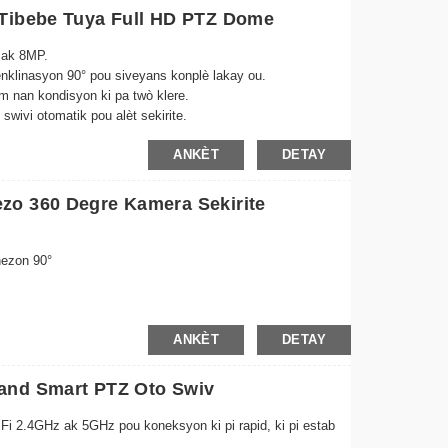
 Tibebe Tuya Full HD PTZ Dome
 ak 8MP.
enklinasyon 90° pou siveyans konplè lakay ou.
m nan kondisyon ki pa twò klere.
swivi otomatik pou alèt sekirite.
ike atravè aplikasyon Tuya a nenpòt kote.
ANKÈT
DETAY
zo 360 Degre Kamera Sekirite
nezon 90°
ANKÈT
DETAY
and Smart PTZ Oto Swiv
8MP
Fi 2.4GHz ak 5GHz pou koneksyon ki pi rapid, ki pi estab