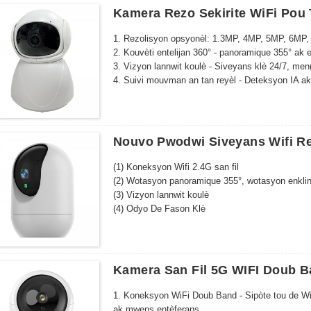
Kamera Rezo Sekirite WiFi Pou
1. Rezolisyon opsyonèl: 1.3MP, 4MP, 5MP, 6MP,
2. Kouvèti entelijan 360° - panoramique 355° ak 
3. Vizyon lannwit koulè - Siveyans klè 24/7, men
4. Suivi mouvman an tan reyèl - Deteksyon IA ak 
5. Odyo bidireksyonèl ak aksè a distans - Komin
Nouvo Pwodwi Siveyans Wifi Re
(1) Koneksyon Wifi 2.4G san fil
(2) Wotasyon panoramique 355°, wotasyon enkli
(3) Vizyon lannwit koulè
(4) Odyo De Fason Klè
(5) Alam Deteksyon Mouvman ak Suivi Otomatik
(6) Sipòte Depo Cloud / Depo Kat TF Max 128G
(7) Vizyon ak kontwòl a distans
(8) Enstalasyon fasil
Kamera San Fil 5G WIFI Doub B
(9) TuyaApp
(10) Rezolisyon Segondè: 3MP/4MP/5MP/6MP/
1. Koneksyon WiFi Doub Band - Sipòte tou de Wi
ak mwens entèferans.