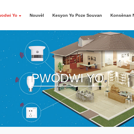
wodwi Yo
Nouvèl
Kesyon Yo Poze Souvan
Konsènan 
PWODWI YO