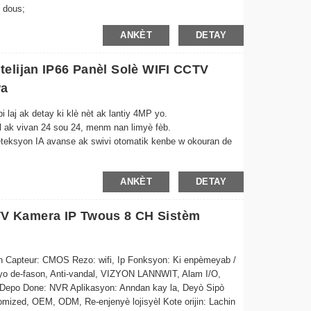
 dous;
 otomatik umanoid;
ANKÈT
DETAY
ite lakay ou;
oulè,
 la an nwa ak blan, LED blan an etenn.
elijan IP66 Panèl Solè WIFI CCTV
wit se vizyon koulè;
wa
èsasyon bidireksyonèl san baryè;
a full-duplex pafè;
 laj ak detay ki klè nèt ak lantiy 4MP yo.
èl ak vivan 24 sou 24, menm nan limyè fèb.
teksyon IA avanse ak swivi otomatik kenbe w okouran de
ike san efò atravè aplikasyon Icsee a, kèlkeswa kote ou ye
ANKÈT
DETAY
avè WiFi 2.4GHz pou yon enstalasyon san pwoblèm san fil
V Kamera IP Twous 8 CH Sistèm
j la oswa yon kat TF 128GB pou yon backup done an
 dirèk fasilman avèk fanmi oswa envite pou yon gade san
zan Capteur: CMOS Rezo: wifi, Ip Fonksyon: Ki enpèmeyab /
Odyo de-fason, Anti-vandal, VIZYON LANNWIT, Alam I/O,
iste nenpòt kondisyon metewolojik, sa ki fè li pafè pou
epo Done: NVR Aplikasyon: Anndan kay la, Deyò Sipò
mized, OEM, ODM, Re-enjenyè lojisyèl Kote orijin: Lachin