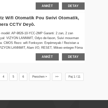
04 Konpreyansyon Videyo...
ANKÈT
DETAY
tz Wifi Otomatik Pou Swivi Otomatik,
mera CCTV Deyò.
wo modèl: AP-9826-10-YCC-2MP Garanti: 2 zan, 2 zan
pesyal: VIZYON LANNWIT, Odyo de-fason, Suivi mouvman
a: CMOS Rezo: wifi Fonksyon: Enpèmeyab / Rezistan a
, VIZYON LANNWIT, Alam I/O, RESET, Mikwo entegre Fòma
oud, Kat SD Aplikasyon...
ANKÈT
DETAY
4
5
6
Pwochen >
>>
Paj 1 / 11