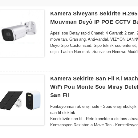
Kamera Siveyans Sekirite H.26
Mouvman Deyò IP POE CCTV B
Apèsi sou Detay rapid Chanèl: 4 Garanti: 2 zan
move tan, Gran ang, Anti-vandal, VIZYON LANN
Deyò Sipò Customized: Sipò teknik sou entènèt,
orijin: Lachin Non mak: Sunivision Nimewo Mo
espesyal: Sirèn entegre, VIZYON LANNWIT, De
Kamera Sekirite San Fil Ki Mac
WiFi Pou Monte Sou Miray Det
San Fil
Fonksyonman ak enèji solè - Sous enèji ekolojik
san fil elektrik.
Konektivite san fil - Rete konekte a distans atra
Konsepsyon Rezistan a Move Tan - Konstriksyon 
pou enstalasyon deyò
Vizyon lannwit - Iluminatè LED avanse asire ima