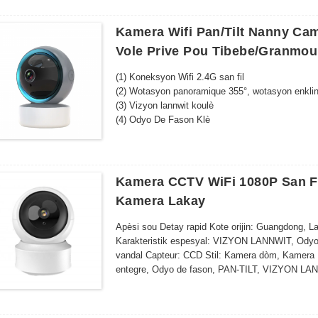
Deteksyon Mouvman Entelijan - Alèt otomatikman
espas depo
Kamera Wifi Pan/tilt Nanny Ca
Enstalasyon Fasil - Konsepsyon elegant ak sipò
Vole Prive Pou Tibebe/Granmou
​​Siveyans a Distans​​ – Jwenn aksè a videyo an di
oswa aparèy entelijan ou.
(1) Koneksyon Wifi 2.4G san fil
Konpatibilite Depo Cloud - Kenbe souvni an seki
(2) Wotasyon panoramique 355°, wotasyon enkli
Efikas nan enèji - Pwofite pouvwa solèy la pou 
(3) Vizyon lannwit koulè
pwoteksyon kontinyèl.
(4) Odyo De Fason Klè
(5) Alam Deteksyon Mouvman ak Suivi Otomatik
(6) Sipòte Depo Cloud / Depo Kat TF Max 128G
(7) Vizyon ak kontwòl a distans
(8) Enstalasyon fasil
Kamera CCTV WiFi 1080P San Fi
(9) TuyaApp
Kamera Lakay
(10) Rezolisyon Segondè: 3MP/4MP/5MP/6MP/
Apèsi sou Detay rapid Kote orijin: Guangdong, L
Karakteristik espesyal: VIZYON LANNWIT, Odyo 
vandal Capteur: CCD Stil: Kamera dòm, Kamera
entegre, Odyo de fason, PAN-TILT, VIZYON LA
konpresyon videyo: H.264 Opsyon depo done: K