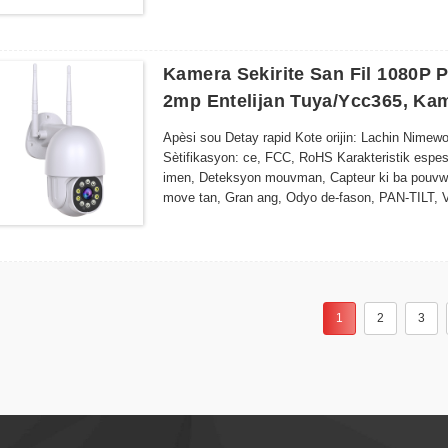
Non mak: Sunivision/OEM Nimewo Modèl: AP-92
Kamera Sekirite San Fil 1080P P
2mp Entelijan Tuya/ycc365, Ka
Apèsi sou Detay rapid Kote orijin: Lachin Nime
Sètifikasyon: ce, FCC, RoHS Karakteristik es
imen, Deteksyon mouvman, Capteur ki ba pouvw
move tan, Gran ang, Odyo de-fason, PAN-TILT
konpresyon videyo: H.264 Opsyon depo done: Cl
1
2
3