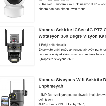
2. Kouvèti Panoramik ak Enklinasyon 360° – wota
chanm nan san okenn kwen mouri.
3. Rezolisyon Full HD - Kalite videyo klè e byen 
4. Vizyon lannwit avanse - LED IR ki chanje oto
total.
5. Odyo De-Vwayan - Mikwofòn ak oratè entegre p
Kamera Sekirite ICSee 4G PTZ 
distans.
Wotasyon 360 Degre Vizyon Ka
1,
Enèji solè ekolojik
Eksplwate enèji pwòp ak renouvlab avèk panèl sol
pou sous enèji ekstèn oswa pou ranplase batri s
2,
Kapasite siveyans 360°
Ekipe ak yon mekanis pan-tilt wotasyon pou yon 
okenn kwen mouri nan sistèm sekirite w la.
3,
Vizyon lannwit siperyè
Sistèm ekleraj LED pwisan an bay imaj klè menm 
Kamera Siveyans Wifi Sekirite 
zòn.
Enpèmeyab
- 4MP De rezolisyon pou ou chwazi; imaj ultra-wo
definisyon.
4MP = Lantiy 2MP + Lantiy 2MP;