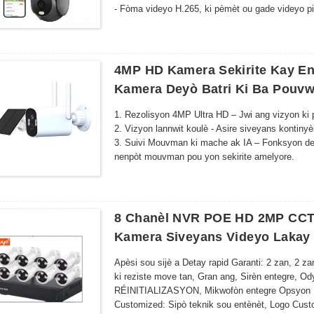
- Fòma videyo H.265, ki pèmèt ou gade videyo pi
- Rekonesans ak deteksyon kò imen pa IA, swivi
- Alam imel, pouse an tan reyèl pou pwoteje sekir
- 3 mòd imaj: mòd entelijan/mòd enfrawouj/mòd k
Mòd enfrawouj la se mòd enfrawouj ki limen. Imaj
4MP HD Kamera Sekirite Kay Ent
Mòd koulè: LED blan an limen, lajounen kou lann
Kamera Deyò Batri Ki Ba Pouv
- Oratè ak mikwofòn entegre ak bon kalite, konv
- Teknoloji anilasyon eko ak sipresyon bri, efè vw
1. Rezolisyon 4MP Ultra HD – Jwi ang vizyon ki pi
- Sipòte koneksyon kab rezo 48V POE RJ-45;
2. Vizyon lannwit koulè - Asire siveyans kontiny
3. Suivi Mouvman ki mache ak IA – Fonksyon de
nenpòt mouvman pou yon sekirite amelyore.
4. Odyo Bidireksyonèl ak Aksè a Distans - Komin
a.
5. Enstalasyon san fil ak san efò - Konekte atr
elektrik konplike.
8 Chanèl NVR POE HD 2MP CCT
6. Solisyon Depo Fleksib - Chwazi ant depo nwa
Kamera Siveyans Videyo Lakay
sekirite.
7. Aksè pou plizyè itilizatè – Pataje emisyon an
Apèsi sou sijè a Detay rapid Garanti: 2 zan, 2 
pwoblèm.
ki reziste move tan, Gran ang, Sirèn entegre, 
8. Durabilite nan tout move tan - Konstwi pou rez
RÉINITIALIZASYON, Mikwofòn entegre Opsyon D
itilizasyon andedan kay la ak deyò.
Customized: Sipò teknik sou entènèt, Logo Custo