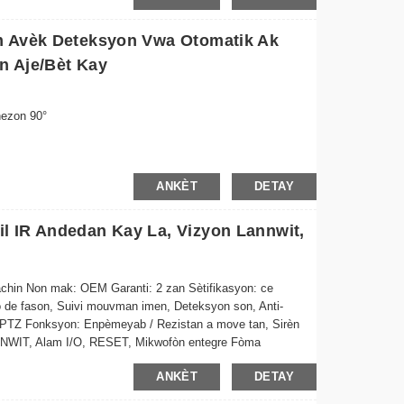
 epi anrejistre lè yo detekte mouvman, ekonomize enèji ak
m Avèk Deteksyon Vwa Otomatik Ak
 montaj senp pou yon enstalasyon rapid nenpòt kote
n Aje/Bèt Kay
rèk ak videyo anrejistre nenpòt kote avèk telefòn entelijan ou
rite ak entegrasyon depo Cloud opsyonèl
nezon 90°
diminye depans elektrisite pandan w ap kenbe yon
ANKÈT
DETAY
l IR Andedan Kay La, Vizyon Lannwit,
8MP
achin Non mak: OEM Garanti: 2 zan Sètifikasyon: ce
de fason, Suivi mouvman imen, Deteksyon son, Anti-
 PTZ Fonksyon: Enpèmeyab / Rezistan a move tan, Sirèn
NNWIT, Alam I/O, RESET, Mikwofòn entegre Fòma
at memwa Aplikasyon...
ANKÈT
DETAY