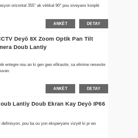
syon orizontal 355° ak vètikal 90° pou siveyans konplè
file pou swiv tibebe w la oswa bèt kay ou a avèk anpil detay.
ANKÈT
DETAY
matikman bay imaj nwa ak blan klè jiska 10 mèt nan fènwa
ou kominikasyon an tan reyèl ak pitit ou oswa bèt kay ou a
CCTV Deyò 8X Zoom Optik Pan Tilt
mera Doub Lantiy
è entegre nou an ki gen gwo efikasite, sa elimine nesesite
ouvan.
pwoteksyon konplè sou pwopriyete w la, pou asire pa gen
ANKÈT
DETAY
nan fènwa total, ak yon ranje ekleraj ki apwopriye pou gwo
Doub Lantiy Doub Ekran Kay Deyò IP66
 definisyon, pou ba ou yon eksperyans vizyèl ki pi wo