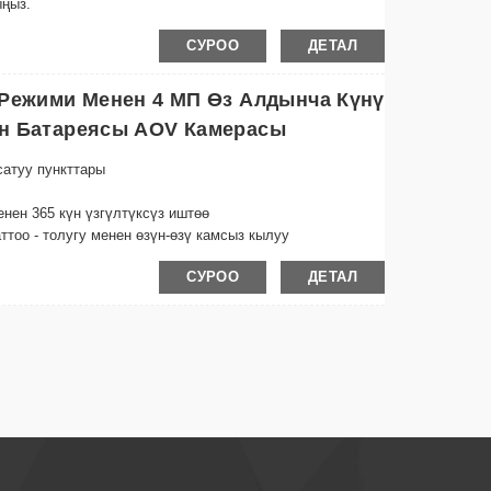
ыңыз.
раптуу чагылдыруу үчүн негизги жана кошумча
СУРОО
ДЕТАЛ
ык шарттарында кристаллдай тунук түнкү көрүнүшкө
ктары менен жабдылган.
 Режими Менен 4 МП Өз Алдынча Күнү
гым үчүн күчтүү Wi-Fi мүмкүнчүлүктөрү менен каалаган
н Батареясы AOV Камерасы
сатуу пункттары
енен 365 күн үзгүлтүксүз иштөө
тоо - толугу менен өзүн-өзү камсыз кылуу
СУРОО
ДЕТАЛ
з жаздыруу
- ишенимдүү окуяны аныктоо жана эскертүүлөр
күчү үчүн 9.Dual антенналар
зондун сыртында колдонуу үчүн
шкаруу менен иштөө