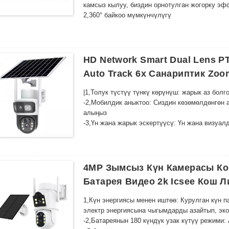
камсыз кылуу, биздин орнотулган жогорку эф
2,
360° байкоо мүмкүнчүлүгү
Айлануучу пансионат механизми жана кош ли
сиздин мүлкүңүздү эч кандай сокур тактарсы
3,
Өркүндөтүлгөн түнкү көрүнүш
Бир нече инфракызыл светодиоддор менен куб
HD Network Smart Dual Lens P
да кристаллдай тунук кадрларды берет.
Auto Track 6x Санариптик Zoo
4.
Зымсыз байланыш
Мобилдик колдонмобуз аркылуу реалдуу убак
|
1,
Толук түстүү түнкү көрүнүш: жарык аз бол
күчтүү WiFi/4G берүүбүз менен каалаган жер
-
2,
Мобилдик аныктоо: Сиздин көзөмөлдөнгөн 
алыңыз
-
3,
Үн жана жарык эскертүүсү: Үн жана визуал
-
4,
Эки тараптуу үн домофон: коноктор же буз
байланышыңыз
-
5,
IP66 суу өткөрбөйт рейтинги: катаал аба 
туруштук берүү үчүн курулган
4MP Зымсыз Күн Камерасы Ко
-
6,
Күчтүү курулуш: Аба ырайына чыдамдуу ко
Батарея Видео 2k Icsee Кош 
-
7,
Күн энергиясы менен иштөө: Интегралдык к
-
8,
Энергияны үнөмдүү: Күн панели күнү-түнү 
1,
Күн энергиясы менен иштөө: Курулган күн п
электр энергиясына чыгымдарды азайтып, эко
-
2,
Батареянын 180 күндүк узак күтүү режими: