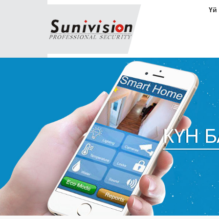
Үй
КҮН 