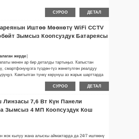
ар жок болуп, мүлкүңүздү ар тараптуу чагылдыруу үчүн
ну сактап, электр энергиясына чыгымдарды азайтуу үчүн
СУРОО
ДЕТАЛ
н.
у жарык диапазону менен толук караңгыда да
тареянын Иштөө Мөөнөтү WiFi CCTV
рбөйт Зымсыз Коопсуздук Батареясы
|
каалаган жерде
апаты менен ар бир деталды тартыңыз. Капыстан
, смартфонуңузга түздөн-түз жөнөтүлгөн реалдуу
уруңуз. Камтылган түнкү көрүнүш аз жарык шарттарда
.
СУРОО
ДЕТАЛ
кертүүлөр
|
 жана кош сары LED менен жабдылган камера
дү берет. Эч качан бир көз ирмемди өткөрүп жибербеңиз
 Линзасы 7,6 Вт Күн Панели
ра Зымсыз 4 МП Коопсуздук Кош
н жок кылуу жана алыскы аймактарда да 24/7 иштөөнү