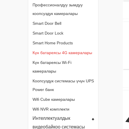
Профессионалдуу зымдуу
коопсуздук камералары
Smart Door Bell
Smart Door Lock
Smart Home Products
Күн батареясы 4G камералары
Күн батареясы Wi-Fi
камералары
Коопсуздук системасы үчүн UPS
Power банк
Wifi Cube камералары
Wifi NVR комплекти
Интеллектуалдык
видеобайкоо системасы