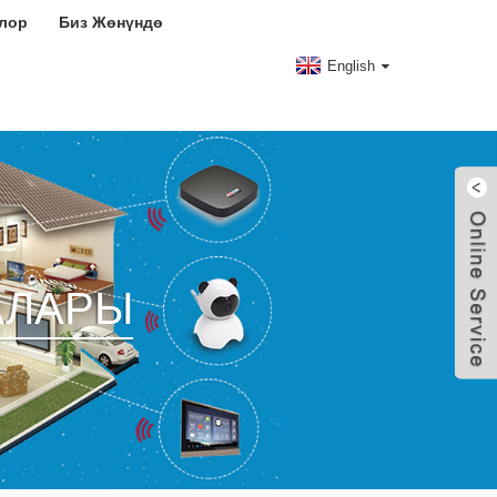
лор
Биз Жөнүндө
English
АЛАРЫ