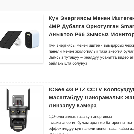
Күн Энергиясы Менен Иштеге
4MP Дубалга Орнотулган Smar
Аныктоо P66 Зымсыз Монито
Күн энергиясы менен иштөө - зымдарсыз чекс
панели менен экологиялык таза энергия була
Зымсыз туташуу – реалдуу убакытта видео а
байланышта болуңуз
Аба ырайына чыдамдуу дизайн - бардык аба ы
идеалдуу бекем курулуш
Түнкү көрүнүш - Өркүндөтүлгөн LED жарык бе
камсыз кылат
ICSee 4G PTZ CCTV Коопсузд
Smart Motion Detection – Кыймыл аныкталганд
Масштабдуу Панорамалык Жан
сактоо мейкиндигин үнөмдөйт.
Линзалуу Камера
Оңой орнотуу – Каалаган жерде тез орнотуу
дизайн
1,
Экологиялык таза күн энергиясы
Алыстан көзөмөлдөө – Смартфонуңуз же акыл
Тышкы энергия булактарын же батареяны тез
жандуу каналга жана жазылган видеолорго ки
эффективдүү күн панели менен таза, кайра ж
Булуттагы сактагычтын шайкештиги - Кошумча