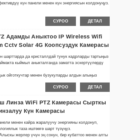
фективдүү күн панели менен күн энергиясын колдонуңуз.
нзалар системасы менен жабдылган биздин камера
СУРОО
ДЕТАЛ
з ар тараптуу чагылдырууну камсыз кылат.
атталган биздин камерабыз 30 метрге чейин караңгыда
TZ Адамды Аныктоо IP Wireless Wifi
m Cctv Solar 4G Коопсуздук Камерасы
ыт режиминде мониторинг жүргүзүүгө мүмкүндүк берген
гон шарттарда да кристаллдай тунук кадрларды тартыңыз
ден байланышта болуңуз.
аймакта кыймыл аныкталганда заматта эскертүүлөрдү
дык ойготкучтар менен бузукуларды алдын алыңыз
укулар менен түздөн-түз камера аркылуу алыстан
СУРОО
ДЕТАЛ
ырайынын шарттарына, имараттын ичинде же сыртында
ш Линза WiFi PTZ Камерасы Сырткы
рпус узак мөөнөттүү иштөөнү камсыз кылат
Линзалуу Күн Камерасы
үн панели менен кайра жаралуучу энергияны колдонуңуз
иштөө үчүн күн ичинде заряддалат
анели менен кайра жаралуучу энергияны колдонуп,
логиялык таза иштөөгө шарт түзүңүз.
 Алыскы жерлер үчүн эң сонун, бир кубаттоо менен алты