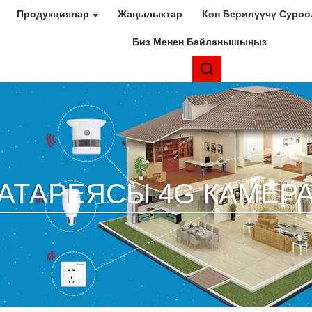
Продукциялар
Жаңылыктар
Көп Берилүүчү Суроо
Биз Менен Байланышыңыз
БАТАРЕЯСЫ 4G КАМЕР