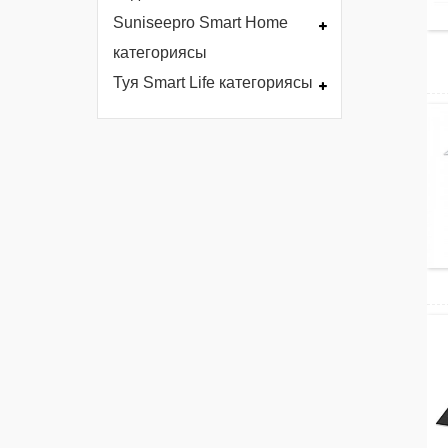
Suniseepro Smart Home
категориясы
Туя Smart Life категориясы