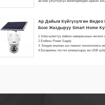
ай бою үзгүлтүксүз мониторингден ырахат ал
-
3,
Кош камера: Сиздин мүлкүңүздү 360° ар та
камераларды камтыйт.
-
4,
Түнкү көрүү жөндөмдүүлүгү: ар кандай жар
мониторинг жүргүзүү үчүн бир нече LED жары
Ар Дайым Күйгүзүлгөн Видео
-
5,
Зымсыз туташуу: реалдуу убакытта видео а
Бою Жаздыруу Smart Home Кү
жерде байланышта болуңуз.
1.Solar-кубаттуу байкоо камерасынын негизги 
2.Endless Power Supply
3. Биздин өнүккөн күн панели технологиясы м
4.Батареяны тез-тез алмаштыруу же USB кубат
5.Superior мониторинг мүмкүнчүлүктөрү
6. Күнү-түнү коопсуздук үчүн 24/7 Үзгүлтүксү
7.​Өткөрүлбөй калган ойготкуч эскертмелери 
8.Smart Дизайн өзгөчөлүктөрү
Жакшыртылган зымсыз байланыш жана сигнал 
10.Аба ырайына чыдамдуу курулуш бардык се
11.Энергияны үнөмдөөчү интеллектуалдык ба