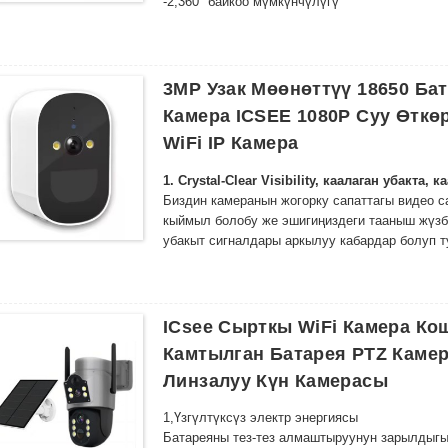
-
2,
360° байкоо мүмкүнчүлүгү
коопсуз сактаңыз
Коопсуздук тутумуңузда эч кандай сокур такт
Энергияны Эффективдүү - Үзгүлтүксүз коргоо
айлануучу пан-нак механизми менен жабдылга
күндүн күчүн колдонуңуз
-
3,
Жогорку түнкү көрүнүш
Күчтүү LED массиви чоң аймактарга ылайыкту
3MP Узак Мөөнөттүү 18650 Ба
кристаллдай тунук кадрларды камсыз кылат.
Камера ICSEE 1080P Суу Өткө
WiFi IP Камера
1. Crystal-Clear Visibility, каалаган убакта, 
Биздин камеранын жогорку сапаттагы видео с
кыймыл болобу же эшигиңиздеги тааныш жүзбү
убакыт сигналдары аркылуу кабардар болуп т
да кристаллдай таза кадрларды камсыз кылат
|
2. Акылдуу кыймылды аныктоо жана эс
Жакшыраак аныктоо үчүн PIR кыймыл сенсору
активдүүлүк аныкталганда дароо эскертүүлөр
ICsee Сырткы WiFi Камера Кош
— үйдө болсоңуз да, жолдо жүрсөңүз да.
Камтылган Батарея PTZ Каме
Линзалуу Күн Камерасы
1,
Үзгүлтүксүз электр энергиясы
Батареяны тез-тез алмаштыруунун зарылдыгы