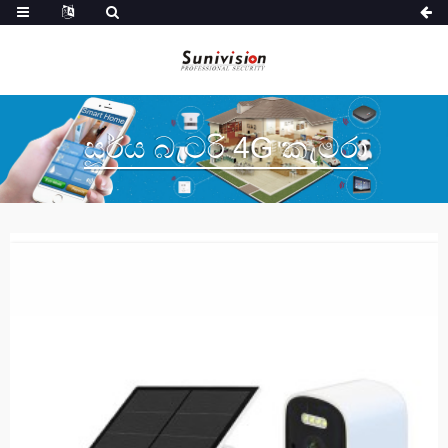
සූර්ය බැටරි 4G කැමරා