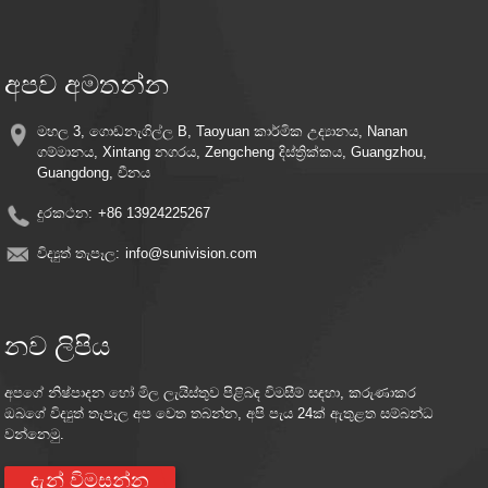
9. වැඩිදියුණු කළ රැහැන් රහිත සම්බන්ධතාවය සහ සංඥා ශක්තිය සඳහා ද්විත්ව
ඇන්ටනා
10. සියලුම කන්න එළිමහන් භාවිතය සඳහා කාලගුණයට ඔරොත්තු දෙන ඉදිකිරීම්
11. බුද්ධිමත් බල කළමනාකරණය සමඟ බලශක්ති කාර්යක්ෂම ක්‍රියාකාරිත්වය
අපව අමතන්න
මහල 3, ගොඩනැගිල්ල B, Taoyuan කාර්මික උද්‍යානය, Nanan
ගම්මානය, Xintang නගරය, Zengcheng දිස්ත්‍රික්කය, Guangzhou,
Guangdong, චීනය
දුරකථන:
+86 13924225267
විද්‍යුත් තැපෑල:
info@sunivision.com
නව ලිපිය
අපගේ නිෂ්පාදන හෝ මිල ලැයිස්තුව පිළිබඳ විමසීම් සඳහා, කරුණාකර
ඔබගේ විද්‍යුත් තැපෑල අප වෙත තබන්න, අපි පැය 24ක් ඇතුළත සම්බන්ධ
වන්නෙමු.
දැන් විමසන්න