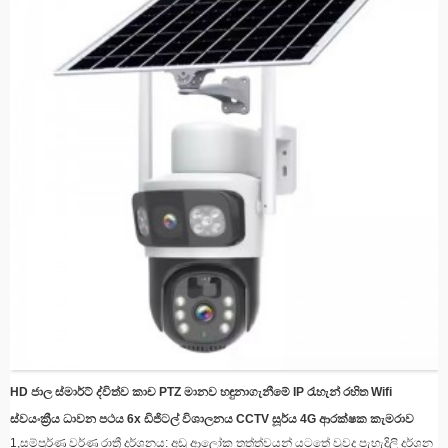
සම්පූර්ණ අන්ධකාරයේ පවා ඉතා පැහැදිලි දර්ශන ලබා දෙයි.
4.
රැහැන් රහිත සම්බන්ධතාවය
අපගේ ශක්තිමත් WiFi/4G සම්ප්‍රේෂණය සමඟ ඕනෑම තැනක සිට සම්බන්ධව සිටින්න,
අපගේ ජංගම යෙදුම හරහා තත්‍ය කාලීන නිරීක්ෂණයට ඉඩ සලසයි.
HD ජාල ස්මාර්ට් ද්විත්ව කාච PTZ මානව හඳුනාගැනීමේ IP රැහැන් රහිත Wifi
ස්වයංක්‍රීය ධාවන පථය 6x ඩිජිටල් විශාලනය CCTV සූර්ය 4G ආරක්ෂක කැමරාව
1,
සම්පූර්ණ වර්ණ රාත්‍රී දර්ශනය: අඩු ආලෝක තත්ත්වයන් යටතේ වුවද පැහැදිලි දර්ශන