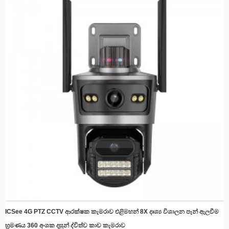
පැහැදිලි දර්ශන සහතික කරයි.
ස්මාර්ට් චලන හඳුනාගැනීම - චලිතය අනාවරණය වූ විට ස්වයංක්‍රීයව අනතුරු අඟවා
වාර්තා කරයි, ශක්තිය සහ ගබඩා ඉඩ ඉතිරි කරයි.
පහසු ස්ථාපනය - ඕනෑම තැනක ඉක්මනින් සැකසීම සඳහා සරල සවි කිරීමේ වරහන්
සහිත සිනිඳු නිර්මාණය
දුරස්ථ නිරීක්ෂණ - ඔබගේ ස්මාර්ට් ජංගම දුරකථනය හෝ ස්මාර්ට් උපාංගය භාවිතයෙන්
ඕනෑම තැනක සිට සජීවී සංග්‍රහ සහ පටිගත කළ වීඩියෝ වෙත ප්‍රවේශ වන්න.
වලාකුළු ගබඩා අනුකූලතාව - විකල්ප වලාකුළු ගබඩා ඒකාබද්ධ කිරීම සමඟ මතකයන්
ආරක්ෂිතව තබා ගන්න
බලශක්ති කාර්යක්ෂම - අඛණ්ඩ ආරක්ෂාවක් පවත්වා ගනිමින් විදුලි පිරිවැය අඩු කිරීම
සඳහා සූර්යයාගේ බලය උපයෝගී කර ගන්න.
ICSee 4G PTZ CCTV ආරක්ෂක කැමරාව එළිමහන් 8X දෘශ්‍ය විශාලන පෑන් ඇලවීම
භ්‍රමණය 360 අංශක දසුන් ද්විත්ව කාච කැමරාව