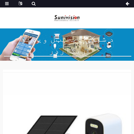
د شبکې ډیجیټل ویډیو
ریکارډر