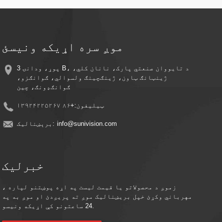
ثبتوي، انرژي او د ذخیره کولو ځای خوندي کوي
اسانه نصب کول - ښکلی ډیزاین د ساده نصب کولو قوسونو سره د هر ځای د چټک
تنظیم لپاره
له لرې څخه څارنه - د خپل سمارټ فون یا سمارټ وسیلې په کارولو سره له هر
ځای څخه ژوندۍ فیډ او ثبت شوي ویډیوګانو ته لاسرسی ومومئ
موږ سره اړیکه ونیسئ
د کلاوډ ذخیره مطابقت - د اختیاري کلاوډ ذخیره کولو ادغام سره خاطرې خوندي
وساتئ
د انرژۍ موثریت - د لمر له انرژۍ څخه کار واخلئ ترڅو د بریښنا لګښتونه کم
3 پوړ، ودانۍ B، د تایووان صنعتي پارک، نانان کلي،
کړئ پداسې حال کې چې دوامداره محافظت وساتئ
ژینټانګ ټاون، ژینګچینګ ولسوالي، ګوانګزو،
ګوانګډونګ، چین
ټیلیفون:
+۸۶ ۱۳۹۲۴۲۲۵۲۶۷
info@sunivision.com
برېښنالیک:
خبرلیک
زموږ د محصولاتو یا قیمت لیست په اړه پوښتنو لپاره ،
مهرباني وکړئ خپل بریښنالیک موږ ته پریږدئ او موږ به په
24 ساعتونو کې اړیکه ونیسو.