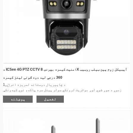
د ICSee 4G PTZ CCTV امنیت کیمره بهرنۍ 8X آپټیکل زوم پین ټیلټ روټیټ
360 درجې لید دوه ګونی لینز کیمره
د چاپیریال دوستانه لمریزه انرژي
1,
زموږ د جوړ شوي لوړ موثریت لرونکي سولر پینل سره پاکه، نوي کیدونکې
انرژي وکاروئ، د بهرني بریښنا سرچینو یا د بیټرۍ بار بار بدلولو اړتیا
تفصیل
پوښتنه
له منځه یوسي.
د ۳۶۰ درجې څارنې وړتیا
2,
ستاسو د ملکیت د جامع پوښښ لپاره د څرخیدونکي پین-ټیلټ میکانیزم سره
سمبال شوی، ډاډ ترلاسه کوي چې ستاسو په امنیتي سیسټم کې هیڅ ړانده ځای
نشته.
غوره د شپې لید
3,
د LED ځواکمن صف حتی په بشپړ تیاره کې هم روښانه فوٹیج چمتو کوي، د لویو