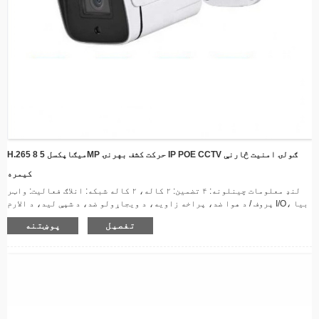
H.265 8 میګاپکسل 5MP حرکت کشف بهرنۍ IP POE CCTV ګولۍ امنیت څارنې
کیمره
لنډ معلومات چینلونه: ۴ تضمین: ۲ کاله، ۲ کاله شبکه: انلاګ فعالیت: واټر
پروف / د هوا ضد، پراخه زاویه، د ویجاړولو ضد، د شپې لید، د الارم I/O، بیا
تنظیم کول غوښتنلیک: دننه، بهر دودیز ملاتړ: آنلاین تخنیکي ملاتړ، دودیز
تفصیل
پوښتنه
لوګو، OEM، ODM، د سافټویر بیا انجینر کول د اصلي ځای: چین د برانډ
نوم: د سنویژن ماډل شمیره: AP-D116SGH-50PXE سینسر: CMOS ځانګړي
ځانګړتیاوې: جوړ شوی سایرن، د شپې لید، د حرکت کشف ...