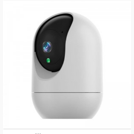
۴. په ریښتیني وخت کې د حرکت تعقیب - د امنیتي خبرتیاو لپاره د مصنوعي
ذهانت کشف او اتومات تعقیب.
۵. دوه اړخیزه آډیو او ریموټ لاسرسی - له هر ځای څخه د تویا ایپ له لارې
اړیکه ونیسئ.