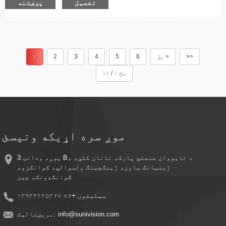
تفصیل
پوښتنه
سینسر: CMOS شبکه: د وای فای فعالیت: د اوبو ضد / د هوا ضد، پراخه زاویه،
دوه طرفه آډیو، PAN-TILT، د شپې لید، الارم I/O، بیا تنظیم، د مایک ویډیو
کمپریشن بڼه: H.264 د معلوماتو ذخیره کولو اختیارونه: کلاوډ، SD کارت
غوښتنلیک ...
>>
بل >
6
5
4
3
2
۱
مخ ۱ / ۱۱
موږ سره اړیکه ونیسئ
3 پوړ، ودانۍ B، د تایووان صنعتي پارک، نانان کلي،
ژینټانګ ټاون، ژینګچینګ ولسوالي، ګوانګزو،
ګوانګډونګ، چین
ټیلیفون:
+۸۶ ۱۳۹۲۴۲۲۵۲۶۷
info@sunivision.com
برېښنالیک: