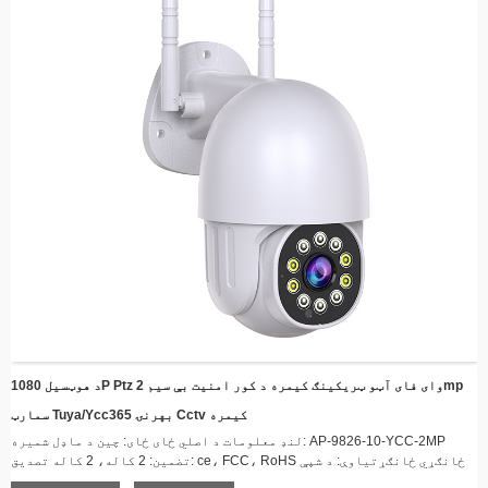
د هوټسیل 1080P Ptz وای فای آټو ټریکینګ کیمره د کور امنیت بې سیم 2mp
سمارټ Tuya/ycc365 بهرنۍ Cctv کیمره
لنډ معلومات د اصلي ځای ځای: چین د ماډل شمیره: AP-9826-10-YCC-2MP
تضمین: 2 کاله، 2 کاله تصدیق: ce، FCC، RoHS ځانګړي ځانګړتیاوې: د شپې
لید، دوه طرفه آډیو، د انسان حرکت تعقیب، د حرکت کشف، د ټیټ بریښنا