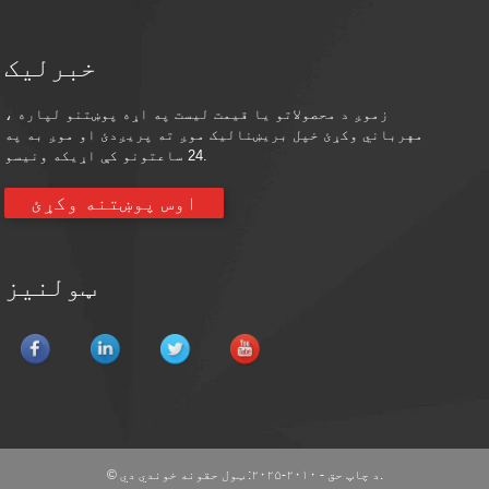
خبرلیک
زموږ د محصولاتو یا قیمت لیست په اړه پوښتنو لپاره ،
مهرباني وکړئ خپل بریښنالیک موږ ته پریږدئ او موږ به په
24 ساعتونو کې اړیکه ونیسو.
اوس پوښتنه وکړئ
ټولنیز
© د چاپ حق - ۲۰۱۰-۲۰۲۵: ټول حقونه خوندي دي.