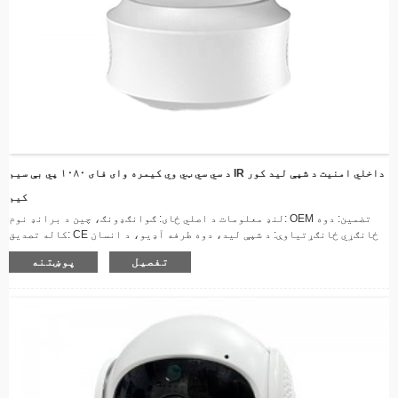
د سي سي ټي وي کیمره وای فای ۱۰۸۰ پي بې سیم IR داخلي امنیت د شپې لید کور
کیم
لنډ معلومات د اصلي ځای: ګوانګډونګ، چین د برانډ نوم: OEM تضمین: دوه
کاله تصدیق: CE ځانګړي ځانګړتیاوې: د شپې لید، دوه طرفه آډیو، د انسان
حرکت تعقیب، د غږ کشف، د ویجاړولو ضد سینسر: CCD سټایل: د ګنبد کیمره، د
تفصیل
پوښتنه
PTZ کیمره فعالیت: واټر پروف / د هوا ضد، جوړ شوی سایرن، دوه طرفه آډیو،
PAN-TILT، د شپې لید، الارم I/O، بیا تنظیم، جوړ شوی مایک ویډیو کمپریشن
بڼه: H.264 د معلوماتو ذخیره کولو اختیارونه: د حافظې کارت غوښتنلیک ...