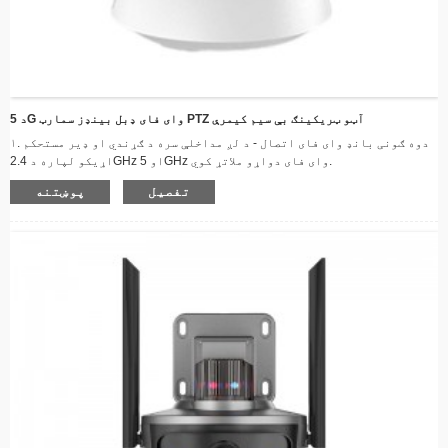
د 5G وای فای ډبل بینډز سمارټ PTZ آټو ټریکینګ بې سیم کیمرې
۱. دوه ګونی بانډ وای فای اتصال - د لږ مداخلې سره د ګړندي او ډیر مستحکم
اړیکو لپاره د 2.4GHz او 5GHz وای فای دواړو ملاتړ کوي.
۲. د ۳۶۰ درجې پین او ټیلټ پوښښ - ۳۵۵ درجې افقي او ۹۰ درجې عمودي گردش د
تفصیل
پوښتنه
خونې بشپړ څارنې لپاره پرته له ړندو ځایونو څخه.
۳. بشپړ ایچ ډي ریزولوشن - روښانه، روښانه ویډیو کیفیت چې ستاسو ماشوم
یا څاروی په تفصیل سره تعقیب کړي.
۴. پرمختللی د شپې لید - د اتوماتیک بدلون IR LEDs په بشپړ تیاره کې تر ۱۰
مترو پورې روښانه تور او سپین فوٹیج چمتو کوي.
۵. دوه اړخیزه آډیو - ستاسو د ماشوم یا څاروي سره د ریښتیني وخت اړیکو
لپاره جوړ شوی مایکروفون او سپیکر.