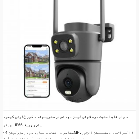
سیمو لپاره د روښانتیا مناسب حد سره.
د وای فای امنیت دوه ګونی لینز دوه ګونی سکرینونه د کور څارنې کیمره
بهرنۍ IP66 واټر پروف
- ستاسو د انتخاب لپاره دوه ریزولوشن 4MP؛ الټرا-های ډیفینیشن انځور،
تاسو ته د ډیر لوړ ډیفینیشن لید تجربه درکوي