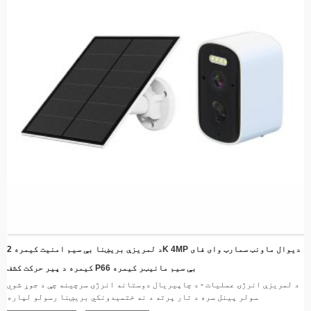
د لمریزې بریښنا بې سیم امنیت کیمره 2K 4MP دیوال ماونټ سمارټ وای فای
کیمره د پیر حرکت کشف P66 بې سیم مانیټر کیمره
د لمریزې انرژۍ عملیات - د چاپیریال دوستانه انرژۍ سرچینه چې د جوړ شوي
سولر پینل سره د تار پرته د نه ختمیدونکي بریښنا رسولو لپاره
بېسیم اتصال - د ریښتیني وخت ویډیو سټریمینګ وړتیاو سره د وای فای له