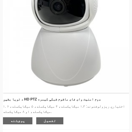
د تویا بشپړ HD PTZ ډوم امنیت وای فای ماشوم شبکې کیمره
۱. اختیاري ریزولوشنونه: ۱.۳ میګاپکسله، ۴ میګاپکسله، ۵ میګاپکسله، ۶
میګاپکسله، او ۸ میګاپکسله.
۲. سمارټ ۳۶۰ درجې پوښښ - د کور د هر اړخیزې څارنې لپاره ۳۵۵ درجې پین او
تفصیل
پوښتنه
۹۰ درجې خښته.
۳. د شپې رنګین لید - حتی په ټیټ رڼا کې هم ۲۴/۷ روښانه څارنه.