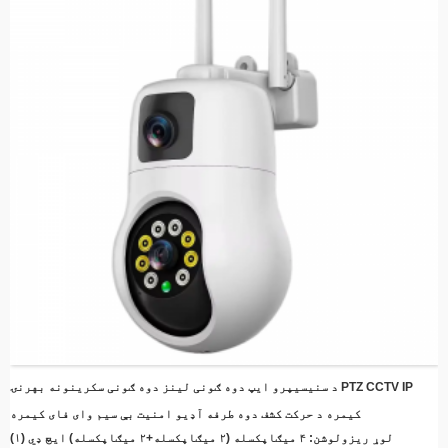
ثبتوي، انرژي او د ذخیره کولو ځای خوندي کوي
اسانه نصب کول - ښکلی ډیزاین د ساده نصب کولو قوسونو سره د هر ځای د چټک
تنظیم لپاره
له لرې څخه څارنه - د خپل سمارټ فون یا سمارټ وسیلې په کارولو سره له هر
ځای څخه ژوندۍ فیډ او ثبت شوي ویډیوګانو ته لاسرسی ومومئ
د کلاوډ ذخیره مطابقت - د اختیاري کلاوډ ذخیره کولو ادغام سره خاطرې خوندي
وساتئ
د انرژۍ موثریت - د لمر له انرژۍ څخه کار واخلئ ترڅو د بریښنا لګښتونه کم
کړئ پداسې حال کې چې دوامداره محافظت وساتئ
د سنیسیپرو ایپ دوه ګونی لینز دوه ګونی سکرینونه بهرنۍ PTZ CCTV IP
کیمره د حرکت کشف دوه طرفه آډیو امنیت بې سیم وای فای کیمره
(۱) لوړ ریزولوشن: ۴ میګاپکسله (۲ میګاپکسله+۲ میګاپکسله) ایچ ډي