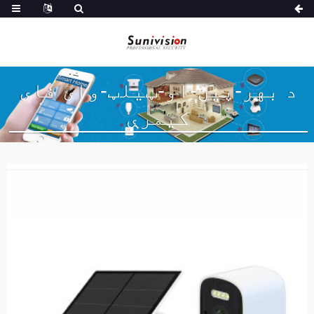
د بهر-پین-او-ټيلټ-وای فای
کیمرې