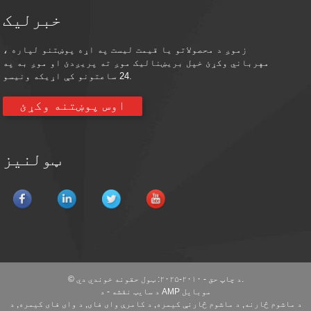
خبرلیک
زموږ د محصولاتو یا قیمت لیست په اړه پوښتنو لپاره ،
مهرباني وکړئ خپل بریښنالیک موږ ته پریږدئ او موږ به په
24 ساعتونو کې اړیکه ونیسو.
اوس پوښتنه وکړئ
ټولنیز
© د چاپ حق - ۲۰۱۰-۲۰۲۵: ټول حقونه خوندي دي.
د AMP موبایل
د سایټ نقشه
-
د ماشوم څارنه
,
د ماشوم څارنې کیمره
,
د کامرې وای فای
,
د وای فای کیمره
,
د