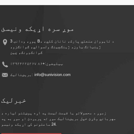
ثبتوي، انرژي او د ذخیره کولو ځای خوندي کوي
اسانه نصب کول - ښکلی ډیزاین د ساده نصب کولو قوسونو سره د هر ځای د چټک
تنظیم لپاره
له لرې څخه څارنه - د خپل سمارټ فون یا سمارټ وسیلې په کارولو سره له هر
ځای څخه ژوندۍ فیډ او ثبت شوي ویډیوګانو ته لاسرسی ومومئ
موږ سره اړیکه ونیسئ
د کلاوډ ذخیره مطابقت - د اختیاري کلاوډ ذخیره کولو ادغام سره خاطرې خوندي
وساتئ
د انرژۍ موثریت - د لمر له انرژۍ څخه کار واخلئ ترڅو د بریښنا لګښتونه کم
3 پوړ، ودانۍ B، د تایووان صنعتي پارک، نانان کلي،
کړئ پداسې حال کې چې دوامداره محافظت وساتئ
ژینټانګ ټاون، ژینګچینګ ولسوالي، ګوانګزو،
ګوانګډونګ، چین
ټیلیفون:
+۸۶ ۱۳۹۲۴۲۲۵۲۶۷
info@sunivision.com
برېښنالیک:
خبرلیک
زموږ د محصولاتو یا قیمت لیست په اړه پوښتنو لپاره ،
مهرباني وکړئ خپل بریښنالیک موږ ته پریږدئ او موږ به په
24 ساعتونو کې اړیکه ونیسو.