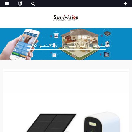
سمارټ کور محصولات