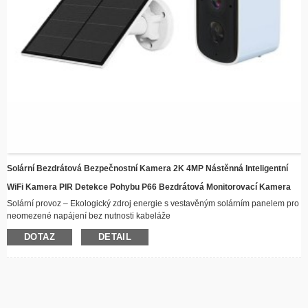
Solární Bezdrátová Bezpečnostní Kamera 2K 4MP Nástěnná Inteligentní
WiFi Kamera PIR Detekce Pohybu P66 Bezdrátová Monitorovací Kamera
Solární provoz – Ekologický zdroj energie s vestavěným solárním panelem pro
neomezené napájení bez nutnosti kabeláže
Bezdrátové připojení – Zůstaňte připojeni na dálku přes WiFi s možností
DOTAZ
DETAIL
streamování videa v reálném čase
Odolná konstrukce proti povětrnostním vlivům – Robustní konstrukce vhodná
do všech povětrnostních podmínek, ideální pro venkovní instalaci
Noční vidění – Pokročilé LED osvětlení zajišťují ostrý záznam i za zhoršených
světelných podmínek
Inteligentní detekce pohybu – Automaticky upozorní a začne nahrávat, když je