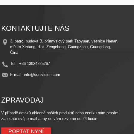
detekován pohyb, čímž šetří energii a úložný prostor
Snadná instalace – Elegantní design s jednoduchými montážními konzolami
pro rychlou instalaci kdekoli
Vzdálené monitorování – Přístup k živému přenosu a nahraným videím
odkudkoli pomocí smartphonu nebo chytrého zařízení
KONTAKTUJTE NÁS
Kompatibilita s cloudovým úložištěm – Uchovejte si vzpomínky v bezpečí díky
volitelné integraci cloudového úložiště
Energeticky úsporné – Využijte sílu slunce ke snížení nákladů na elektřinu a
3. patro, budova B, průmyslový park Taoyuan, vesnice Nanan,
zároveň si zachovejte nepřetržitou ochranu
město Xintang, dist. Zengcheng, Guangzhou, Guangdong,
Čína
Tel.:
+86 13924225267
E-mail:
info@sunivision.com
ZPRAVODAJ
V případě dotazů ohledně našich produktů nebo ceníku nám prosím
zanechte svůj e-mail a my se vám ozveme do 24 hodin.
POPTAT NYNÍ