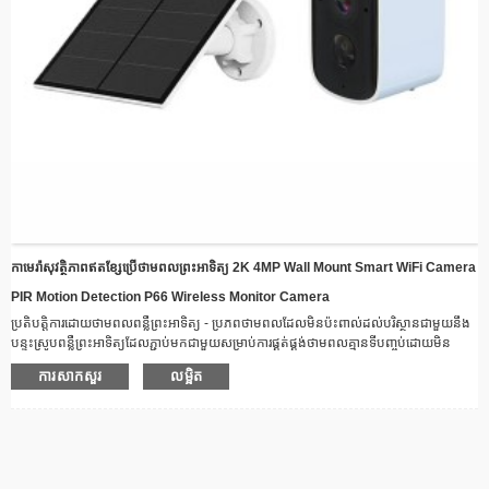
កាមេរ៉ាសុវត្ថិភាពឥតខ្សែប្រើថាមពលព្រះអាទិត្យ 2K 4MP Wall Mount Smart WiFi Camera
PIR Motion Detection P66 Wireless Monitor Camera
ប្រតិបត្តិការដោយថាមពលពន្លឺព្រះអាទិត្យ - ប្រភពថាមពលដែលមិនប៉ះពាល់ដល់បរិស្ថានជាមួយនឹង
បន្ទះស្រូបពន្លឺព្រះអាទិត្យដែលភ្ជាប់មកជាមួយសម្រាប់ការផ្គត់ផ្គង់ថាមពលគ្មានទីបញ្ចប់ដោយមិន
ចាំបាច់មានខ្សែ។
ការសាកសួរ
លម្អិត
ការតភ្ជាប់ឥតខ្សែ - បន្តភ្ជាប់ពីចម្ងាយតាមរយៈវ៉ាយហ្វាយជាមួយនឹងសមត្ថភាពចាក់វីដេអូតាមពេល
វេលាជាក់ស្តែង
ការរចនាធន់នឹងអាកាសធាតុ - សំណង់រឹងមាំ សាកសមសម្រាប់គ្រប់លក្ខខណ្ឌអាកាសធាតុ ល្អឥតខ្ចោះ
សម្រាប់ការដំឡើងនៅខាងក្រៅ
Night Vision​​​ - ឧបករណ៍បំភ្លឺ LED កម្រិតខ្ពស់ធានាបាននូវរូបភាពច្បាស់ ទោះបីជាក្នុងស្ថានភាព
ពន្លឺតិចក៏ដោយ។