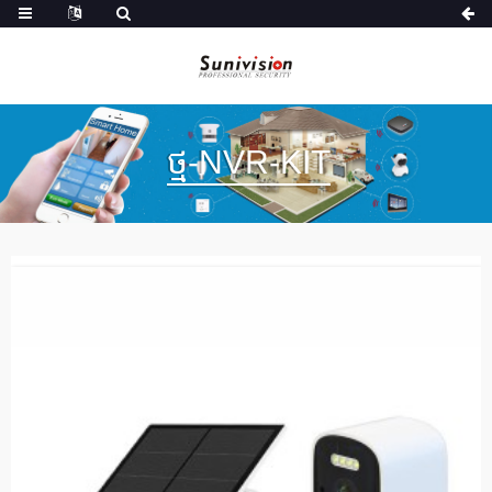
ថ្ម-NVR-KIT