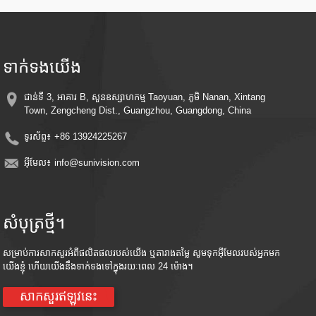
​​Smart Motion Detection​​​- ជូនដំណឹងដោយស្វ័យប្រវត្តិ និងកត់ត្រានៅពេលចលនាត្រូវបានរក
ឃើញ សន្សំសំចៃថាមពល និងទំហំផ្ទុក
​ការ​ដំឡើង​ងាយ​ៗ​ - ការរចនា​ដ៏​ស្រស់​ស្អាត​ជាមួយនឹង​តង្កៀប​សម្រាប់​ការ​ដំឡើង​រហ័ស​នៅ​គ្រប់​ទីកន្លែង
​​ការត្រួតពិនិត្យពីចម្ងាយ​ - ចូលប្រើការផ្សាយបន្តផ្ទាល់ និងវីដេអូដែលបានថតទុកពីគ្រប់ទីកន្លែងដោយ
ប្រើស្មាតហ្វូន ឬឧបករណ៍ឆ្លាតវៃរបស់អ្នក។
ទាក់ទង​យើង
​​ភាពឆបគ្នានៃការផ្ទុកលើពពក - រក្សាការចងចាំឱ្យមានសុវត្ថិភាពជាមួយនឹងការរួមបញ្ចូលការផ្ទុកពពក
ស្រេចចិត្ត
ប្រសិទ្ធភាពថាមពល - ប្រើប្រាស់ថាមពលនៃព្រះអាទិត្យដើម្បីកាត់បន្ថយថ្លៃអគ្គិសនីខណៈពេលដែល
ជាន់ទី 3, អាគារ B, សួនឧស្សាហកម្ម Taoyuan, ភូមិ Nanan, Xintang
រក្សាការការពារជាបន្តបន្ទាប់។
Town, Zengcheng Dist., Guangzhou, Guangdong, China
ទូរស័ព្ទ៖
+86 13924225267
អ៊ីមែល៖
info@sunivision.com
សំបុត្រថ្មី។
សម្រាប់ការសាកសួរអំពីផលិតផលរបស់យើង ឬតារាងតម្លៃ សូមទុកអ៊ីមែលរបស់អ្នកមក
យើងខ្ញុំ ហើយយើងនឹងទាក់ទងទៅក្នុងរយៈពេល 24 ម៉ោង។
សាកសួរឥឡូវនេះ