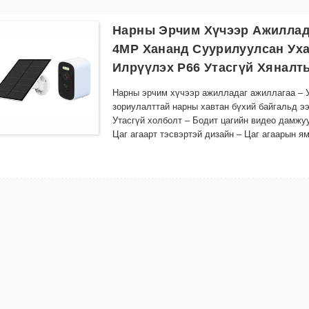
Нарны Эрчим Хүчээр Ажиллад
4MP Хананд Суурилуулсан Уха
Илрүүлэх P66 Утасгүй Хяналт
Нарны эрчим хүчээр ажилладаг ажиллагаа – Ут
зориулалттай нарны хавтан бүхий байгальд э
Утасгүй холболт – Бодит цагийн видео дамжуу
Цаг агаарт тэсвэртэй дизайн – Цаг агаарын ям
суурилуулахад тохиромжтой
Шөнийн хараа - Нарийвчилсан LED гэрэлтүүлэг
баталгаажуулдаг
Ухаалаг хөдөлгөөн илрүүлэх – Хөдөлгөөн илэ
хадгалах зай хэмнэдэг.
Суурилуулалтад хялбар – Хаана ч хурдан тох
загвар
Алсын хяналт – Ухаалаг утас эсвэл ухаалаг 
болон бичигдсэн видеог үзэх боломжтой
Үүлэн санах ойн нийцтэй байдал - Нэмэлт үү
аюулгүй байлгаарай
Эрчим хүчний хэмнэлттэй - Нарны хүчийг аши