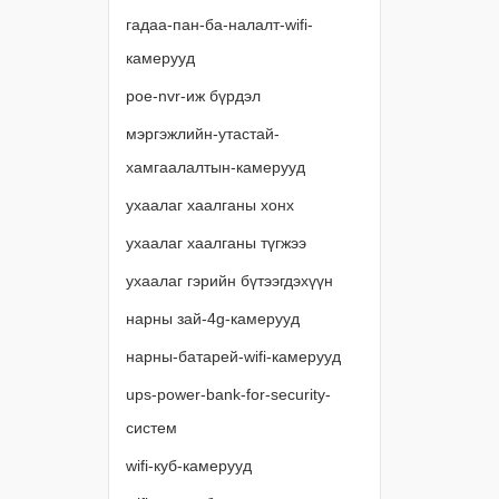
гадаа-пан-ба-налалт-wifi-
камерууд
poe-nvr-иж бүрдэл
мэргэжлийн-утастай-
хамгаалалтын-камерууд
ухаалаг хаалганы хонх
ухаалаг хаалганы түгжээ
ухаалаг гэрийн бүтээгдэхүүн
нарны зай-4g-камерууд
нарны-батарей-wifi-камерууд
ups-power-bank-for-security-
систем
wifi-куб-камерууд