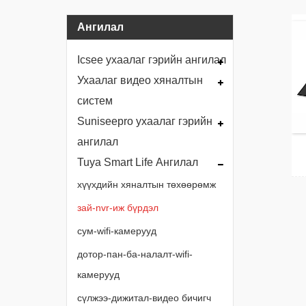
Ангилал
Icsee ухаалаг гэрийн ангилал
Ухаалаг видео хяналтын
систем
Suniseepro ухаалаг гэрийн
ангилал
Tuya Smart Life Ангилал
хүүхдийн хяналтын төхөөрөмж
зай-nvr-иж бүрдэл
сум-wifi-камерууд
дотор-пан-ба-налалт-wifi-
камерууд
сүлжээ-дижитал-видео бичигч