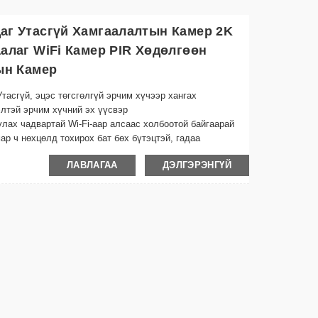
аг Утасгүй Хамгаалалтын Камер 2K
алаг WiFi Камер PIR Хөдөлгөөн
ын Камер
асгүй, эцэс төгсгөлгүй эрчим хүчээр хангах
элтэй эрчим хүчний эх үүсвэр
лах чадвартай Wi-Fi-аар алсаас холбоотой байгаарай
ар ч нөхцөлд тохирох бат бөх бүтэцтэй, гадаа
ЛАВЛАГАА
ДЭЛГЭРЭНГҮЙ
ч нь гэрэл багатай нөхцөлд ч тодорхой бичлэгийг
рсэн үед автоматаар анхааруулж, бүртгэж, эрчим хүч,
ируулах боломжтой энгийн бэхэлгээ бүхий гоёмсог
төхөөрөмжөө ашиглан хаана ч байсан шууд дамжуулалт
лэн санах ойн интеграцийн тусламжтайгаар дурсамжаа
глан цахилгааны зардлыг бууруулж, тасралтгүй