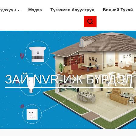
гдэхүүн
Мэдээ
Түгээмэл Асуултууд
Бидний Тухай
ЗАЙ-NVR-ИЖ БҮРДЭЛ