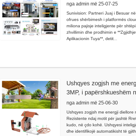
nga admin më 25-07-25
Sunivision: Partneri Juaj i Besuar n
ofrues shërbimesh i platformës cloud t
miliona pajisje inteligjente për shtë
zhvillimin dhe prodhimin e **Zgjidh
Aplikacionin Tuya**, detit...
Ushqyes zogjsh me energji
3MP, i papërshkueshëm ng
nga admin më 25-06-30
Ushqyes zogjsh me energji diellore 
Rezistente ndaj motit për jashtë Rreth 
kudo, në çdo kohë. Ushqyesi intelig
dhe identifikojë automatikisht të gjit