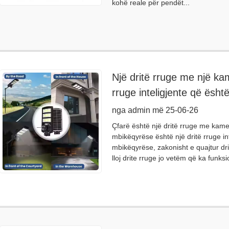
kohë reale për pendët...
Një dritë rruge me një ka
rruge inteligjente që ësht
nga admin më 25-06-26
Çfarë është një dritë rruge me kam
mbikëqyrëse është një dritë rruge in
mbikëqyrëse, zakonisht e quajtur dritë
lloj drite rruge jo vetëm që ka funks