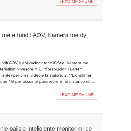
LEXO MË SHUMË
hja më e fundit AOV, Kamera me dy
undit AOV e aplikacionit tonë iCSee, Kamera me
eristikat Kryesore:** 1. **Rezolucion i Lartë**:
e) për cilësi videoje kristalore. 2. **Lidhshmëri
i dhe 4G për akses të pandërprerë në distancë në ...
LEXO MË SHUMË
ë pajisje inteligjente monitorimi që