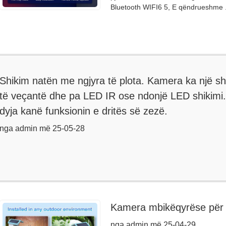
Bluetooth WIFI6 5, E qëndrueshme .
Shikim natën me ngjyra të plota. Kamera ka një s
të veçantë dhe pa LED IR ose ndonjë LED shikimi
dyja kanë funksionin e dritës së zezë.
nga admin më 25-05-28
Kamera mbikëqyrëse për 
nga admin më 25-04-29