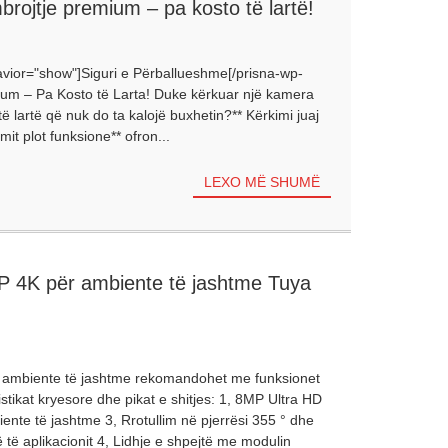
brojtje premium – pa kosto të lartë!
avior="show"]Siguri e Përballueshme[/prisna-wp-
ium – Pa Kosto të Larta! Duke kërkuar një kamera
ë lartë që nuk do ta kalojë buxhetin?** Kërkimi juaj
it plot funksione** ofron...
LEXO MË SHUMË
 4K për ambiente të jashtme Tuya
ambiente të jashtme rekomandohet me funksionet
tikat kryesore dhe pikat e shitjes: 1, 8MP Ultra HD
iente të jashtme 3, Rrotullim në pjerrësi 355 ° dhe
në të aplikacionit 4, Lidhje e shpejtë me modulin