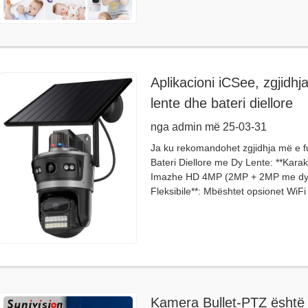
Aplikacioni iCSee, zgjid
lente dhe bateri diellore
nga admin më 25-03-31
Ja ku rekomandohet zgjidhja më e f
Bateri Diellore me Dy Lente: **Karakt
Imazhe HD 4MP (2MP + 2MP me dy lent
Fleksibile**: Mbështet opsionet WiF
Kamera Bullet-PTZ është nj