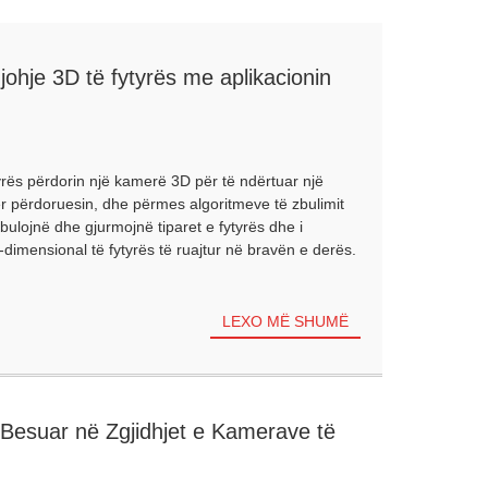
johje 3D të fytyrës me aplikacionin
yrës përdorin një kamerë 3D për të ndërtuar një
ër përdoruesin, dhe përmes algoritmeve të zbulimit
 zbulojnë dhe gjurmojnë tiparet e fytyrës dhe i
dimensional të fytyrës të ruajtur në bravën e derës.
LEXO MË SHUMË
i Besuar në Zgjidhjet e Kamerave të