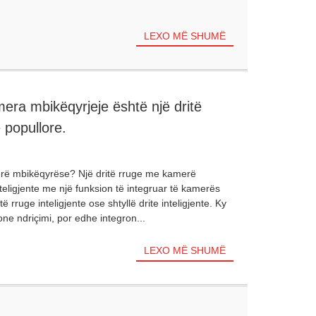
LEXO MË SHUMË
mera mbikëqyrjeje është një dritë
ë popullore.
erë mbikëqyrëse? Një dritë rruge me kamerë
teligjente me një funksion të integruar të kamerës
 rruge inteligjente ose shtyllë drite inteligjente. Ky
ione ndriçimi, por edhe integron...
LEXO MË SHUMË