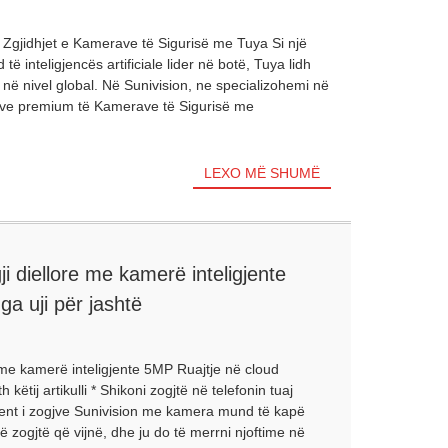
ë Zgjidhjet e Kamerave të Sigurisë me Tuya Si një
ë inteligjencës artificiale lider në botë, Tuya lidh
pi në nivel global. Në Sunivision, ne specializohemi në
jeve premium të Kamerave të Sigurisë me
LEXO MË SHUMË
 diellore me kamerë inteligjente
a uji për jashtë
me kamerë inteligjente 5MP Ruajtje në cloud
këtij artikulli * Shikoni zogjtë në telefonin tuaj
jent i zogjve Sunivision me kamera mund të kapë
hë zogjtë që vijnë, dhe ju do të merrni njoftime në