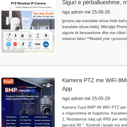
Siguri e përballueshme, m
nga admin më 25-06-26
[prisna-wp-translate-show-hide beh
translate-show-hide], Mbrojtje Prem
sigurie të besueshme dhe me cilësi t
mbaron këtu! **Modeli ynë i promovim
Kamera PTZ me WiFi 8MP
App
nga admin më 25-05-29
Kamera Tuya 8MP 4K WiFi PTZ për 
e mëposhtme të fuqishme. Karakteris
2, Rezistencë ndaj ujit IP65 për amb
pjerrësi 90 °, Kontroll i largët me a