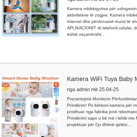
Kamera mbikëqyrëse për ushqyesin e 
aktiviteteve të zogjve: Kamera mbi
internet dhe përdoruesit mund të sh
APLIKACIONIT të telefonit celular, d
është veçanërisht...
Kamera WiFi Tuya Baby M
nga admin më 25-04-25
Prezantojmë Monitorin Përfundimtar 
Prindërim! Po kërkoni kamera për m
prodhuar nga fabrika jonë rekomando
Prindërimi sapo u bë më i lehtë me 
projektuar për t'ju dhënë qetësi...