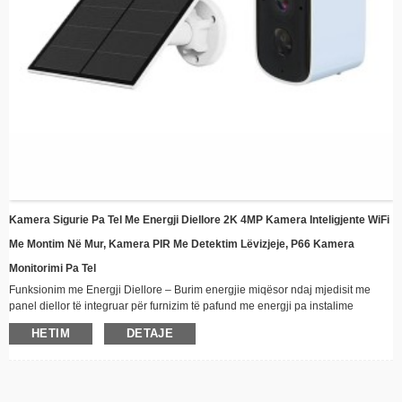
Kamera Sigurie Pa Tel Me Energji Diellore 2K 4MP Kamera Inteligjente WiFi
Me Montim Në Mur, Kamera PIR Me Detektim Lëvizjeje, P66 Kamera
Monitorimi Pa Tel
Funksionim me Energji Diellore – Burim energjie miqësor ndaj mjedisit me
panel diellor të integruar për furnizim të pafund me energji pa instalime
elektrike
HETIM
DETAJE
Lidhshmëri pa tel - Qëndroni të lidhur nga distanca përmes WiFi me aftësi
transmetimi video në kohë reale
Dizajn rezistent ndaj kushteve atmosferike – Ndërtim i fortë i përshtatshëm për
të gjitha kushtet e motit, perfekt për instalim në natyrë