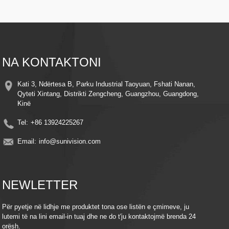
Vizioni i Natës – Ndriçuesit LED të përparuar sigurojnë pamje të qarta edhe në
kushte me dritë të dobët
Zbulimi i Lëvizjes Inteligjente – Alerton dhe regjistron automatikisht kur
zbulohet lëvizje, duke kursyer energji dhe hapësirë ruajtjeje
Instalim i lehtë - Dizajn elegant me kllapa të thjeshta montimi për instalim të
shpejtë kudo
Monitorim në distancë - Qasuni në transmetimin e drejtpërdrejtë dhe videot e
NA KONTAKTONI
regjistruara nga kudo duke përdorur telefonin tuaj inteligjent ose pajisjen tuaj
inteligjente
Pajtueshmëria me Ruajtjen në Re – Mbani kujtimet të sigurta me integrimin
Kati 3, Ndërtesa B, Parku Industrial Taoyuan, Fshati Nanan,
opsional të ruajtjes në re
Qyteti Xintang, Distrikti Zengcheng, Guangzhou, Guangdong,
Efikasitet në energji – Shfrytëzoni fuqinë e diellit për të ulur kostot e energjisë
Kinë
elektrike, duke ruajtur njëkohësisht mbrojtje të vazhdueshme.
Tel:
+86 13924225267
Email:
info@sunivision.com
NEWLETTER
Për pyetje në lidhje me produktet tona ose listën e çmimeve, ju
lutemi të na lini email-in tuaj dhe ne do t'ju kontaktojmë brenda 24
orësh.