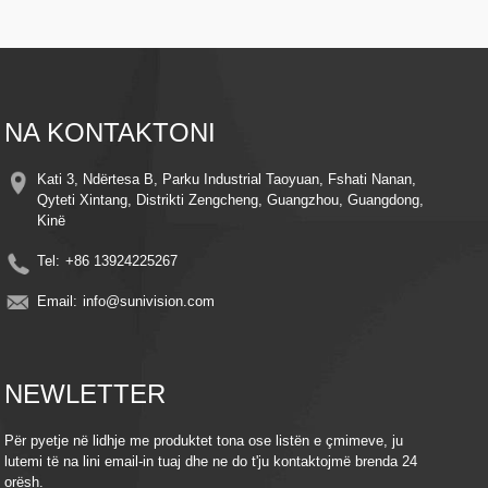
Vizioni i Natës – Ndriçuesit LED të përparuar sigurojnë pamje të qarta edhe në
kushte me dritë të dobët
Zbulimi i Lëvizjes Inteligjente – Alerton dhe regjistron automatikisht kur
zbulohet lëvizje, duke kursyer energji dhe hapësirë ruajtjeje
Instalim i lehtë - Dizajn elegant me kllapa të thjeshta montimi për instalim të
shpejtë kudo
Monitorim në distancë - Qasuni në transmetimin e drejtpërdrejtë dhe videot e
NA KONTAKTONI
regjistruara nga kudo duke përdorur telefonin tuaj inteligjent ose pajisjen tuaj
inteligjente
Pajtueshmëria me Ruajtjen në Re – Mbani kujtimet të sigurta me integrimin
Kati 3, Ndërtesa B, Parku Industrial Taoyuan, Fshati Nanan,
opsional të ruajtjes në re
Qyteti Xintang, Distrikti Zengcheng, Guangzhou, Guangdong,
Efikasitet në energji – Shfrytëzoni fuqinë e diellit për të ulur kostot e energjisë
Kinë
elektrike, duke ruajtur njëkohësisht mbrojtje të vazhdueshme.
Tel:
+86 13924225267
Email:
info@sunivision.com
NEWLETTER
Për pyetje në lidhje me produktet tona ose listën e çmimeve, ju
lutemi të na lini email-in tuaj dhe ne do t'ju kontaktojmë brenda 24
orësh.