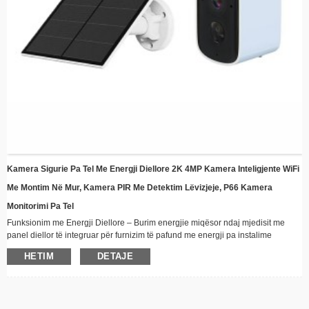
Kamera Sigurie Pa Tel Me Energji Diellore 2K 4MP Kamera Inteligjente WiFi
Me Montim Në Mur, Kamera PIR Me Detektim Lëvizjeje, P66 Kamera
Monitorimi Pa Tel
Funksionim me Energji Diellore – Burim energjie miqësor ndaj mjedisit me
panel diellor të integruar për furnizim të pafund me energji pa instalime
elektrike
HETIM
DETAJE
Lidhshmëri pa tel - Qëndroni të lidhur nga distanca përmes WiFi me aftësi
transmetimi video në kohë reale
Dizajn rezistent ndaj kushteve atmosferike – Ndërtim i fortë i përshtatshëm për
të gjitha kushtet e motit, perfekt për instalim në natyrë