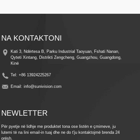
Vizioni i Natës – Ndriçuesit LED të përparuar sigurojnë pamje të qarta edhe në
kushte me dritë të dobët
Zbulimi i Lëvizjes Inteligjente – Alerton dhe regjistron automatikisht kur
zbulohet lëvizje, duke kursyer energji dhe hapësirë ruajtjeje
Instalim i lehtë - Dizajn elegant me kllapa të thjeshta montimi për instalim të
shpejtë kudo
Monitorim në distancë - Qasuni në transmetimin e drejtpërdrejtë dhe videot e
NA KONTAKTONI
regjistruara nga kudo duke përdorur telefonin tuaj inteligjent ose pajisjen tuaj
inteligjente
Pajtueshmëria me Ruajtjen në Re – Mbani kujtimet të sigurta me integrimin
Kati 3, Ndërtesa B, Parku Industrial Taoyuan, Fshati Nanan,
opsional të ruajtjes në re
Qyteti Xintang, Distrikti Zengcheng, Guangzhou, Guangdong,
Efikasitet në energji – Shfrytëzoni fuqinë e diellit për të ulur kostot e energjisë
Kinë
elektrike, duke ruajtur njëkohësisht mbrojtje të vazhdueshme.
Tel:
+86 13924225267
Email:
info@sunivision.com
NEWLETTER
Për pyetje në lidhje me produktet tona ose listën e çmimeve, ju
lutemi të na lini email-in tuaj dhe ne do t'ju kontaktojmë brenda 24
orësh.