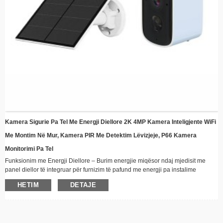
Kamera Sigurie Pa Tel Me Energji Diellore 2K 4MP Kamera Inteligjente WiFi
Me Montim Në Mur, Kamera PIR Me Detektim Lëvizjeje, P66 Kamera
Monitorimi Pa Tel
Funksionim me Energji Diellore – Burim energjie miqësor ndaj mjedisit me
panel diellor të integruar për furnizim të pafund me energji pa instalime
elektrike
HETIM
DETAJE
Lidhshmëri pa tel - Qëndroni të lidhur nga distanca përmes WiFi me aftësi
transmetimi video në kohë reale
Dizajn rezistent ndaj kushteve atmosferike – Ndërtim i fortë i përshtatshëm për
të gjitha kushtet e motit, perfekt për instalim në natyrë