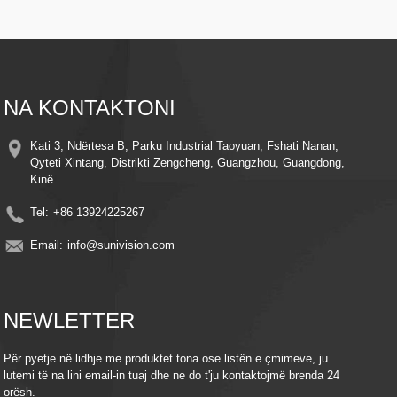
Vizioni i Natës – Ndriçuesit LED të përparuar sigurojnë pamje të qarta edhe në
kushte me dritë të dobët
Zbulimi i Lëvizjes Inteligjente – Alerton dhe regjistron automatikisht kur
zbulohet lëvizje, duke kursyer energji dhe hapësirë ruajtjeje
Instalim i lehtë - Dizajn elegant me kllapa të thjeshta montimi për instalim të
shpejtë kudo
Monitorim në distancë - Qasuni në transmetimin e drejtpërdrejtë dhe videot e
NA KONTAKTONI
regjistruara nga kudo duke përdorur telefonin tuaj inteligjent ose pajisjen tuaj
inteligjente
Pajtueshmëria me Ruajtjen në Re – Mbani kujtimet të sigurta me integrimin
Kati 3, Ndërtesa B, Parku Industrial Taoyuan, Fshati Nanan,
opsional të ruajtjes në re
Qyteti Xintang, Distrikti Zengcheng, Guangzhou, Guangdong,
Efikasitet në energji – Shfrytëzoni fuqinë e diellit për të ulur kostot e energjisë
Kinë
elektrike, duke ruajtur njëkohësisht mbrojtje të vazhdueshme.
Tel:
+86 13924225267
Email:
info@sunivision.com
NEWLETTER
Për pyetje në lidhje me produktet tona ose listën e çmimeve, ju
lutemi të na lini email-in tuaj dhe ne do t'ju kontaktojmë brenda 24
orësh.