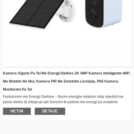
Kamera Sigurie Pa Tel Me Energji Diellore 2K 4MP Kamera Inteligjente WiFi
Me Montim Në Mur, Kamera PIR Me Detektim Lëvizjeje, P66 Kamera
Monitorimi Pa Tel
Funksionim me Energji Diellore – Burim energjie miqësor ndaj mjedisit me
panel diellor të integruar për furnizim të pafund me energji pa instalime
elektrike
HETIM
DETAJE
Lidhshmëri pa tel - Qëndroni të lidhur nga distanca përmes WiFi me aftësi
transmetimi video në kohë reale
Dizajn rezistent ndaj kushteve atmosferike – Ndërtim i fortë i përshtatshëm për
të gjitha kushtet e motit, perfekt për instalim në natyrë