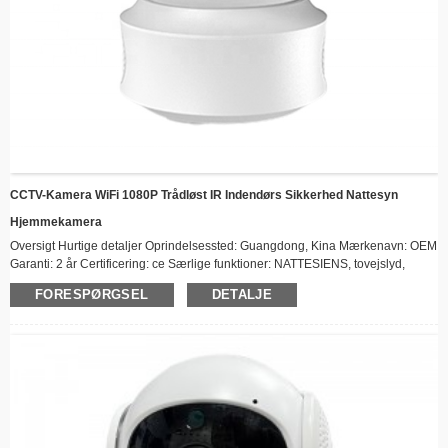
CCTV-Kamera WiFi 1080P Trådløst IR Indendørs Sikkerhed Nattesyn
Hjemmekamera
Oversigt Hurtige detaljer Oprindelsessted: Guangdong, Kina Mærkenavn: OEM
Garanti: 2 år Certificering: ce Særlige funktioner: NATTESIENS, tovejslyd,
bevægelsessporing, lyddetektion, hærværkssikker Sensor: CCD Stil:
FORESPØRGSEL
DETALJE
Domekamera, PTZ-kamera Funktion: Vandtæt/vejrbestandig, indbygget sirene,
tovejslyd, PAN-TILT, NATTESIENS, alarm I/O, RESET, indbygget mikrofon
Videokomprimeringsformat: H.264 Datalagringsmuligheder:
Hukommelseskortapplikation...