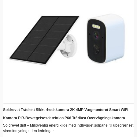
Soldrevet Trådløst Sikkerhedskamera 2K 4MP Vægmonteret Smart WiFi-
Kamera PIR-Bevægelsesdetektion P66 Trådløst Overvågningskamera
Soldrevet drift – Miljøvenlig energikilde med indbygget solpanel til ubegrænset
strømforsyning uden ledninger
Trådløs forbindelse – Hold forbindelsen eksternt via WiFi med videostreaming i