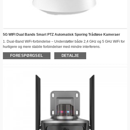
5G WIFI Dual Bands Smart PTZ Automatisk Sporing Trådløse Kameraer
1. Dual-Band WiFi-forbindelse – Understøtter både 2,4 GHz og 5 GHz WiFi for
hurtigere og mere stabile forbindelser med mindre interferens.
2. 360° panorerings- og vippedækning – 355° vandret og 90° lodret rotation for
FORESPØRGSEL
DETALJE
komplet rumovervågning uden blinde vinkler.
3. Fuld HD-opløsning – Skarp og klar videokvalitet, der sporer din baby eller dit
kæledyr i skarpe detaljer.
4. Avanceret nattesyn – Automatisk skiftende IR-LED'er giver klare sort-hvide
optagelser op til 10 meter i totalt mørke.
5. Tovejslyd - Indbygget mikrofon og højttaler til realtidskommunikation med dit
barn eller kæledyr på afstand.