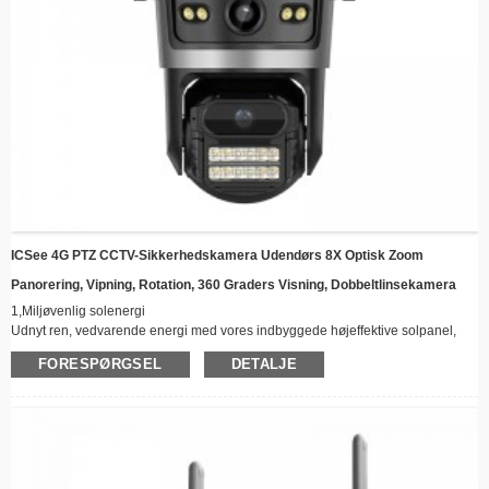
ICSee 4G PTZ CCTV-Sikkerhedskamera Udendørs 8X Optisk Zoom
Panorering, Vipning, Rotation, 360 Graders Visning, Dobbeltlinsekamera
1,
Miljøvenlig solenergi
Udnyt ren, vedvarende energi med vores indbyggede højeffektive solpanel,
hvilket eliminerer behovet for eksterne strømkilder eller hyppige
FORESPØRGSEL
DETALJE
batteriudskiftninger.
2,
360° overvågningsfunktion
Udstyret med en roterende pan-vippemekanisme for omfattende dækning af
din ejendom, hvilket sikrer, at der ikke er blinde vinkler i dit sikkerhedssystem.
3,
Overlegen nattesyn
Kraftfuld LED-opsætning giver krystalklare optagelser selv i fuldstændig mørke,
med et lysområde, der er egnet til store områder.