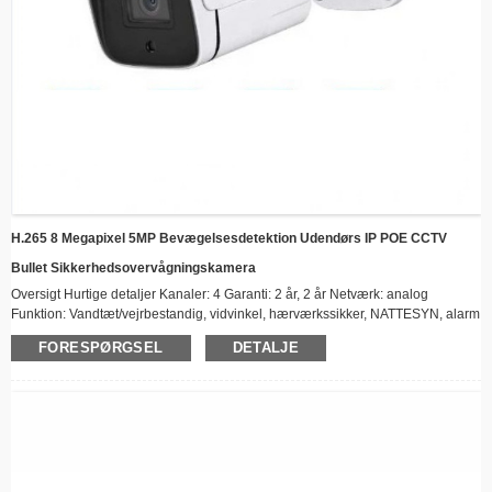
H.265 8 Megapixel 5MP Bevægelsesdetektion Udendørs IP POE CCTV
Bullet Sikkerhedsovervågningskamera
Oversigt Hurtige detaljer Kanaler: 4 Garanti: 2 år, 2 år Netværk: analog
Funktion: Vandtæt/vejrbestandig, vidvinkel, hærværkssikker, NATTESYN, alarm
I/O, RESET Anvendelse: Indendørs, udendørs Tilpasset support: Online teknisk
FORESPØRGSEL
DETALJE
support, tilpasset logo, OEM, ODM, softwarereengineering Oprindelsessted:
Kina Mærkenavn: Sunivision Modelnummer: AP-D116SGH-50PXE Sensor:
CMOS Særlige funktioner: Indbygget sirene, NATTESYN,
bevægelsesdetektering...