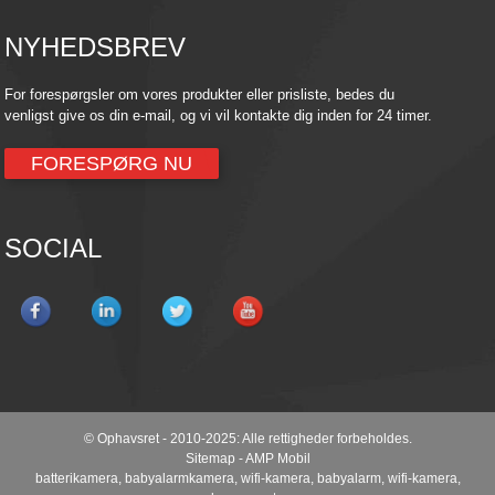
NYHEDSBREV
For forespørgsler om vores produkter eller prisliste, bedes du
venligst give os din e-mail, og vi vil kontakte dig inden for 24 timer.
FORESPØRG NU
SOCIAL
© Ophavsret - 2010-2025: Alle rettigheder forbeholdes.
Sitemap
-
AMP Mobil
batterikamera
,
babyalarmkamera
,
wifi-kamera
,
babyalarm
,
wifi-kamera
,