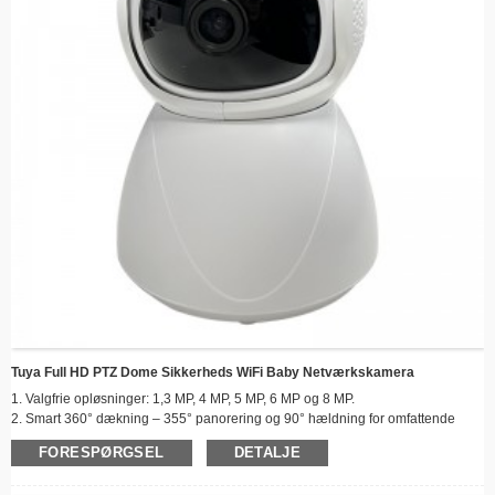
Tuya Full HD PTZ Dome Sikkerheds WiFi Baby Netværkskamera
1. Valgfrie opløsninger: 1,3 MP, 4 MP, 5 MP, 6 MP og 8 MP.
2. Smart 360° dækning – 355° panorering og 90° hældning for omfattende
overvågning af hjemmet.
FORESPØRGSEL
DETALJE
3. Farve nattesyn – Tydelig overvågning døgnet rundt, selv under dårlige
lysforhold.