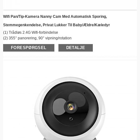
Wifi Pan/Tip-Kamera Nanny Cam Med Automatisk Sporing,
Stemmegenkendelse, Privat Lukker Til Baby/ældre/kæledyr
(1) Trådløs 2.4G Wifi-forbindelse
(2) 355° panorering, 90° vipning/rotation
(3) Farve nattesyn
FORESPØRGSEL
DETALJE
(4) Klar tovejslyd
(5) Bevægelsesdetektionsalarm og automatisk sporing
(6) Understøtter cloud-lagring/maks. 128G TF-kortlagring
(7) Fjernbetjening og -visning
(8) Nem installation
(9) TuyaApp
(10) Høj opløsning: 3MP/4MP/5MP/6MP/8MP