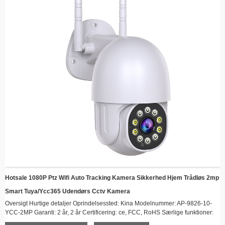
Hotsale 1080P Ptz Wifi Auto Tracking Kamera Sikkerhed Hjem Trådløs 2mp
Smart Tuya/ycc365 Udendørs Cctv Kamera
Oversigt Hurtige detaljer Oprindelsessted: Kina Modelnummer: AP-9826-10-
YCC-2MP Garanti: 2 år, 2 år Certificering: ce, FCC, RoHS Særlige funktioner:
NATTESIENS, tovejslyd, bevægelsessporing, bevægelsesdetektion,