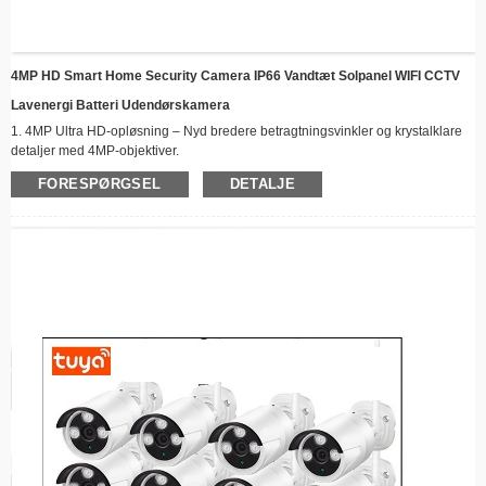
4MP HD Smart Home Security Camera IP66 Vandtæt Solpanel WIFI CCTV
Lavenergi Batteri Udendørskamera
1. 4MP Ultra HD-opløsning – Nyd bredere betragtningsvinkler og krystalklare
detaljer med 4MP-objektiver.
2. Farve-nattesyn – Sørg for kontinuerlig og levende overvågning døgnet rundt,
FORESPØRGSEL
DETALJE
selv i svag belysning.
3. AI-drevet bevægelsessporing – Avancerede AI-detektions- og automatiske
følgefunktioner holder dig opmærksom på enhver bevægelse for forbedret
sikkerhed.
4. Tovejslyd og fjernadgang – Kommuniker ubesværet via Icsee-appen, uanset
hvor du er.
5. Trådløs og problemfri opsætning – Opret forbindelse via 2,4 GHz WiFi for
problemfri installation uden kompleks kabelføring.
6. Fleksible lagringsløsninger – Vælg mellem cloud-lagring eller et 128 GB TF-
kort til sikker databackup.
7. Adgang for flere brugere – Del nemt livefeeds med familie eller gæster for
problemfri visning.
8. Holdbarhed i al slags vejr – Bygget til at modstå al slags vejr, hvilket gør den
perfekt til både indendørs og udendørs brug.