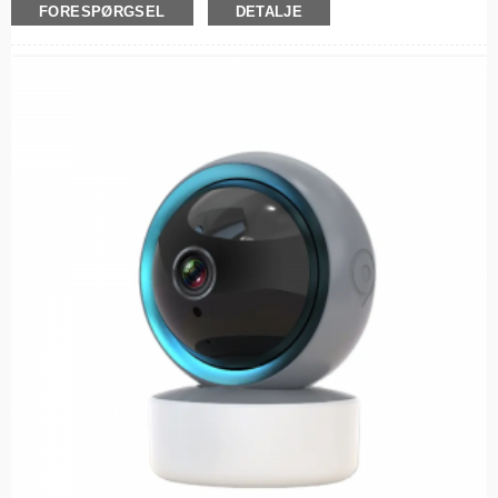
FORESPØRGSEL
DETALJE
realtid
Vejrbestandigt design – Robust konstruktion, der er egnet til alle vejrforhold,
perfekt til udendørs installation
Nattesyn – Avancerede LED-lys sikrer klare optagelser selv under svagt lys
Smart bevægelsesdetektion – Advarer og optager automatisk, når der
registreres bevægelse, hvilket sparer energi og lagerplads
Nem installation – Elegant design med enkle monteringsbeslag til hurtig
opsætning overalt
Fjernovervågning – Få adgang til live-feed og optagede videoer hvor som helst
ved hjælp af din smartphone eller smartenhed.
​​Cloud Storage-kompatibilitet – Beskyt minderne med valgfri cloud-
lagringsintegration
Energieffektiv – Udnyt solens kraft til at reducere elomkostningerne, samtidig
med at du opretholder kontinuerlig beskyttelse