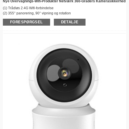
Nye Overvågnings-Wifi-Produkter Netværk 360-Graders Kamerasikkerhed
(1) Trådløs 2.4G Wifi-forbindelse
(2) 355° panorering, 90° vipning og rotation
(3) Farve nattesyn
FORESPØRGSEL
DETALJE
(4) Klar tovejslyd
(5) Bevægelsesdetektionsalarm og automatisk sporing
(6) Understøtter cloud-lagring/maks. 128G TF-kortlagring
(7) Fjernbetjening og -visning
(8) Nem installation
(9) TuyaApp
(10) Høj opløsning: 3MP/4MP/5MP/6MP/8MP