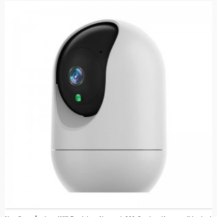
4. Bevægelsessporing i realtid – AI-detektion og automatisk opfølgning af
sikkerhedsadvarsler.
5. Tovejslyd og fjernadgang – Kommuniker via Tuya-appen hvor som helst.