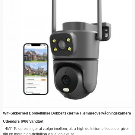
Wifi-Sikkerhed Dobbeltlinse Dobbeltskærme Hjemmeovervågningskamera
Udendørs IP66 Vandtæt
- 4MP To opløsninger at vælge imellem; ultra-high definition-billede, der giver
dig en mere high-definition visuel oplevelse