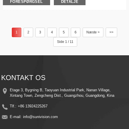
FORESPØRGSEL
DETALJE
lavstrømssensor: CMOS Netværk: wifi Funktion: Vandtæt/vejrbestandig,
vidvinkel, tovejslyd, PAN-TILT, NATTESIENS, alarm I/O, RESET, indbygget
mikrofon Videokomprimeringsformat: H.264 Datalagringsmuligheder: Cloud,
SD-kortapplikation...
1
2
3
4
5
6
Næste >
>>
Side 1 / 11
KONTAKT OS
Etage 3, Bygning B, Taoyuan Industrial Park, Nanan Village,
Xintang Town, Zengcheng Dist., Guangzhou, Guangdong, Kina
Tlf.:
+86 13924225267
E-mail:
info@sunivision.com