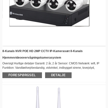
8-Kanals NVR POE HD 2MP CCTV IP-Kamerasæt 8-Kanals
Hjemmevideoovervågningskamerasystem
Oversigt Hurtige detaljer Garanti: 2 år, 2 år Sensor: CMOS Netværk: wifi, IP
Funktion: Vandtæt/vejrbestandig, vidvinkel, indbygget sirene, tovejslyd,
hærværkssikker, NATTESYN, alarm I/O, RESET, indbygget mikrofon
FORESPØRGSEL
DETALJE
Datalagringsmuligheder: NVR Anvendelse: Indendørs, udendørs Tilpasset
support: Online teknisk support, tilpasset logo, OEM, ODM, software
reengineering Oprindelsessted: Kina Mærkenavn: Sunivision/OEM
Modelnummer: AP-9204 Videokompressor...