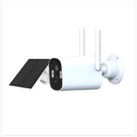
- तपाईंको घरको सुरक्षाको लागि इमेल अलार्म, वास्तविक-समय पुश;
- ३ छवि मोडहरू: स्मार्ट मोड/इन्फ्रारेड मोड/रङ मोड,
इन्फ्रारेड मोड इन्फ्रारेड अन मोड हो। छवि कालो र सेतो छ, सेतो LED बन्द छ।
रङ मोड: सेतो एलईडी बत्तीहरू बल्छन्, दिन र रात रङ दृष्टि हुन्;
- निर्मित उच्च-गुणस्तरको स्पिकर र माइक्रोफोन, दुई-तर्फी कुराकानी अवरोध-रहित छ;
- इको रद्द गर्ने र आवाज दमन गर्ने प्रविधि, उत्तम पूर्ण-डुप्लेक्स आवाज प्रभाव;
- ४८V POE RJ-४५ नेटवर्क केबल जडानलाई समर्थन गर्नुहोस्;