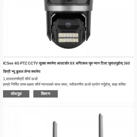
ICSee 4G PTZ CCTV सुरक्षा क्यामेरा आउटडोर 8X अप्टिकल जुम प्यान टिल्ट घुमाउनुहोस् 360
डिग्री भ्यू डुअल लेन्स क्यामेरा
1,
वातावरणमैत्री सौर्य ऊर्जा
हाम्रो निर्मित उच्च-दक्षता सौर्य प्यानलको साथ सफा, नवीकरणीय ऊर्जा प्रयोग गर्नुहोस्, बाह्य शक्ति
स्रोतहरू वा बारम्बार ब्याट्री प्रतिस्थापनको आवश्यकतालाई हटाउँदै।
सोधपुछ
विवरण
2,
३६०° निगरानी क्षमता
तपाईंको सुरक्षा प्रणालीमा कुनै पनि ब्लाइन्ड स्पटहरू नभएको सुनिश्चित गर्दै, तपाईंको सम्पत्तिको व्यापक
कभरेजको लागि घुम्ने प्यान-टिल्ट मेकानिजमले सुसज्जित।
3,
सुपीरियर नाइट भिजन
शक्तिशाली एलईडी एरेले पूर्ण अँध्यारोमा पनि क्रिस्टल-स्पष्ट फुटेज प्रदान गर्दछ, ठूला क्षेत्रहरूको लागि
उपयुक्त प्रकाश दायरा सहित।