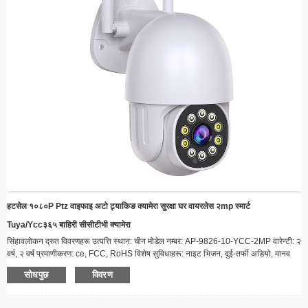
हटसेल १०८०P Ptz वाइफाइ अटो ट्र्याकिङ क्यामेरा सुरक्षा घर वायरलेस २mp स्मार्ट
Tuya/ycc३६५ बाहिरी सीसीटीभी क्यामेरा
सिंहावलोकन द्रुत विवरणहरू उत्पत्ति स्थान: चीन मोडेल नम्बर: AP-9826-10-YCC-2MP वारेन्टी: २
वर्ष, २ वर्ष प्रमाणीकरण: ce, FCC, RoHS विशेष सुविधाहरू: नाइट भिजन, दुई-तर्फी अडियो, मानव
गति ट्र्याकिङ, गति पत्ता लगाउने, कम पावर सेन्सर: CMOS नेटवर्क: वाइफाइ प्रकार्य: वाटरप्रूफ /
सोधपुछ
विवरण
मौसम प्रतिरोधी, चौडा कोण, दुई-तर्फी अडियो, प्यान-टिल्ट, नाइट भिजन, अलार्म I/O, रिसेट, बिल्ट-इन
माइक भिडियो कम्प्रेसन ढाँचा: H.264 डाटा भण्डारण विकल्पहरू: क्लाउड, SD कार्ड अनुप्रयोग...