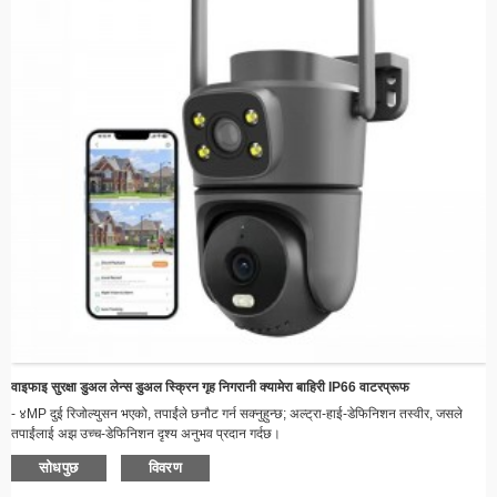
वाइफाइ सुरक्षा डुअल लेन्स डुअल स्क्रिन गृह निगरानी क्यामेरा बाहिरी IP66 वाटरप्रूफ
- ४MP दुई रिजोल्युसन भएको, तपाईंले छनौट गर्न सक्नुहुन्छ; अल्ट्रा-हाई-डेफिनिशन तस्वीर, जसले
तपाईंलाई अझ उच्च-डेफिनिशन दृश्य अनुभव प्रदान गर्दछ।
४ मेगापिक्सेल = २ मेगापिक्सेल लेन्स + २ मेगापिक्सेल लेन्स;
सोधपुछ
विवरण
- H.265 भिडियो ढाँचा, तपाईंलाई सहज भिडियोहरू हेर्न अनुमति दिँदै;
- एआई मानव शरीर पहिचान र पत्ता लगाउने, स्वचालित ह्युमनोइड ट्र्याकिङ;