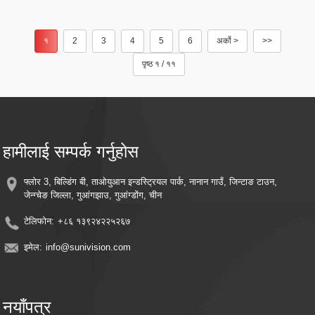
१
2
3
4
5
6
अर्को >
>>
पृष्ठ १ / ११
हामीलाई सम्पर्क गर्नुहोस
फ्लोर 3, बिल्डिंग बी, ताओयुआन इन्डस्ट्रियल पार्क, नानान गाउँ, जिन्टाङ टाउन,
जेन्ग्चेङ जिल्ला, गुआंगझाउ, गुआंग्डोंग, चीन
टेलिफोन:
+८६ १३९२४२२५२६७
इमेल:
info@sunivision.com
नयाँपत्र