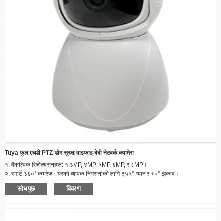
Tuya फुल एचडी PTZ डोम सुरक्षा वाइफाइ बेबी नेटवर्क क्यामेरा
१. वैकल्पिक रिजोल्युसनहरू: १.३MP, ४MP, ५MP, ६MP, र ८MP।
२. स्मार्ट ३६०° कभरेज - घरको व्यापक निगरानीको लागि ३५५° प्यान र ९०° झुकाव।
३. रङ्गीन रात्रि दृष्टि - कम प्रकाश भएको अवस्थामा पनि २४/७ स्पष्ट निगरानी।
सोधपुछ
विवरण
४. वास्तविक-समय गति ट्र्याकिङ - सुरक्षा अलर्टहरूको लागि एआई पत्ता लगाउने र स्वतः-फलो गर्ने।
५. दुई-तर्फी अडियो र रिमोट पहुँच - जहाँबाट पनि Tuya एप मार्फत सञ्चार गर्नुहोस्।