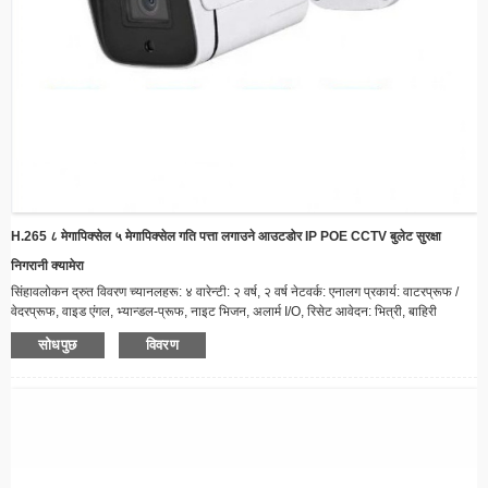
H.265 ८ मेगापिक्सेल ५ मेगापिक्सेल गति पत्ता लगाउने आउटडोर IP POE CCTV बुलेट सुरक्षा
निगरानी क्यामेरा
सिंहावलोकन द्रुत विवरण च्यानलहरू: ४ वारेन्टी: २ वर्ष, २ वर्ष नेटवर्क: एनालग प्रकार्य: वाटरप्रूफ /
वेदरप्रूफ, वाइड एंगल, भ्यान्डल-प्रूफ, नाइट भिजन, अलार्म I/O, रिसेट आवेदन: भित्री, बाहिरी
अनुकूलित समर्थन: अनलाइन प्राविधिक समर्थन, अनुकूलित लोगो, OEM, ODM, सफ्टवेयर पुन:
सोधपुछ
विवरण
इन्जिनियरिङ उत्पत्ति स्थान: चीन ब्रान्ड नाम: सनिभिजन मोडेल नम्बर: AP-D116SGH-50PXE
सेन्सर: CMOS विशेष सुविधाहरू: बिल्ट-इन साइरन, नाइट भिजन, गति पत्ता लगाउने...