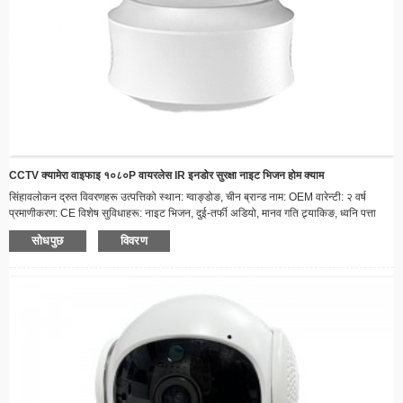
CCTV क्यामेरा वाइफाइ १०८०P वायरलेस IR इनडोर सुरक्षा नाइट भिजन होम क्याम
सिंहावलोकन द्रुत विवरणहरू उत्पत्तिको स्थान: ग्वाङ्डोङ, चीन ब्रान्ड नाम: OEM वारेन्टी: २ वर्ष
प्रमाणीकरण: CE विशेष सुविधाहरू: नाइट भिजन, दुई-तर्फी अडियो, मानव गति ट्र्याकिङ, ध्वनि पत्ता
लगाउने, भ्यान्डल-प्रुफ सेन्सर: CCD शैली: डोम क्यामेरा, PTZ क्यामेरा प्रकार्य: वाटरप्रूफ / मौसम
सोधपुछ
विवरण
प्रतिरोधी, बिल्ट-इन साइरन, दुई-तर्फी अडियो, प्यान-टिल्ट, नाइट भिजन, अलार्म I/O, रिसेट, बिल्ट-इन
माइक भिडियो कम्प्रेसन ढाँचा: H.264 डाटा भण्डारण विकल्पहरू: मेमोरी कार्ड अनुप्रयोग...