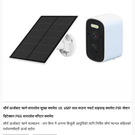
सौर्य ऊर्जाबाट चल्ने वायरलेस सुरक्षा क्यामेरा २K ४MP वाल माउन्ट स्मार्ट वाइफाइ क्यामेरा PIR मोशन
डिटेक्शन P66 वायरलेस मनिटर क्यामेरा
सौर्य ऊर्जाबाट चल्ने सञ्चालन - तार बिना नै अनन्त बिजुली आपूर्तिको लागि निर्मित सौर्य प्यानल सहितको
पर्यावरणमैत्री ऊर्जा स्रोत
वायरलेस कनेक्टिभिटी - वास्तविक-समय भिडियो स्ट्रिमिङ क्षमताहरूको साथ वाइफाइ मार्फत टाढाबाट