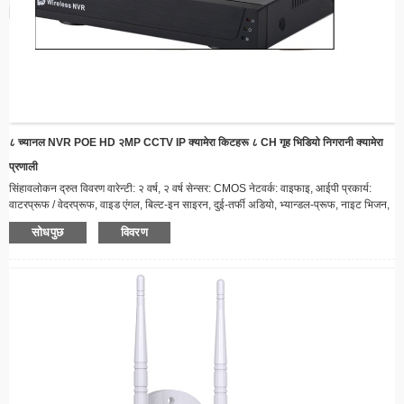
८ च्यानल NVR POE HD २MP CCTV IP क्यामेरा किटहरू ८ CH गृह भिडियो निगरानी क्यामेरा
प्रणाली
सिंहावलोकन द्रुत विवरण वारेन्टी: २ वर्ष, २ वर्ष सेन्सर: CMOS नेटवर्क: वाइफाइ, आईपी प्रकार्य:
वाटरप्रूफ / वेदरप्रूफ, वाइड एंगल, बिल्ट-इन साइरन, दुई-तर्फी अडियो, भ्यान्डल-प्रूफ, नाइट भिजन,
अलार्म I/O, रिसेट, बिल्ट-इन माइक डाटा भण्डारण विकल्पहरू: NVR अनुप्रयोग: भित्री, बाहिरी
सोधपुछ
विवरण
अनुकूलित समर्थन: अनलाइन प्राविधिक समर्थन, अनुकूलित लोगो, OEM, ODM, सफ्टवेयर पुन:
इन्जिनियरिङ उत्पत्ति स्थान: चीन ब्रान्ड नाम: Sunivision/OEM मोडेल नम्बर: AP-9204 भिडियो
कम्प्रे...