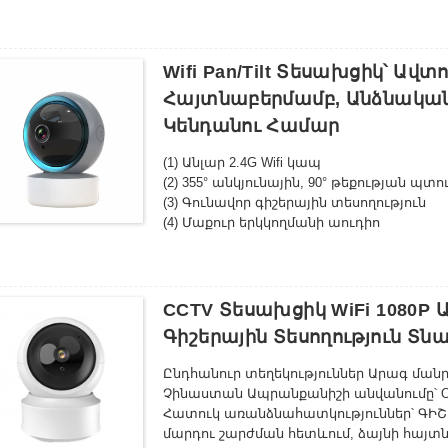
տեսանյութերի հոսքային հեռարձակման 
Եղանակային պայմաններին դիմացկուն դի
եղանակային պայմաններին, կատարյալ
Գիշերային տեսողություն – Առաջադեմ L
Wifi Pan/tilt Տեսախցիկ՝ Ա
նույնիսկ թույլ լուսավորության պայմանն
Հայտնաբերմամբ, Անձնական
Խելացի շարժման հայտնաբերում – Ավտո
Կենդանու Համար
հայտնաբերելու դեպքում՝ խնայելով էն
Հեշտ տեղադրում - նրբագեղ դիզայն՝ պ
(1) Անլար 2.4G Wifi կապ
արագ տեղադրման համար
(2) 355° անկյունային, 90° թեքության պտո
Հեռակա մոնիթորինգ - Մուտք գործեք ու
(3) Գունավոր գիշերային տեսողություն
ցանկացած վայրից՝ օգտագործելով ձեր 
(4) Մաքուր երկկողմանի աուդիո
Ամպային պահեստի համատեղելիություն 
(5) Շարժման հայտնաբերման ազդանշա
լրացուցիչ ամպային պահեստի ինտեգրմա
(6) Աջակցում է ամպային պահեստին/առ
Էներգաարդյունավետ – Օգտագործեք ար
(7) Հեռակա դիտում և կառավարում
կրճատելու համար՝ միաժամանակ պահպ
(8) Հեշտ տեղադրում
CCTV Տեսախցիկ WiFi 1080P 
(9) TuyaApp
Գիշերային Տեսողություն Տն
(10) Բարձր լուծաչափ՝ 3MP/4MP/5MP/6MP/
Ընդհանուր տեղեկություններ Արագ ման
Չինաստան Ապրանքանիշի անվանումը՝ O
Հատուկ առանձնահատկություններ՝ ԳԻՇ
մարդու շարժման հետևում, ձայնի հայտն