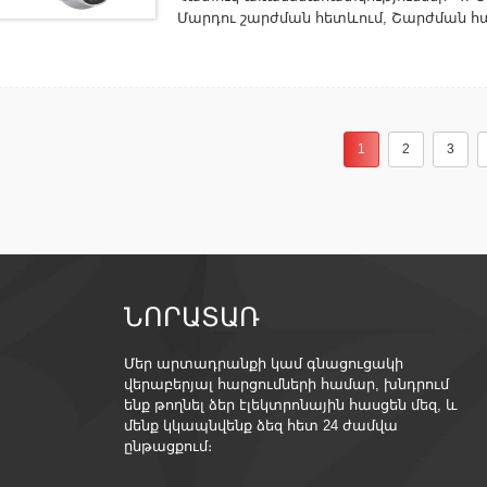
Մարդու շարժման հետևում, Շարժման հա
Ցանց՝ wifi Գործառույթ՝ Ջրակայուն / Եղ
PAN-TILT, ԳԻՇԵՐԱՅԻՆ ՏԵՍՈՂՈՒԹՅՈՒՆ, Զ
Ներկառուցված միկրոֆոն Տեսանյութի ս
տարբերակներ՝ Cloud, SD քարտի կիրառում
1
2
3
ՆՈՐԱՏԱՌ
Մեր արտադրանքի կամ գնացուցակի
վերաբերյալ հարցումների համար, խնդրում
ենք թողնել ձեր էլեկտրոնային հասցեն մեզ, և
մենք կկապնվենք ձեզ հետ 24 ժամվա
ընթացքում։