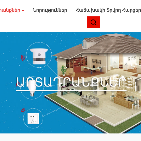
րանքներ
Նորություններ
Հաճախակի Տրվող Հարցեր
ԱՐՏԱԴՐԱՆՔՆԵՐ