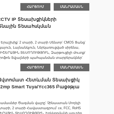
ատող շարժման հետևում – Արհեստական
ալուխի միացմանը;
ՀԱՐՑՈՒՄ
ՄԱՆՐԱՄԱՍՆ
ման և ավտոմատ հետևման գործառույթները ձեզ
սին՝ ապահովելով ավելի բարձր
 CCTV IP Տեսախցիկների
վող մուտք – Անխափան շփվեք Icsee հավելվածի
 Տնային Տեսահսկման
տնվում:
4 ԳՀց WiFi-ի միջոցով՝ առանց բարդ լարերի
Երաշխիք՝ 2 տարի, 2 տարի Սենսոր՝ CMOS Ցանց՝
– Ընտրեք ամպային պահեստավորման կամ 128 ԳԲ
ակայուն, Լայնանկյուն, Ներկառուցված սիրենա,
պահուստավորման համար:
ԳԻՇԵՐԱՅԻՆ ՏԵՍՈՂՈՒԹՅՈՒՆ, Զարթուցիչի մուտք/
մբ կիսվեք ուղիղ եթերներով ընտանիքի կամ
կրոֆոն Տվյալների պահպանման տարբերակներ՝
ր:
Անհատականացված աջակցություն՝ Առցանց
իմակայելու համար նախատեսված
ՀԱՐՑՈՒՄ
ՄԱՆՐԱՄԱՍՆ
նացված լոգո, OEM, ODM, Ծրագրային
ացած եղանակային պայմանին դիմակայելու համար,
ն վայրը՝ Չինաստան Ապրանքանիշի անվանումը՝
սի, թե՛ դրսի օգտագործման համար։
Տեսանկարահանում...
fi Ավտոմատ Հետևման Տեսախցիկ
mp Smart Tuya/ycc365 Բացօթյա
րամասներ Ծագման վայրը՝ Չինաստան Մոդելի
2 տարի, 2 տարի Հավաստագրում՝ ce, FCC, RoHS
ԵՐԱՅԻՆ ՏԵՍՈՂՈՒԹՅՈՒՆ, Երկկողմանի աուդիո,