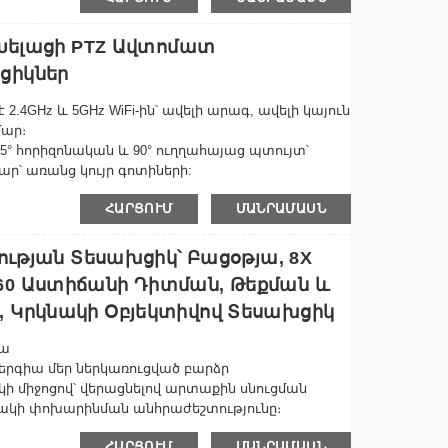
 Խելացի PTZ Ավտոմատ
ցիկներ
8MP
 2.4GHz և 5GHz WiFi-ին՝ ավելի արագ, ավելի կայուն
մար։
55° հորիզոնական և 90° ուղղահայաց պտույտ՝
ր՝ առանց կույր գոտիների:
ութի որակ՝ ձեր երեխային կամ կենդանուն հետևելու
ՀԱՐՑՈՒՄ
ՄԱՆՐԱՄԱՍՆ
համակարգ – Ավտոմատ անջատվող IR LED-ները
ր մինչև 10 մետր հեռավորության վրա՝
ության Տեսախցիկ՝ Բացօթյա, 8X
0 Աստիճանի Դիտման, Թեքման ԵՒ
 միկրոֆոն և բարձրախոս՝ ձեր երեխայի կամ
 Կրկնակի Օբյեկտիվով Տեսախցիկ
համար:
իա
երգիա մեր ներկառուցված բարձր
 միջոցով՝ վերացնելով արտաքին սնուցման
ակի փոխարինման անհրաժեշտությունը։
ՀԱՐՑՈՒՄ
ՄԱՆՐԱՄԱՍՆ