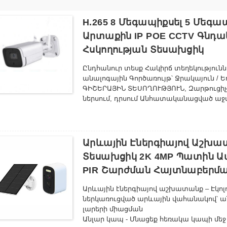
H.265 8 Մեգապիքսել 5 Մեգ
Արտաքին IP POE CCTV Գնդ
Հսկողության Տեսախցիկ
Ընդհանուր տեսք Հակիրճ տեղեկություննե
անալոգային Գործառույթ՝ Ջրակայուն / 
ԳԻՇԵՐԱՅԻՆ ՏԵՍՈՂՈՒԹՅՈՒՆ, Զարթուցիչի
ներսում, դրսում Անհատականացված աջա
Անհատականացված լոգո, OEM, ODM, Ծ
Արտադրման վայր՝ Չինաստան Ապրանքանիշ
D116SGH-50PXE Սենսոր՝ CMOS Հատուկ ա
ԳԻՇԵՐԱՅԻՆ ՏԵՍՈՂՈՒԹՅՈՒՆ, Շարժման հ
Արևային Էներգիայով Աշխա
Տեսախցիկ 2K 4MP Պատին Ամ
PIR Շարժման Հայտնաբերմա
Արևային էներգիայով աշխատանք – Էկոլո
ներկառուցված արևային վահանակով՝ 
լարերի միացման
Անլար կապ - Մնացեք հեռակա կապի մեջ 