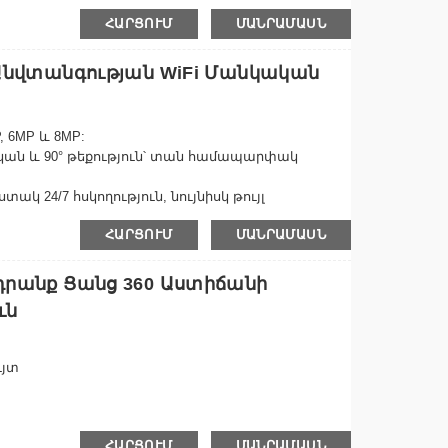
ործառույթ՝ ջրակայուն / եղանակակայուն,
ՀԱՐՑՈՒՄ
ՄԱՆՐԱՄԱՍՆ
դիո, PAN-TILT, ԳԻՇԵՐԱՅԻՆ ՏԵՍՈՂՈՒԹՅՈՒՆ,
երկառուցված միկրոֆոն Տեսանյութի սեղմման
արբերակներ՝ հիշողության քարտի կիրառում...
ն Անվտանգության WiFi Մանկական
, 6MP և 8MP:
ոնական և 90° թեքություն՝ տան համապարփակ
տակ 24/7 հսկողություն, նույնիսկ թույլ
ՀԱՐՑՈՒՄ
ՄԱՆՐԱՄԱՍՆ
ւմ – արհեստական բանականության
նվտանգության ազդանշանների համար։
 – Հաղորդակցվեք Tuya հավելվածի միջոցով
ադրանք Ցանց 360 Աստիճանի
ւն
ւյտ
ն և ավտոմատ հետևում
ՀԱՐՑՈՒՄ
ՄԱՆՐԱՄԱՍՆ
ավելագույնը 128G TF քարտի պահեստին