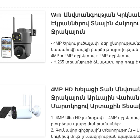
Հագեցած է պտտվող թեքման մեխանիզմո
ապահովելով ձեր անվտանգության համակ
3,
Գերազանց գիշերային տեսողություն
Wifi Անվտանգության Կրկնա
Հզոր LED զանգվածը ապահովում է բյուր
Էկրաններով Տնային Հսկողու
մեջ՝ լուսավորության տիրույթով, որը հ
Ջրակայուն
- 4MP Երկու լուծաչափ՝ ձեր ընտրությամբ
կապահովի ավելի բարձր թույլտվության
4MP = 2MP օբյեկտիվ + 2MP օբյեկտիվ;
- H.265 տեսանյութի ձևաչափ, որը թույլ 
- Արհեստական ​​մարդկային մարմնի ճա
հետևում;
- Էլ․ փոստի ահազանգ, իրական ժամանա
պաշտպանելու համար։
4MP HD Խելացի Տան Անվտան
- 3 պատկերի ռեժիմ՝ խելացի ռեժիմ/ինֆր
Ջրակայուն Արևային Վահանա
Ինֆրակարմիր ռեժիմը ինֆրակարմիր միա
Մարտկոցով Արտաքին Տեսա
սպիտակ LED-ը անջատված է:
Գունային ռեժիմ. սպիտակ LED-ը միանում 
1. 4MP Ultra HD լուծաչափ – 4MP օբյեկտի
- Ներկառուցված բարձրորակ բարձրախոս 
բյուրեղյա պարզ մանրամասներ։
խոչընդոտներից զերծ է։
2. Գունավոր գիշերային տեսողություն – 
- Արձագանքի չեղարկման և աղմուկի ճն
նույնիսկ մութ լուսավորության պայմաննե
ձայնային էֆեկտ;