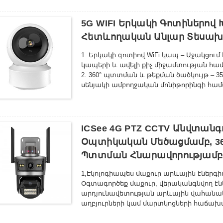
(7) Հեռակա դիտում և կառավարում
(8) Հեշտ տեղադրում
5G WIFI Երկակի Գոտիներով
(9) TuyaApp
Հետևողական Անլար Տեսախ
(10) Բարձր լուծաչափ՝ 3MP/4MP/5MP/6MP/
1. Երկակի գոտիով WiFi կապ – Աջակցում է
կապերի և ավելի քիչ միջամտության հա
2. 360° պտտման և թեքման ծածկույթ – 3
սենյակի ամբողջական մոնիթորինգի համա
3. Full HD որակ – Հստակ, պարզ տեսանյ
համար՝ սուր մանրամասներով:
4. Գիշերային տեսողության առաջադեմ 
ապահովում են հստակ սև-սպիտակ կադրե
ICSee 4G PTZ CCTV Անվտանգ
լիակատար մթության մեջ։
Օպտիկական Մեծացմամբ, 36
5. Երկկողմանի աուդիո - Ներկառուցված
Պտտման Հնարավորությամբ,
ընտանի կենդանու հետ հեռակա կապի 
1,
Էկոլոգիապես մաքուր արևային էներգ
Օգտագործեք մաքուր, վերականգնվող էն
արդյունավետության արևային վահանակի
աղբյուրների կամ մարտկոցների հաճախ
2,
360° հսկողության հնարավորություն