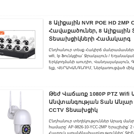
3. Արհեստական բանականությամբ աշխ
- Աջակցում է 48V POE RJ-45 ցանցային մ
բանականության առաջադեմ հայտնաբեր
տեղեկացնում են ցանկացած շարժման մա
անվտանգություն։
8 Ալիքային NVR POE HD 2MP
4. Երկկողմանի աուդիո և հեռակառավար
Հավաքածուներ, 8 Ալիքային
միջոցով, անկախ նրանից, թե որտեղ եք գ
Տեսախցիկների Համակարգ
5. Անլար և հեշտ տեղադրում – Միացեք 2.
անխափան տեղադրման համար:
Ընդհանուր տեսք Հակիրճ մանրամասներ 
6. Ճկուն պահեստավորման լուծումներ 
wifi, Ip Ֆունկցիա՝ Ջրակայուն / Եղանակ
TF քարտի միջև՝ տվյալների անվտանգ 
Երկկողմանի աուդիո, Վանդալակայուն, 
7. Բազմաօգտատիրոջ մուտք – Հեշտությա
ելք, ՎԵՐԱԿԱՆԳՆՈՒՄ, Ներկառուցված մի
հյուրերի հետ՝ անխափան դիտման համա
NVR Կիրառում՝ Տան ներսում, դրսում 
8. Բոլոր եղանակային պայմաններին դ
տեխնիկական աջակցություն, Անհատակա
դիմացկունություն – Ստեղծված է ցանկ
ապահովման վերաինժեներացում Ծագմա
ինչը այն դարձնում է կատարյալ թե՛ ներ
Sunivision/OEM Մոդելի համարը՝ AP-9204 
Թեժ Վաճառք 1080P PTZ Wi
Անվտանգության Տան Անլար 2
CCTV Տեսախցիկ
Ընդհանուր տեղեկություններ Արագ ման
համարը՝ AP-9826-10-YCC-2MP Երաշխիք՝ 
Հատուկ առանձնահատկություններ՝ ԳԻՇ