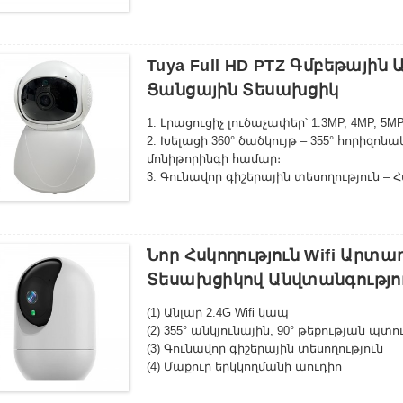
գմբեթավոր տեսախցիկ, PTZ տեսախցիկ Գ
ներկառուցված սիրենա, երկկողմանի աու
տագնապի մուտք/ելք, ՎԵՐԱԿԱՆԳՆՈՒՄ, ն
ձևաչափ՝ H.264 Տվյալների պահպանման տ
Tuya Full HD PTZ Գմբեթայի
Ցանցային Տեսախցիկ
1. Լրացուցիչ լուծաչափեր՝ 1.3MP, 4MP, 5MP
2. Խելացի 360° ծածկույթ – 355° հորիզ
մոնիթորինգի համար։
3. Գունավոր գիշերային տեսողություն – Հս
լուսավորության պայմաններում:
4. Շարժման իրական ժամանակի հետևո
հայտնաբերում և ավտոմատ հետևում ա
5. Երկկողմանի աուդիո և հեռակա մուտք
Նոր Հսկողություն Wifi Արտ
ցանկացած վայրից։
Տեսախցիկով Անվտանգությո
(1) Անլար 2.4G Wifi կապ
(2) 355° անկյունային, 90° թեքության պտո
(3) Գունավոր գիշերային տեսողություն
(4) Մաքուր երկկողմանի աուդիո
(5) Շարժման հայտնաբերման ազդանշա
(6) Աջակցում է ամպային պահեստին/առ