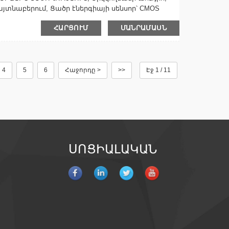
յտնաբերում, Ցածր էներգիայի սենսոր՝ CMOS
անակակայուն, Լայնանկյուն, Երկկողմանի աուդիո,
ՀԱՐՑՈՒՄ
ՄԱՆՐԱՄԱՍՆ
արթուցիչի մուտք/ելք, ՎԵՐԱԿԱՆԳՆՈՒՄ,
եղմման ձևաչափ՝ H.264 Տվյալների պահպանման
...
4
5
6
Հաջորդը >
>>
Էջ 1 / 11
ՍՈՑԻԱԼԱԿԱՆ