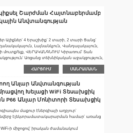
ապիքսել Շարժման Հայտնաբերմամբ
ակային Անվտանգության
ր Ալիքներ՝ 4 Երաշխիք՝ 2 տարի, 2 տարի Ցանց՝
Եղանակակայուն, Լայնանկյուն, Վանդալակայուն,
 մուտք/ելք, ՎԵՐԱԿԱՆԳՆՈՒՄ Կիրառում՝ Տան
կցություն՝ Առցանց տեխնիկական աջակցություն,
րագրային ապահովման վերաինժեներացում
ՀԱՐՑՈՒՄ
ՄԱՆՐԱՄԱՍՆ
ի անվանումը՝ Sunivision Մոդելի համարը՝ AP-
ռանձնահատկություններ՝ Ներկառուցված սիրենա,
այտնաբերում...
տող Անլար Անվտանգության
րացվող Խելացի WiFi Տեսախցիկ
ն P66 Անլար Մոնիտորի Տեսախցիկ
գիապես մաքուր էներգիայի աղբյուր՝
անվերջ էլեկտրամատակարարման համար՝ առանց
WiFi-ի միջոցով՝ իրական ժամանակում