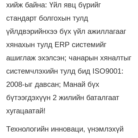
хийж байна: Үйл явц бүрийг
стандарт болгохын тулд
үйлдвэрийнхээ бүх үйл ажиллагааг
хянахын тулд ERP системийг
ашиглаж эхэлсэн; чанарын хяналтыг
системчлэхийн тулд бид ISO9001:
2008-ыг давсан; Манай бүх
бүтээгдэхүүн 2 жилийн баталгаат
хугацаатай!
Технологийн инноваци, үнэмлэхүй