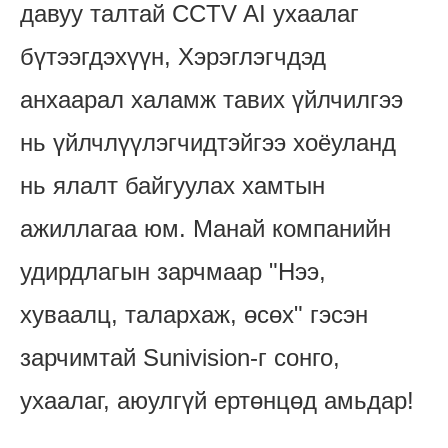
давуу талтай CCTV AI ухаалаг
бүтээгдэхүүн, Хэрэглэгчдэд
анхаарал халамж тавих үйлчилгээ
нь үйлчлүүлэгчидтэйгээ хоёуланд
нь ялалт байгуулах хамтын
ажиллагаа юм. Манай компанийн
удирдлагын зарчмаар "Нээ,
хуваалц, талархаж, өсөх" гэсэн
зарчимтай Sunivision-г сонго,
ухаалаг, аюулгүй ертөнцөд амьдар!