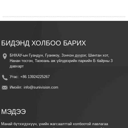
БИДЭНД ХОЛБОО БАРИХ
БНХАУ-ын Гуандун, Гуанжоу, Зэнчэн дүүрэг, Шинтан хот,
Нанан тосгон, Таоюань аж үйлдвэрийн паркийн Б байрны 3
давхарт
Утас:
+86 13924225267
Имэйл:
info@sunivision.com
МЭДЭЭ
Манай бүтээгдэхүүн, үнийн жагсаалттай холбоотой лавлагаа