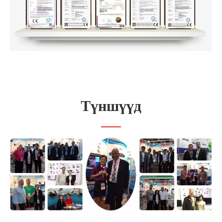
Түншүүд