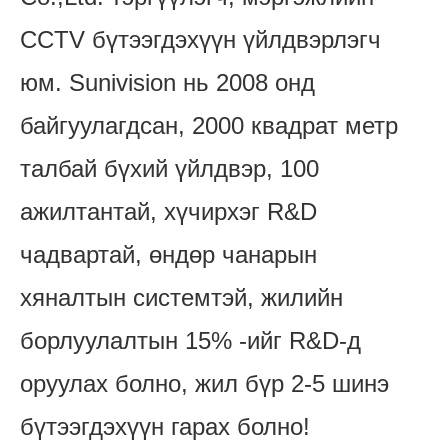
CCTV бүтээгдэхүүн үйлдвэрлэгч
юм. Sunivision нь 2008 онд
байгуулагдсан, 2000 квадрат метр
талбай бүхий үйлдвэр, 100
ажилтантай, хүчирхэг R&D
чадвартай, өндөр чанарын
хяналтын системтэй, жилийн
борлуулалтын 15% -ийг R&D-д
оруулах болно, жил бүр 2-5 шинэ
бүтээгдэхүүн гарах болно!