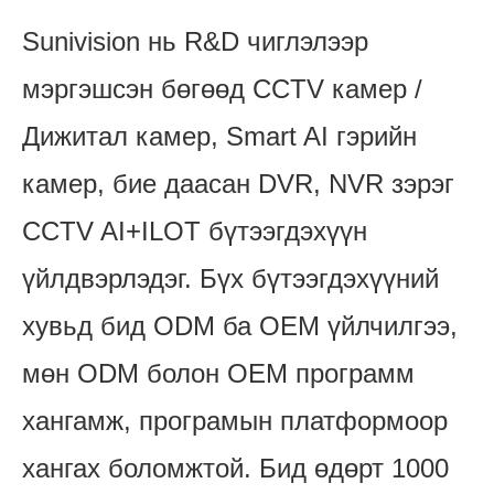
Sunivision нь R&D чиглэлээр
мэргэшсэн бөгөөд CCTV камер /
Дижитал камер, Smart AI гэрийн
камер, бие даасан DVR, NVR зэрэг
CCTV AI+ILOT бүтээгдэхүүн
үйлдвэрлэдэг. Бүх бүтээгдэхүүний
хувьд бид ODM ба OEM үйлчилгээ,
мөн ODM болон OEM программ
хангамж, програмын платформоор
хангах боломжтой. Бид өдөрт 1000