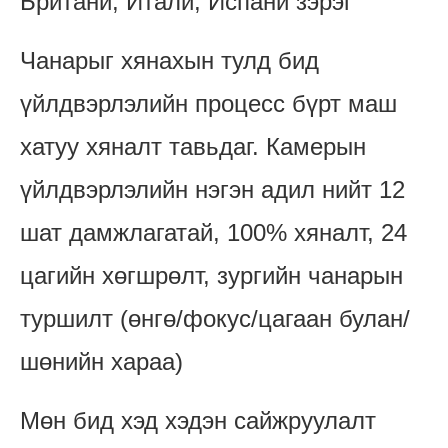
Британи, Итали, Испани зэрэг
Чанарыг хянахын тулд бид
үйлдвэрлэлийн процесс бүрт маш
хатуу хяналт тавьдаг. Камерын
үйлдвэрлэлийн нэгэн адил нийт 12
шат дамжлагатай, 100% хяналт, 24
цагийн хөгшрөлт, зургийн чанарын
туршилт (өнгө/фокус/цагаан булан/
шөнийн хараа)
Мөн бид хэд хэдэн сайжруулалт