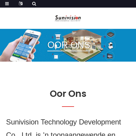
OOR ONS
Oor Ons
Sunivision Technology Development
Co., Ltd. is 'n toonaangewende en