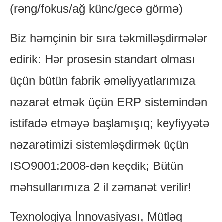
(rəng/fokus/ağ künc/gecə görmə)
Biz həmçinin bir sıra təkmilləşdirmələr
edirik: Hər prosesin standart olması
üçün bütün fabrik əməliyyatlarımıza
nəzarət etmək üçün ERP sistemindən
istifadə etməyə başlamışıq; keyfiyyətə
nəzarətimizi sistemləşdirmək üçün
ISO9001:2008-dən keçdik; Bütün
məhsullarımıza 2 il zəmanət verilir!
Texnologiya İnnovasiyası, Mütləq