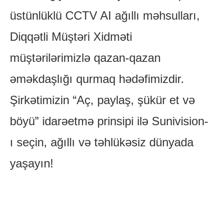
üstünlüklü CCTV AI ağıllı məhsulları,
Diqqətli Müştəri Xidməti
müştərilərimizlə qazan-qazan
əməkdaşlığı qurmaq hədəfimizdir.
Şirkətimizin “Aç, paylaş, şükür et və
böyü” idarəetmə prinsipi ilə Sunivision-
ı seçin, ağıllı və təhlükəsiz dünyada
yaşayın!