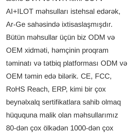
AI+ILOT məhsulları istehsal edərək,
Ar-Ge sahəsində ixtisaslaşmışdır.
Bütün məhsullar üçün biz ODM və
OEM xidməti, həmçinin proqram
təminatı və tətbiq platforması ODM və
OEM təmin edə bilərik. CE, FCC,
RoHS Reach, ERP, kimi bir çox
beynəlxalq sertifikatlara sahib olmaq
hüququna malik olan məhsullarımız
80-dən çox ölkədən 1000-dən çox