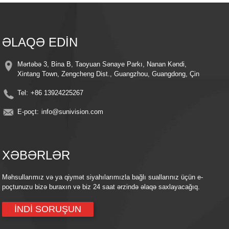
ƏLAQƏ EDİN
Mərtəbə 3, Bina B, Taoyuan Sənaye Parkı, Nanan Kəndi,
Xintang Town, Zengcheng Dist., Guangzhou, Guangdong, Çin
Tel:
+86 13924225267
E-poçt:
info@sunivision.com
XƏBƏRLƏR
Məhsullarımız və ya qiymət siyahılarımızla bağlı suallarınız üçün e-
poçtunuzu bizə buraxın və biz 24 saat ərzində əlaqə saxlayacağıq.
İNDİ SORUŞUN