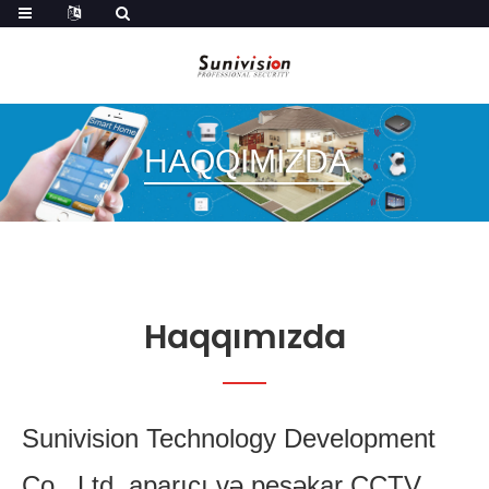
HAQQIMIZDA
Haqqımızda
Sunivision Technology Development
Co., Ltd. aparıcı və peşəkar CCTV