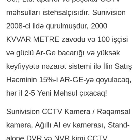
məhsulları istehsalçısıdır. Sunivision
2008-ci ildə qurulmuşdur, 2000
KVVAR METRE zavodu və 100 işçisi
və güclü Ar-Ge bacarığı və yüksək
keyfiyyətə nəzarət sistemi ilə İlin Satış
Həcminin 15%-i AR-GE-yə qoyulacaq,
hər il 2-5 Yeni Məhsul çıxacaq!
Sunivision CCTV Kamera / Rəqəmsal
kamera, Ağıllı AI ev kamerası, Stand-
alone DVR və NVR kimi CCTV