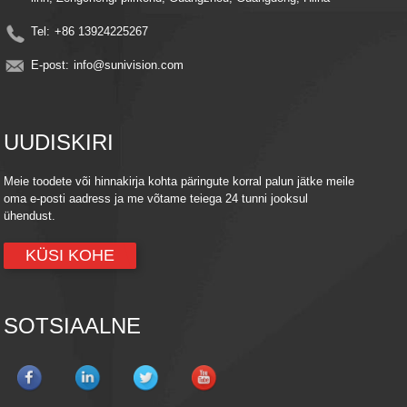
Tel:
+86 13924225267
E-post:
info@sunivision.com
UUDISKIRI
Meie toodete või hinnakirja kohta päringute korral palun jätke meile
oma e-posti aadress ja me võtame teiega 24 tunni jooksul
ühendust.
KÜSI KOHE
SOTSIAALNE