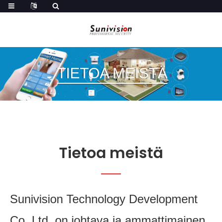
TIETOA MEISTÄ
Tietoa meistä
Sunivision Technology Development
Co.,Ltd. on johtava ja ammattimainen