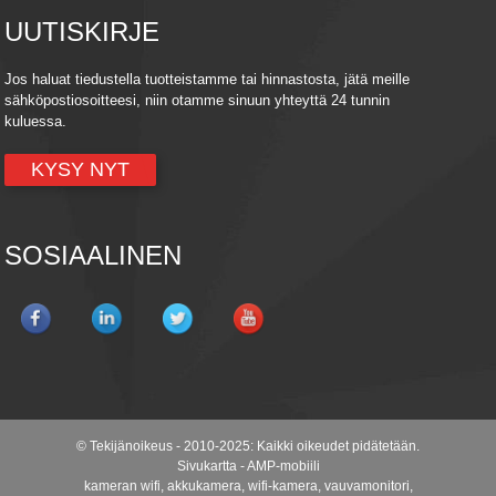
UUTISKIRJE
Jos haluat tiedustella tuotteistamme tai hinnastosta, jätä meille
sähköpostiosoitteesi, niin otamme sinuun yhteyttä 24 tunnin
kuluessa.
KYSY NYT
SOSIAALINEN
© Tekijänoikeus - 2010-2025: Kaikki oikeudet pidätetään.
Sivukartta
-
AMP-mobiili
kameran wifi
,
akkukamera
,
wifi-kamera
,
vauvamonitori
,