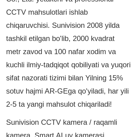
CCTV mahsulotlari ishlab
chiqaruvchisi. Sunivision 2008 yilda
tashkil etilgan bo'lib, 2000 kvadrat
metr zavod va 100 nafar xodim va
kuchli ilmiy-tadqiqot qobiliyati va yuqori
sifat nazorati tizimi bilan Yilning 15%
sotuv hajmi AR-GEga qo'yiladi, har yili
2-5 ta yangi mahsulot chiqariladi!
Sunivision CCTV kamera / raqamli
kamera, Smart AI uy kamerasi,