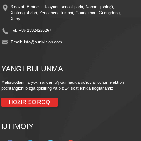
3-qavat, B binosi, Taoyuan sanoat parki, Nanan qishlog'i,
Xintang shahri, Zengcheng tumani, Guangzhou, Guangdong,
Xitoy
Tel:
+86 13924225267
Email:
info@sunivision.com
YANGI BULUNMA
Mahsulotlarimiz yoki narxlar ro'yxati haqida so'rovlar uchun elektron
pochtangizni bizga qoldiring va biz 24 soat ichida bog'lanamiz.
HOZIR SO'ROQ
IJTIMOIY