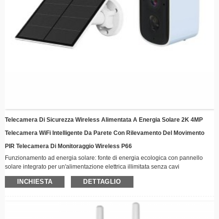
Telecamera Di Sicurezza Wireless Alimentata A Energia Solare 2K 4MP
Telecamera WiFi Intelligente Da Parete Con Rilevamento Del Movimento
PIR Telecamera Di Monitoraggio Wireless P66
Funzionamento ad energia solare: fonte di energia ecologica con pannello
solare integrato per un'alimentazione elettrica illimitata senza cavi
Connettività wireless: resta connesso da remoto tramite WiFi con funzionalità
INCHIESTA
DETTAGLIO
di streaming video in tempo reale
Design resistente alle intemperie: costruzione robusta adatta a tutte le
condizioni atmosferiche, perfetta per l'installazione all'aperto
Visione notturna: gli illuminatori LED avanzati garantiscono riprese nitide