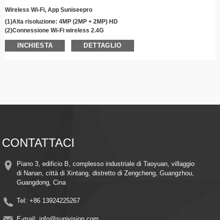
Wireless Wi-Fi, App Suniseepro
(1)Alta risoluzione: 4MP (2MP + 2MP) HD
(2)Connessione Wi-Fi wireless 2.4G
(3) Rotazione panoramica di 355°, inclinazione di 90°
INCHIESTA
DETTAGLIO
(4)
Infrarossi/
Visione notturna a colori
(5)Audio bidirezionale chiaro
(6)Allarme con rilevamento del movimento e tracciamento automatico
(7)Supporta l'archiviazione cloud/Max
256
G Memoria per schede TF
(8)Visualizzazione e controllo remoto
(9) Installazione facile
(10) Doppio schermo a doppia lente
(11)App Suniseepro
CONTATTACI
Piano 3, edificio B, complesso industriale di Taoyuan, villaggio
di Nanan, città di Xintang, distretto di Zengcheng, Guangzhou,
Guangdong, Cina
Tel:
+86 13924225267
E-mail:
info@sunivision.com