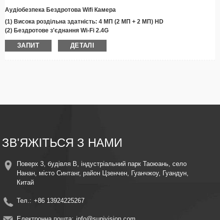
Аудіобезпека Бездротова Wifi Камера
(1) Висока роздільна здатність: 4 МП (2 МП + 2 МП) HD
(2) Бездротове з'єднання Wi-Fi 2.4G
(3) Поворот на 355°, нахил на 90°
ЗАПИТ
ДЕТАЛІ
(4)
Інфрачервоний/
Кольорове нічне бачення
(5) Чіткий двосторонній звук
(6) Сигналізація виявлення руху та автоматичне відстеження
(7) Підтримка хмарного сховища/Max
256
Зберігання картки TF G
(8) Віддалений перегляд та керування
(9) Легке встановлення
(10) Подвійні об'єктиви з двома екранами
(11) Додаток Suniseepro
ЗВ'ЯЖІТЬСЯ З НАМИ
Поверх 3, будівля B, індустріальний парк Таоюань, село
Нанан, місто Синтанг, район Цзенчен, Гуанчжоу, Гуандун,
Китай
Тел.:
+86 13924225267
Електронна пошта:
info@sunivision.com