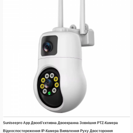
Нічне бачення – вдосконалені світлодіодні освітлювачі забезпечують чітке
відео навіть за умов слабкого освітлення
​​Розумне виявлення руху – автоматично сповіщає та записує дані, коли
виявляється рух, заощаджуючи енергію та місце для зберігання
​​Просте встановлення​​ – Елегантний дизайн із простими монтажними
кронштейнами для швидкого налаштування будь-де
​​Віддалений моніторинг​​ – Отримуйте доступ до прямої трансляції та
записаних відео з будь-якого місця за допомогою смартфона або смарт-
пристрою
Сумісність із хмарним сховищем – Зберігайте спогади в безпеці завдяки
додатковій інтеграції з хмарним сховищем
​​Енергоефективність​​ – Використовуйте силу сонця, щоб зменшити витрати
на електроенергію, зберігаючи при цьому постійний захист
Suniseepro App Двооб'єктивна Двоекранна Зовнішня PTZ-Камера
Відеоспостереження IP-Камера Виявлення Руху Двостороння