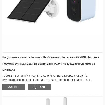
Бездротова Камера Безпеки На Сонячних Батареях 2K 4MP Настінна
Розумна WiFi Камера PIR Виявлення Руху P66 Бездротова Камера
Монітора
Робота на сонячній енергії – екологічно чисте джерело енергії з
вбудованою сонячною панеллю для безперервного живлення без
проводів
ЗАПИТ
ДЕТАЛІ
Бездротове з’єднання – Залишайтеся на зв’язку віддалено через Wi-Fi з
можливістю потокової передачі відео в режимі реального часу
​​Вологостійка конструкція – міцна конструкція, що підходить для будь-яких
погодних умов, ідеально підходить для встановлення на вулиці