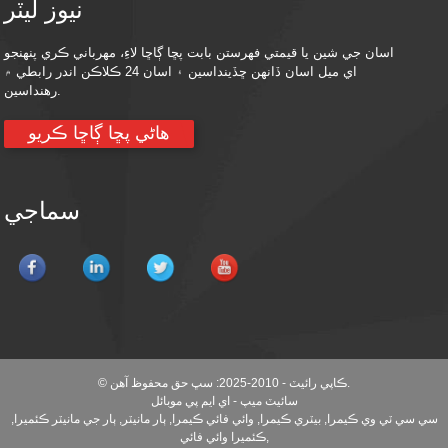
نيوز ليٽر
اسان جي شين يا قيمتي فهرستن بابت پڇا ڳاڇا لاءِ، مهرباني ڪري پنهنجو
اي ميل اسان ڏانهن ڇڏينداسين ۽ اسان 24 ڪلاڪن اندر رابطي ۾
رهنداسين.
هاڻي پڇا ڳاڇا ڪريو
سماجي
© ڪاپي رائيٽ - 2010-2025: سڀ حق محفوظ آهن.
سائيٽ ميپ
-
اي ايم پي موبائل
سي سي ٽي وي ڪيمرا
,
بيٽري ڪيمرا
,
وائي فائي ڪيمرا
,
ٻار مانيٽر
,
ٻار جي مانيٽر ڪئميرا
,
,
ڪئميرا وائي فائي