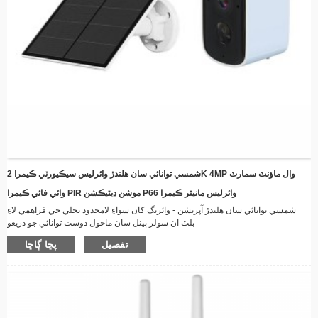
شمسي توانائي سان هلندڙ وائرليس سيڪيورٽي ڪيمرا 2K 4MP وال ماؤنٽ سمارٽ
وائي فائي ڪيمرا PIR موشن ڊيٽيڪشن P66 وائرليس مانيٽر ڪيمرا
شمسي توانائي سان هلندڙ آپريشن - وائرنگ کان سواءِ لامحدود بجلي جي فراهمي لاءِ
بلٽ ان سولر پينل سان ماحول دوست توانائي جو ذريعو
وائرليس ڪنيڪٽوٽي - ريئل ٽائيم وڊيو اسٽريمنگ صلاحيتن سان وائي فائي ذريعي پري کان
تفصيل
پڇا ڳاڇا
ڳنڍيل رهو.
موسم جي مزاحمتي ڊيزائن - مضبوط تعمير جيڪا هر موسم جي حالتن لاءِ موزون آهي،
ٻاهرين تنصيب لاءِ ڀرپور
نائيٽ ويزن - جديد ايل اي ڊي اليومينيٽر گهٽ روشني واري حالتن ۾ به صاف فوٽيج کي
يقيني بڻائين ٿا
سمارٽ موشن ڊيٽيڪشن - حرڪت جي سڃاڻپ ٿيڻ تي خودڪار طريقي سان الرٽ ۽