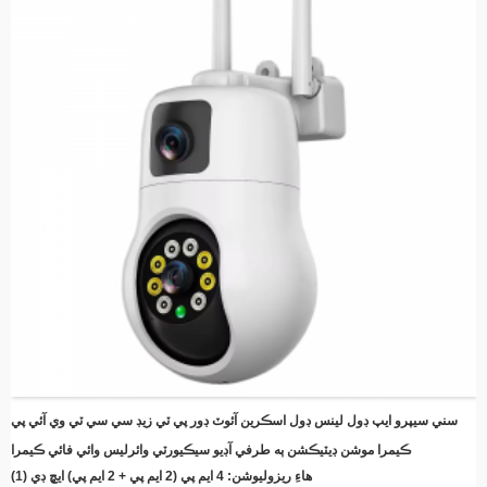
رڪارڊ ڪري ٿو، توانائي ۽ اسٽوريج جي جاءِ بچائي ٿو
آسان انسٽاليشن - ڪٿي به جلدي سيٽ اپ لاءِ سادي ماؤنٽنگ بريڪٽس سان سهڻو ڊيزائن
ريموٽ مانيٽرنگ - پنهنجي اسمارٽ فون يا سمارٽ ڊوائيس استعمال ڪندي ڪٿي به لائيو
فيڊ ۽ رڪارڊ ٿيل وڊيوز تائين رسائي حاصل ڪريو
ڪلائوڊ اسٽوريج مطابقت - اختياري ڪلائوڊ اسٽوريج انٽيگريشن سان ياداشتن کي محفوظ
رکو.
توانائي جي بچت - مسلسل تحفظ برقرار رکندي بجلي جي قيمتن کي گهٽائڻ لاءِ سج جي
طاقت کي استعمال ڪريو
سني سيپرو ايپ ڊول لينس ڊول اسڪرين آئوٽ ڊور پي ٽي زيڊ سي سي ٽي وي آئي پي
ڪيمرا موشن ڊيٽيڪشن ٻه طرفي آڊيو سيڪيورٽي وائرليس وائي فائي ڪيمرا
(1) هاءِ ريزوليوشن: 4 ايم پي (2 ايم پي + 2 ايم پي) ايڇ ڊي