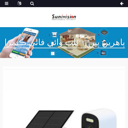
ٻاهرين پين ۽ ٽِلٽ وائي فائي ڪيمرا