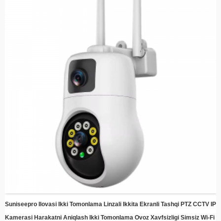
aniq tasvirni ta'minlaydi
Smart Motion Detection - Harakat aniqlanganda avtomatik ravishda
ogohlantiradi va qayd etadi, energiya va saqlash joyini tejaydi
Oson o'rnatish - har qanday joyda tez sozlash uchun oddiy o'rnatish qavslari
bilan zamonaviy dizayn
Masofaviy monitoring - Smartfon yoki aqlli qurilmangiz yordamida istalgan
joydan jonli tasma va yozib olingan videolarga kiring
Bulutli saqlash mosligi - ixtiyoriy bulutli saqlash integratsiyasi bilan xotiralarni
xavfsiz saqlang
Energiya tejamkorligi - doimiy himoyani saqlab, elektr xarajatlarini kamaytirish
uchun quyosh energiyasidan foydalaning
Suniseepro Ilovasi Ikki Tomonlama Linzali Ikkita Ekranli Tashqi PTZ CCTV IP
Kamerasi Harakatni Aniqlash Ikki Tomonlama Ovoz Xavfsizligi Simsiz Wi-Fi