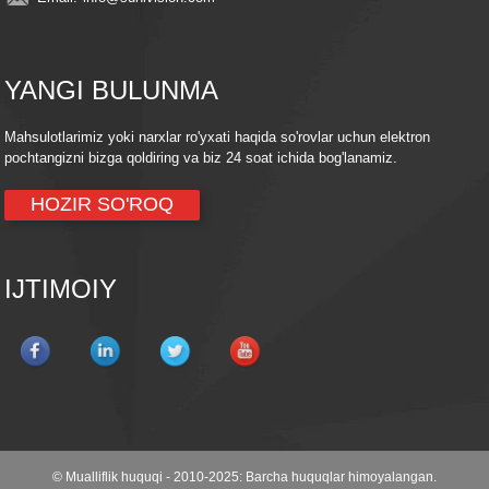
YANGI BULUNMA
Mahsulotlarimiz yoki narxlar ro'yxati haqida so'rovlar uchun elektron
pochtangizni bizga qoldiring va biz 24 soat ichida bog'lanamiz.
HOZIR SO'ROQ
IJTIMOIY
© Mualliflik huquqi - 2010-2025: Barcha huquqlar himoyalangan.