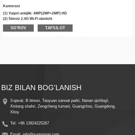
Kamerasi
(1) Yuqori aniqlik: 4MP(2MP+2MP) HD
(2) Simsiz 2.4G Wi-Fi ulanishi
(3) 355° Panorama, 90° Nishab aylanish
SO'ROV
TAFSILOT
(4)
Infraqizil/
Rangli tungi ko'rish
(5) Ikki tomonlama ovozni tozalash
(6) Harakatni aniqlash signali va avtomatik kuzatuv
(7) Bulutli saqlashni qo'llab-quvvatlash/Maks
256
G TF kartani saqlash
(8) Masofadan ko'rish va boshqarish
(9) Oson o'rnatish
(10) Ikki linzali Ikkita ekran
(11) Suniseepro ilovasi
BIZ BILAN BOG'LANISH
3-qavat, B binosi, Taoyuan sanoat parki, Nanan qishlog'i,
Xintang shahri, Zengcheng tumani, Guangzhou, Guangdong,
Xitoy
Tel:
+86 13924225267
Email:
info@sunivision.com