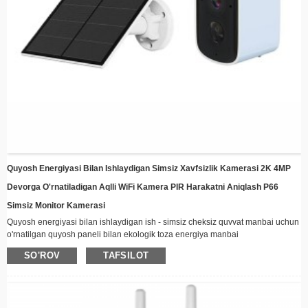
Quyosh Energiyasi Bilan Ishlaydigan Simsiz Xavfsizlik Kamerasi 2K 4MP
Devorga O'rnatiladigan Aqlli WiFi Kamera PIR Harakatni Aniqlash P66
Simsiz Monitor Kamerasi
Quyosh energiyasi bilan ishlaydigan ish - simsiz cheksiz quvvat manbai uchun
o'rnatilgan quyosh paneli bilan ekologik toza energiya manbai
Simsiz ulanish - real vaqt rejimida video oqimlari imkoniyatlari bilan Wi-Fi
SO'ROV
TAFSILOT
orqali masofadan turib aloqada bo'ling
Ob-havoga chidamli dizayn - har qanday ob-havo sharoitlariga mos keladigan
mustahkam qurilish, ochiq havoda o'rnatish uchun juda mos keladi
Tungi ko'rish - Kengaytirilgan LED yoritgichlar kam yorug'lik sharoitida ham